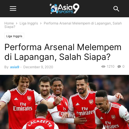
Home
Liga Inggris
Performa Arsenal Melempem di Lapangan, Salah
Siapa?
Liga Inggris
Performa Arsenal Melempem
di Lapangan, Salah Siapa?
1210
0
By
asia9
-
December 9, 2020