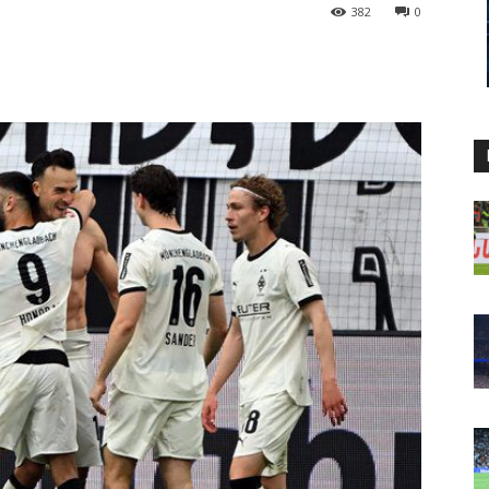
382
0