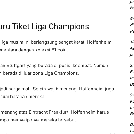
Ju
B
Sw
ru Tiket Liga Champions
di
Pe
iga musim ini berlangsung sangat ketat. Hoffenheim
10
As
ementara dengan koleksi 61 poin.
Ja
n Stuttgart yang berada di posisi keempat. Namun,
St
Po
h berada di luar zona Liga Champions.
In
B
adi harga mati. Selain wajib menang, Hoffenheim juga
Sw
sesuai harapan mereka.
Ku
In
il menang atas Eintracht Frankfurt. Hoffenheim harus
B
mpu menyalip rival mereka tersebut.
Da
Li