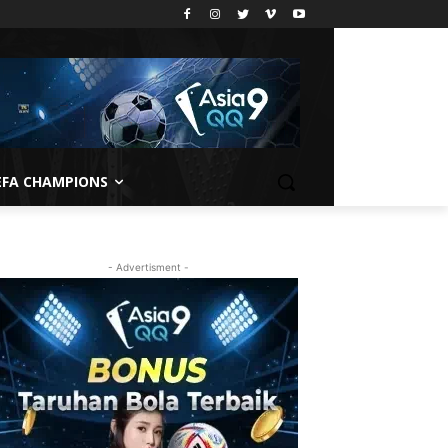
EFA CHAMPIONS
- Advertisment -