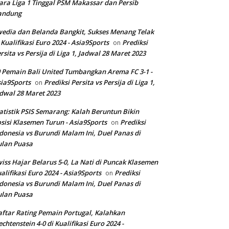
ara Liga 1 Tinggal PSM Makassar dan Persib
andung
edia dan Belanda Bangkit, Sukses Menang Telak
 Kualifikasi Euro 2024 - Asia9Sports
Prediksi
on
rsita vs Persija di Liga 1, Jadwal 28 Maret 2023
 Pemain Bali United Tumbangkan Arema FC 3-1 -
ia9Sports
Prediksi Persita vs Persija di Liga 1,
on
dwal 28 Maret 2023
atistik PSIS Semarang: Kalah Beruntun Bikin
sisi Klasemen Turun - Asia9Sports
Prediksi
on
donesia vs Burundi Malam Ini, Duel Panas di
ulan Puasa
iss Hajar Belarus 5-0, La Nati di Puncak Klasemen
alifikasi Euro 2024 - Asia9Sports
Prediksi
on
donesia vs Burundi Malam Ini, Duel Panas di
ulan Puasa
ftar Rating Pemain Portugal, Kalahkan
echtenstein 4-0 di Kualifikasi Euro 2024 -