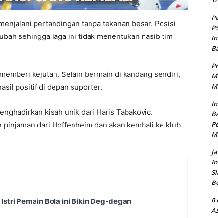
T
Pe
enjalani pertandingan tanpa tekanan besar. Posisi
PS
ubah sehingga laga ini tidak menentukan nasib tim
In
B
Pr
memberi kejutan. Selain bermain di kandang sendiri,
Ma
Me
il positif di depan suporter.
In
enghadirkan kisah unik dari
Haris Tabakovic
.
Ba
Pe
 pinjaman dari Hoffenheim dan akan kembali ke klub
M
Ja
In
Si
B
8 
Istri Pemain Bola ini Bikin Deg-degan
As