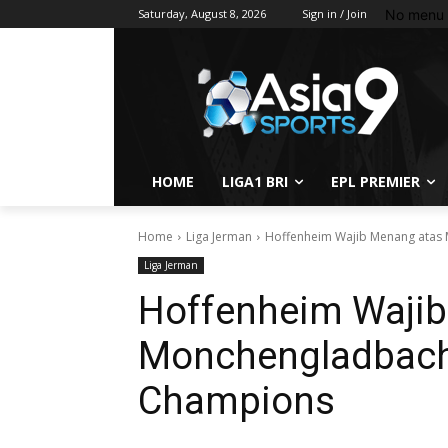
No menu 
Saturday, August 8, 2026
Sign in / Join
HOME
LIGA1 BRI
EPL PREMIER
Home
Liga Jerman
Hoffenheim Wajib Menang atas
Liga Jerman
Hoffenheim Wajib
Monchengladbach
Champions