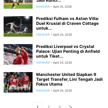
Jadi Kunci...
miminA9
-
April 25, 2026
Prediksi Fulham vs Aston Villa:
Duel Krusial di Craven Cottage
untuk...
miminA9
-
April 24, 2026
Prediksi Liverpool vs Crystal
Palace: Ujian Penting di Anfield
untuk Tiket...
miminA9
-
April 24, 2026
Manchester United Siapkan 9
Target Transfer, Lini Tengah Jadi
Fokus Utama
miminA9
-
April 24, 2026
1
2
3