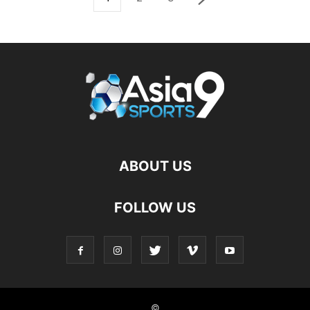
ABOUT US
FOLLOW US
©