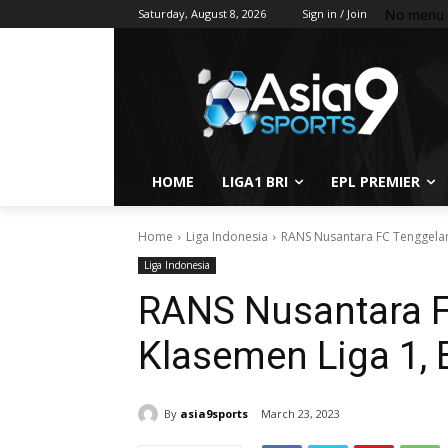
No menu 
Saturday, August 8, 2026
Sign in / Join
HOME
LIGA1 BRI
EPL PREMIER
Home
Liga Indonesia
RANS Nusantara FC Tenggelam
Liga Indonesia
RANS Nusantara F
Klasemen Liga 1, 
By
asia9sports
March 23, 2023