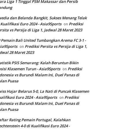
ara Liga 1 Tinggal PSM Makassar dan Persib
andung
edia dan Belanda Bangkit, Sukses Menang Telak
 Kualifikasi Euro 2024 - Asia9Sports
Prediksi
on
rsita vs Persija di Liga 1, Jadwal 28 Maret 2023
 Pemain Bali United Tumbangkan Arema FC 3-1 -
ia9Sports
Prediksi Persita vs Persija di Liga 1,
on
dwal 28 Maret 2023
atistik PSIS Semarang: Kalah Beruntun Bikin
sisi Klasemen Turun - Asia9Sports
Prediksi
on
donesia vs Burundi Malam Ini, Duel Panas di
ulan Puasa
iss Hajar Belarus 5-0, La Nati di Puncak Klasemen
alifikasi Euro 2024 - Asia9Sports
Prediksi
on
donesia vs Burundi Malam Ini, Duel Panas di
ulan Puasa
ftar Rating Pemain Portugal, Kalahkan
echtenstein 4-0 di Kualifikasi Euro 2024 -