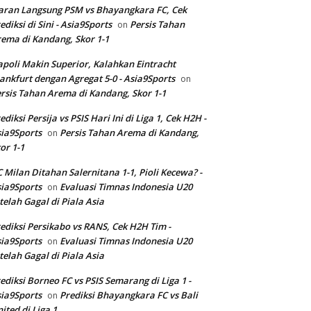
aran Langsung PSM vs Bhayangkara FC, Cek
ediksi di Sini - Asia9Sports
Persis Tahan
on
ema di Kandang, Skor 1-1
poli Makin Superior, Kalahkan Eintracht
ankfurt dengan Agregat 5-0 - Asia9Sports
on
rsis Tahan Arema di Kandang, Skor 1-1
ediksi Persija vs PSIS Hari Ini di Liga 1, Cek H2H -
ia9Sports
Persis Tahan Arema di Kandang,
on
or 1-1
 Milan Ditahan Salernitana 1-1, Pioli Kecewa? -
ia9Sports
Evaluasi Timnas Indonesia U20
on
telah Gagal di Piala Asia
ediksi Persikabo vs RANS, Cek H2H Tim -
ia9Sports
Evaluasi Timnas Indonesia U20
on
telah Gagal di Piala Asia
ediksi Borneo FC vs PSIS Semarang di Liga 1 -
ia9Sports
Prediksi Bhayangkara FC vs Bali
on
ited di Liga 1