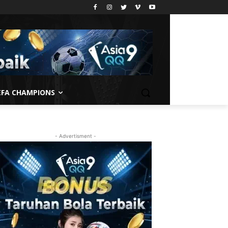
EFA CHAMPIONS
- Advertisment -