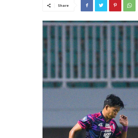
Share