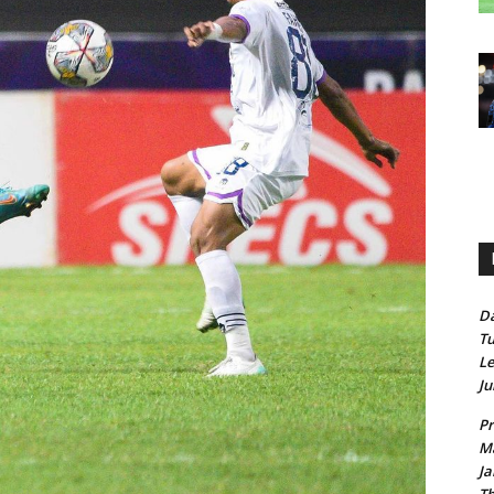
Da
Tu
Le
Ju
Pr
Ma
Ja