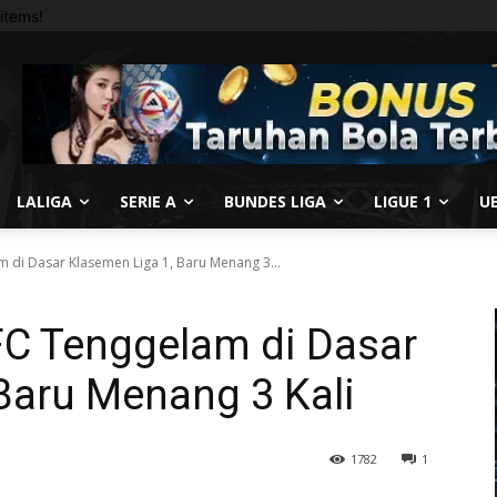
items!
LALIGA
SERIE A
BUNDES LIGA
LIGUE 1
U
 di Dasar Klasemen Liga 1, Baru Menang 3...
C Tenggelam di Dasar
Baru Menang 3 Kali
1782
1