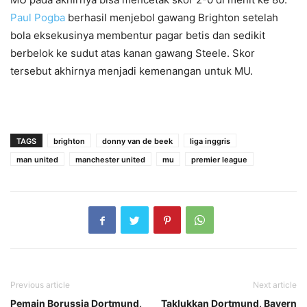
Paul Pogba
berhasil menjebol gawang Brighton setelah
bola eksekusinya membentur pagar betis dan sedikit
berbelok ke sudut atas kanan gawang Steele. Skor
tersebut akhirnya menjadi kemenangan untuk MU.
TAGS
brighton
donny van de beek
liga inggris
man united
manchester united
mu
premier league
Previous article
Next article
Pemain Borussia Dortmund,
Taklukkan Dortmund, Bayern