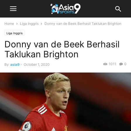
Home
Liga Inggris
Donny van de Beek Berhasil Taklukan Brighton
Liga Inggris
Donny van de Beek Berhasil
Taklukan Brighton
1011
0
By
asia9
-
October 1, 2020