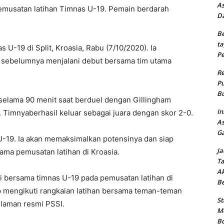
As
pemusatan latihan Timnas U-19. Pemain berdarah
Da
Be
ta
 U-19 di Split, Kroasia, Rabu (7/10/2020). Ia
Pe
 sebelumnya menjalani debut bersama tim utama
Re
Pu
Bu
selama 90 menit saat berduel dengan Gillingham
In
 Timnyaberhasil keluar sebagai juara dengan skor 2-0.
As
Ga
 U-19. Ia akan memaksimalkan potensinya dan siap
Ja
ama pemusatan latihan di Kroasia.
Ta
Ak
i bersama timnas U-19 pada pemusatan latihan di
B
iap mengikuti rangkaian latihan bersama teman-teman
St
i laman resmi PSSI.
Me
Bo