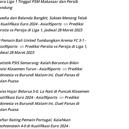
ara Liga 1 Tinggal PSM Makassar dan Persib
andung
edia dan Belanda Bangkit, Sukses Menang Telak
 Kualifikasi Euro 2024 - Asia9Sports
Prediksi
on
rsita vs Persija di Liga 1, Jadwal 28 Maret 2023
 Pemain Bali United Tumbangkan Arema FC 3-1 -
ia9Sports
Prediksi Persita vs Persija di Liga 1,
on
dwal 28 Maret 2023
atistik PSIS Semarang: Kalah Beruntun Bikin
sisi Klasemen Turun - Asia9Sports
Prediksi
on
donesia vs Burundi Malam Ini, Duel Panas di
ulan Puasa
iss Hajar Belarus 5-0, La Nati di Puncak Klasemen
alifikasi Euro 2024 - Asia9Sports
Prediksi
on
donesia vs Burundi Malam Ini, Duel Panas di
ulan Puasa
ftar Rating Pemain Portugal, Kalahkan
echtenstein 4-0 di Kualifikasi Euro 2024 -