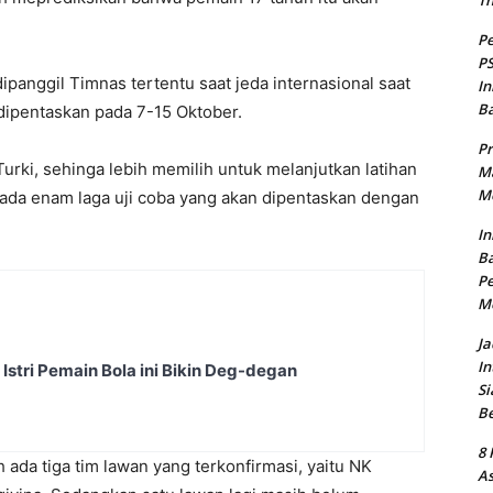
T
Pe
PS
panggil Timnas tertentu saat jeda internasional saat
In
B
dipentaskan pada 7-15 Oktober.
Pr
urki, sehinga lebih memilih untuk melanjutkan latihan
Ma
Me
, ada enam laga uji coba yang akan dipentaskan dengan
In
Ba
Pe
M
Ja
In
Istri Pemain Bola ini Bikin Deg-degan
Si
B
8 
ada tiga tim lawan yang terkonfirmasi, yaitu NK
As