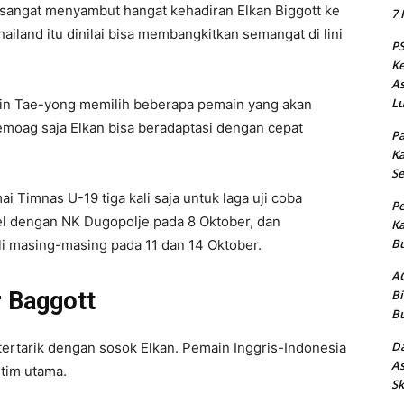
ja sangat menyambut hangat kehadiran Elkan Biggott ke
7 
iland itu dinilai bisa membangkitkan semangat di lini
PS
Ke
As
Lu
hin Tae-yong memilih beberapa pemain yang akan
Semoag saja Elkan bisa beradaptasi dengan cepat
Pa
Ka
Se
 Timnas U-19 tiga kali saja untuk laga uji coba
Pe
duel dengan NK Dugopolje pada 8 Oktober, dan
Ka
Bu
i masing-masing pada 11 dan 14 Oktober.
AC
r Baggott
Bi
Bu
Da
ertarik dengan sosok Elkan. Pemain Inggris-Indonesia
As
 tim utama.
Sk