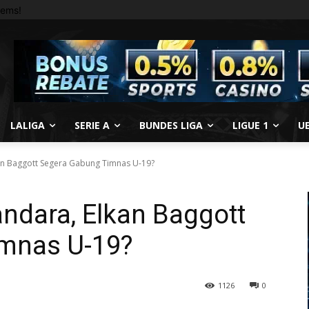
tems!
LALIGA
SERIE A
BUNDES LIGA
LIGUE 1
U
an Baggott Segera Gabung Timnas U-19?
ndara, Elkan Baggott
mnas U-19?
1126
0