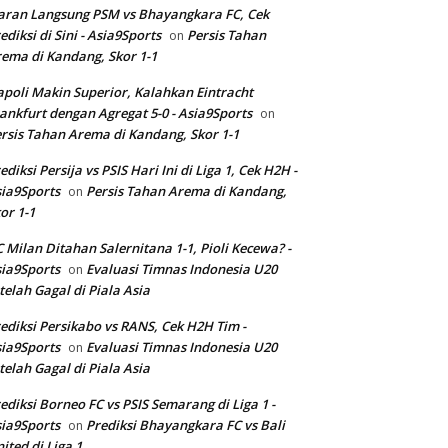
aran Langsung PSM vs Bhayangkara FC, Cek
ediksi di Sini - Asia9Sports
Persis Tahan
on
ema di Kandang, Skor 1-1
poli Makin Superior, Kalahkan Eintracht
ankfurt dengan Agregat 5-0 - Asia9Sports
on
rsis Tahan Arema di Kandang, Skor 1-1
ediksi Persija vs PSIS Hari Ini di Liga 1, Cek H2H -
ia9Sports
Persis Tahan Arema di Kandang,
on
or 1-1
 Milan Ditahan Salernitana 1-1, Pioli Kecewa? -
ia9Sports
Evaluasi Timnas Indonesia U20
on
telah Gagal di Piala Asia
ediksi Persikabo vs RANS, Cek H2H Tim -
ia9Sports
Evaluasi Timnas Indonesia U20
on
telah Gagal di Piala Asia
ediksi Borneo FC vs PSIS Semarang di Liga 1 -
ia9Sports
Prediksi Bhayangkara FC vs Bali
on
ited di Liga 1