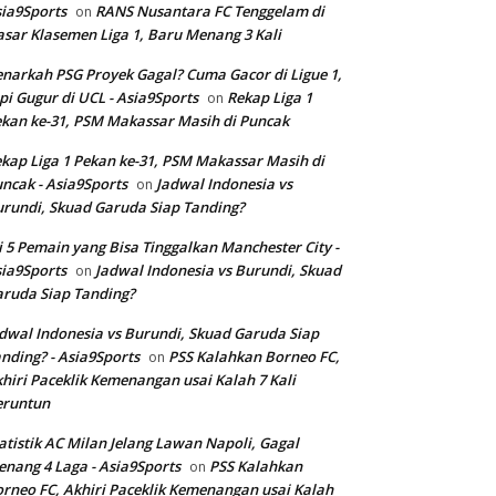
ia9Sports
RANS Nusantara FC Tenggelam di
on
sar Klasemen Liga 1, Baru Menang 3 Kali
narkah PSG Proyek Gagal? Cuma Gacor di Ligue 1,
pi Gugur di UCL - Asia9Sports
Rekap Liga 1
on
kan ke-31, PSM Makassar Masih di Puncak
kap Liga 1 Pekan ke-31, PSM Makassar Masih di
ncak - Asia9Sports
Jadwal Indonesia vs
on
rundi, Skuad Garuda Siap Tanding?
i 5 Pemain yang Bisa Tinggalkan Manchester City -
ia9Sports
Jadwal Indonesia vs Burundi, Skuad
on
ruda Siap Tanding?
dwal Indonesia vs Burundi, Skuad Garuda Siap
nding? - Asia9Sports
PSS Kalahkan Borneo FC,
on
hiri Paceklik Kemenangan usai Kalah 7 Kali
eruntun
atistik AC Milan Jelang Lawan Napoli, Gagal
nang 4 Laga - Asia9Sports
PSS Kalahkan
on
rneo FC, Akhiri Paceklik Kemenangan usai Kalah