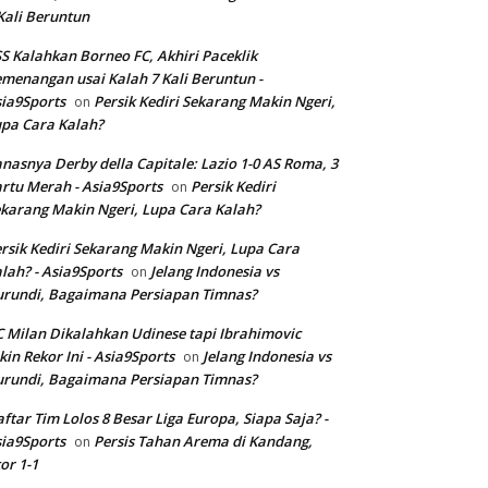
Kali Beruntun
S Kalahkan Borneo FC, Akhiri Paceklik
menangan usai Kalah 7 Kali Beruntun -
ia9Sports
Persik Kediri Sekarang Makin Ngeri,
on
pa Cara Kalah?
nasnya Derby della Capitale: Lazio 1-0 AS Roma, 3
rtu Merah - Asia9Sports
Persik Kediri
on
karang Makin Ngeri, Lupa Cara Kalah?
rsik Kediri Sekarang Makin Ngeri, Lupa Cara
lah? - Asia9Sports
Jelang Indonesia vs
on
rundi, Bagaimana Persiapan Timnas?
 Milan Dikalahkan Udinese tapi Ibrahimovic
kin Rekor Ini - Asia9Sports
Jelang Indonesia vs
on
rundi, Bagaimana Persiapan Timnas?
ftar Tim Lolos 8 Besar Liga Europa, Siapa Saja? -
ia9Sports
Persis Tahan Arema di Kandang,
on
or 1-1