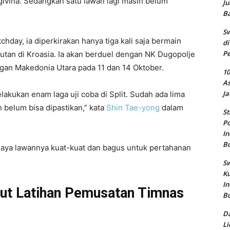
ivina. Sedangkan satu lawan lagi masih belum
Ju
B
Sw
hday, ia diperkirakan hanya tiga kali saja bermain
di
Pe
utan di Kroasia. Ia akan berduel dengan NK Dugopolje
ngan Makedonia Utara pada 11 dan 14 Oktober.
10
As
Ja
akukan enam laga uji coba di Split. Sudah ada lima
h belum bisa dipastikan,” kata
Shin Tae-yong
dalam
St
Po
In
B
 saya lawannya kuat-kuat dan bagus untuk pertahanan
Sw
Ku
In
kut Latihan Pemusatan Timnas
B
Da
Li