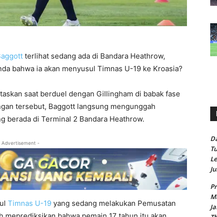
aggott
terlihat sedang ada di Bandara Heathrow,
anda bahwa ia akan menyusul Timnas U-19 ke Kroasia?
taskan saat berduel dengan Gillingham di babak fase
ingan tersebut, Baggott langsung mengunggah
g berada di Terminal 2 Bandara Heathrow.
Da
 Advertisement -
Tu
Le
Ju
Pr
Ma
sul
Timnas U-19
yang sedang melakukan Pemusatan
Ja
ah meprediksikan bahwa pemain 17 tahun itu akan