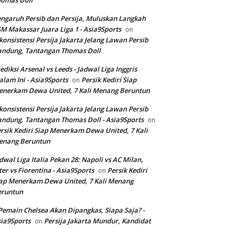
homas Doll
ngaruh Persib dan Persija, Muluskan Langkah
M Makassar Juara Liga 1 - Asia9Sports
on
konsistensi Persija Jakarta Jelang Lawan Persib
andung, Tantangan Thomas Doll
ediksi Arsenal vs Leeds - Jadwal Liga Inggris
lam Ini - Asia9Sports
Persik Kediri Siap
on
nerkam Dewa United, 7 Kali Menang Beruntun
konsistensi Persija Jakarta Jelang Lawan Persib
ndung, Tantangan Thomas Doll - Asia9Sports
on
rsik Kediri Siap Menerkam Dewa United, 7 Kali
enang Beruntun
dwal Liga Italia Pekan 28: Napoli vs AC Milan,
ter vs Fiorentina - Asia9Sports
Persik Kediri
on
ap Menerkam Dewa United, 7 Kali Menang
eruntun
Pemain Chelsea Akan Dipangkas, Siapa Saja? -
ia9Sports
Persija Jakarta Mundur, Kandidat
on