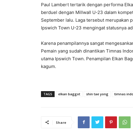
Paul Lambert tertarik dengan performa Elk
berduel dengan Millwall U-23 dalam kompe
September lalu. Laga tersebut merupakan p
Ipswich Town U-23 mengingat statusnya ad
Karena penampilannya sangat mengesankan,
Pemain yang sudah dinantikan Timnas Indon
utama Ipswich Town. Penampilan Elkan Bagg
kagum.
TAGS
elkan baggot
shin tae yong
timnas ind
Share