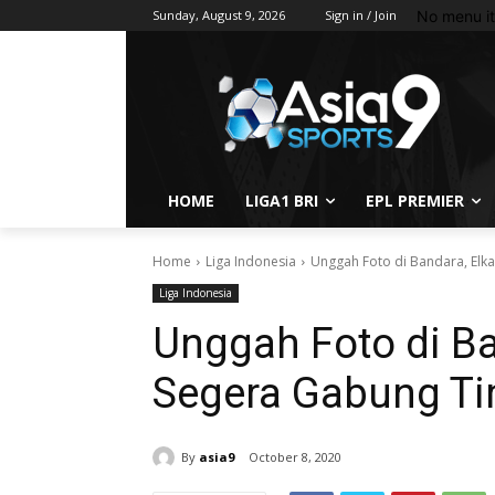
No menu i
Sunday, August 9, 2026
Sign in / Join
HOME
LIGA1 BRI
EPL PREMIER
Home
Liga Indonesia
Unggah Foto di Bandara, Elk
Liga Indonesia
Unggah Foto di Ba
Segera Gabung Ti
By
asia9
October 8, 2020