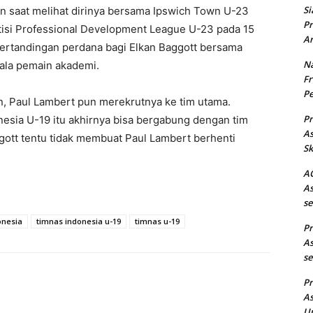
Si
an saat melihat dirinya bersama Ipswich Town U-23
Pr
tisi Professional Development League U-23 pada 15
Ar
ertandingan perdana bagi Elkan Baggott bersama
Na
ala pemain akademi.
Fr
Pe
 Paul Lambert pun merekrutnya ke tim utama.
Pr
esia U-19 itu akhirnya bisa bergabung dengan tim
As
ott tentu tidak membuat Paul Lambert berhenti
Sk
AC
As
se
onesia
timnas indonesia u-19
timnas u-19
Pr
As
se
Pr
As
Un