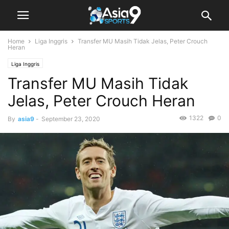
Home
Liga Inggris
Transfer MU Masih Tidak Jelas, Peter Crouch
Heran
Liga Inggris
Transfer MU Masih Tidak
Jelas, Peter Crouch Heran
1322
0
By
asia9
-
September 23, 2020