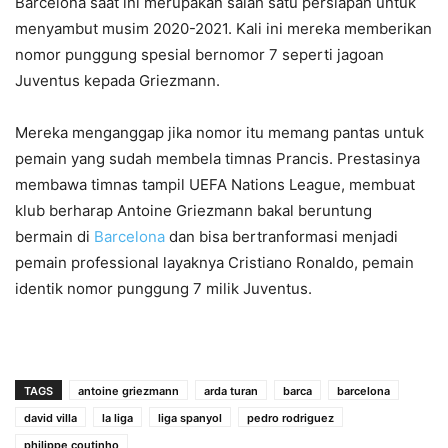
Barcelona saat ini merupakan salah satu persiapan untuk
menyambut musim 2020-2021. Kali ini mereka memberikan
nomor punggung spesial bernomor 7 seperti jagoan
Juventus kepada Griezmann.
Mereka menganggap jika nomor itu memang pantas untuk
pemain yang sudah membela timnas Prancis. Prestasinya
membawa timnas tampil UEFA Nations League, membuat
klub berharap Antoine Griezmann bakal beruntung
bermain di
Barcelona
dan bisa bertranformasi menjadi
pemain professional layaknya Cristiano Ronaldo, pemain
identik nomor punggung 7 milik Juventus.
TAGS
antoine griezmann
arda turan
barca
barcelona
david villa
la liga
liga spanyol
pedro rodriguez
philippe coutinho