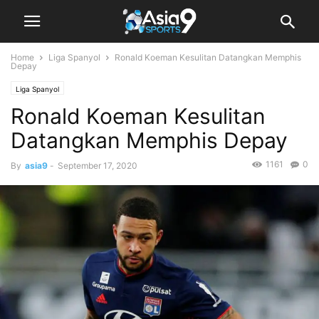
Home
Liga Spanyol
Ronald Koeman Kesulitan Datangkan Memphis
Depay
Liga Spanyol
Ronald Koeman Kesulitan
Datangkan Memphis Depay
1161
0
By
asia9
-
September 17, 2020