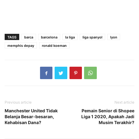
TAGS
barca
barcelona
la liga
liga spanyol
lyon
memphis depay
ronald koeman
Previous article
Next article
Manchester United Tidak
Pemain Senior di Shopee
Belanja Besar-besaran,
Liga 1 2020, Apakah Jadi
Kehabisan Dana?
Musim Terakhir?