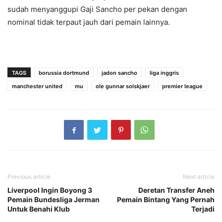
sudah menyanggupi Gaji Sancho per pekan dengan
nominal tidak terpaut jauh dari pemain lainnya.
TAGS
borussia dortmund
jadon sancho
liga inggris
manchester united
mu
ole gunnar solskjaer
premier league
Previous article
Next article
Liverpool Ingin Boyong 3
Deretan Transfer Aneh
Pemain Bundesliga Jerman
Pemain Bintang Yang Pernah
Untuk Benahi Klub
Terjadi