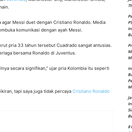
T
main.
Pe
a agar Messi duet dengan Cristiano Ronaldo. Media
PS
In
embuka komunikasi dengan ayah Messi.
B
rut pria 33 tahun tersebut Cuadrado sangat antusias.
Pr
Ma
berlaga bersama Ronaldo di Juventus.
Me
ya secara signifikan,” ujar pria Kolombia itu seperti
In
Ba
Pe
M
iran, tapi saya juga tidak percaya
Cristiano Ronaldo
Ja
In
Si
B
8 