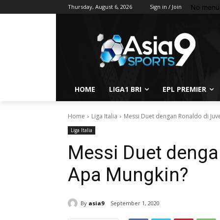
No menu 
Thursday, August 6, 2026
Sign in / Join
HOME
LIGA1 BRI
EPL PREMIER
Home
Liga Italia
Messi Duet dengan Ronaldo di Juv
Liga Italia
Messi Duet denga
Apa Mungkin?
By
asia9
September 1, 2020