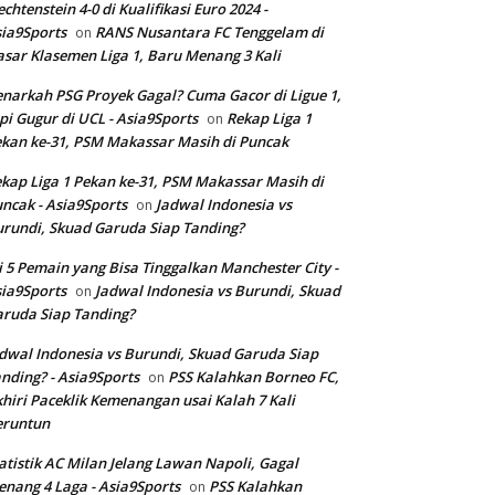
echtenstein 4-0 di Kualifikasi Euro 2024 -
ia9Sports
RANS Nusantara FC Tenggelam di
on
sar Klasemen Liga 1, Baru Menang 3 Kali
narkah PSG Proyek Gagal? Cuma Gacor di Ligue 1,
pi Gugur di UCL - Asia9Sports
Rekap Liga 1
on
kan ke-31, PSM Makassar Masih di Puncak
kap Liga 1 Pekan ke-31, PSM Makassar Masih di
ncak - Asia9Sports
Jadwal Indonesia vs
on
rundi, Skuad Garuda Siap Tanding?
i 5 Pemain yang Bisa Tinggalkan Manchester City -
ia9Sports
Jadwal Indonesia vs Burundi, Skuad
on
ruda Siap Tanding?
dwal Indonesia vs Burundi, Skuad Garuda Siap
nding? - Asia9Sports
PSS Kalahkan Borneo FC,
on
hiri Paceklik Kemenangan usai Kalah 7 Kali
eruntun
atistik AC Milan Jelang Lawan Napoli, Gagal
nang 4 Laga - Asia9Sports
PSS Kalahkan
on