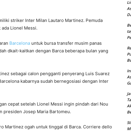
Li
As
Da
miliki striker Inter Milan Lautaro Martinez. Pemuda
Be
k ada Lionel Messi.
ta
Pe
caran
Barcelona
untuk bursa transfer musim panas
Re
dah dkait-kaitkan dengan Barca beberapa bulan yang
Pu
Bu
In
inez sebagai calon pengganti penyerang Luis Suarez
As
 Barcelona kabarnya sudah bernegosiasi dengan Inter
Ga
Ja
Ta
an cepat setelah Lionel Messi ingin pindah dari Nou
Ak
n presiden Josep Maria Bartomeu.
B
St
Martinez ogah untuk tinggal di Barca. Corriere dello
Me