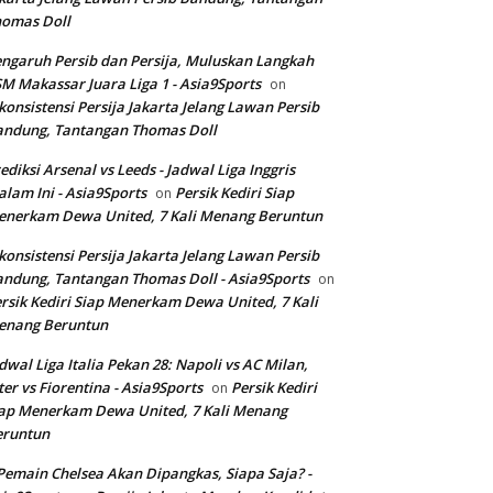
homas Doll
ngaruh Persib dan Persija, Muluskan Langkah
M Makassar Juara Liga 1 - Asia9Sports
on
konsistensi Persija Jakarta Jelang Lawan Persib
andung, Tantangan Thomas Doll
ediksi Arsenal vs Leeds - Jadwal Liga Inggris
lam Ini - Asia9Sports
Persik Kediri Siap
on
nerkam Dewa United, 7 Kali Menang Beruntun
konsistensi Persija Jakarta Jelang Lawan Persib
ndung, Tantangan Thomas Doll - Asia9Sports
on
rsik Kediri Siap Menerkam Dewa United, 7 Kali
enang Beruntun
dwal Liga Italia Pekan 28: Napoli vs AC Milan,
ter vs Fiorentina - Asia9Sports
Persik Kediri
on
ap Menerkam Dewa United, 7 Kali Menang
eruntun
Pemain Chelsea Akan Dipangkas, Siapa Saja? -