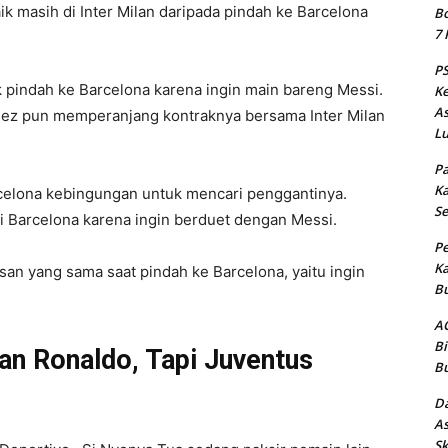
ik masih di Inter Milan daripada pindah ke Barcelona
Bo
7 
PS
 pindah ke Barcelona karena ingin main bareng Messi.
Ke
As
nez pun memperanjang kontraknya bersama Inter Milan
Lu
Pa
Ka
elona kebingungan untuk mencari penggantinya.
Se
ri Barcelona karena ingin berduet dengan Messi.
Pe
Ka
an yang sama saat pindah ke Barcelona, yaitu ingin
Bu
AC
Bi
an Ronaldo, Tapi Juventus
Bu
Da
As
Sk