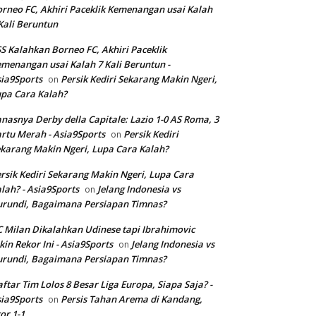
rneo FC, Akhiri Paceklik Kemenangan usai Kalah
Kali Beruntun
S Kalahkan Borneo FC, Akhiri Paceklik
menangan usai Kalah 7 Kali Beruntun -
ia9Sports
Persik Kediri Sekarang Makin Ngeri,
on
pa Cara Kalah?
nasnya Derby della Capitale: Lazio 1-0 AS Roma, 3
rtu Merah - Asia9Sports
Persik Kediri
on
karang Makin Ngeri, Lupa Cara Kalah?
rsik Kediri Sekarang Makin Ngeri, Lupa Cara
lah? - Asia9Sports
Jelang Indonesia vs
on
rundi, Bagaimana Persiapan Timnas?
 Milan Dikalahkan Udinese tapi Ibrahimovic
kin Rekor Ini - Asia9Sports
Jelang Indonesia vs
on
rundi, Bagaimana Persiapan Timnas?
ftar Tim Lolos 8 Besar Liga Europa, Siapa Saja? -
ia9Sports
Persis Tahan Arema di Kandang,
on
or 1-1