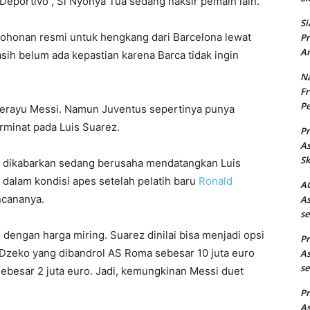
eportivo , Si Nyonya Tua sedang naksir pemain lain.
Si
ohonan resmi untuk hengkang dari Barcelona lewat
Pr
Ar
sih belum ada kepastian karena Barca tidak ingin
Na
Fr
Pe
merayu Messi. Namun Juventus sepertinya punya
erminat pada Luis Suarez.
Pr
As
Sk
ntus dikabarkan sedang berusaha mendatangkan Luis
h dalam kondisi apes setelah pelatih baru
Ronald
AC
ncananya.
As
se
dengan harga miring. Suarez dinilai bisa menjadi opsi
Pr
 Dzeko yang dibandrol AS Roma sebesar 10 juta euro
As
se
sebesar 2 juta euro. Jadi, kemungkinan Messi duet
Pr
As