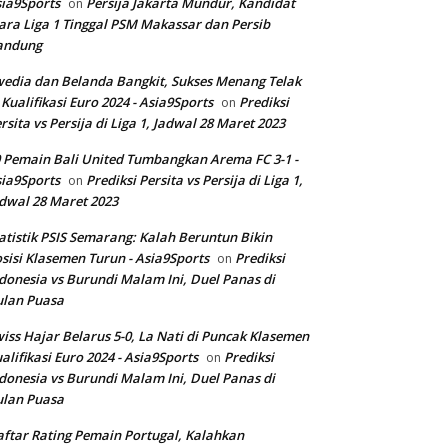
ia9Sports
Persija Jakarta Mundur, Kandidat
on
ara Liga 1 Tinggal PSM Makassar dan Persib
andung
edia dan Belanda Bangkit, Sukses Menang Telak
 Kualifikasi Euro 2024 - Asia9Sports
Prediksi
on
rsita vs Persija di Liga 1, Jadwal 28 Maret 2023
 Pemain Bali United Tumbangkan Arema FC 3-1 -
ia9Sports
Prediksi Persita vs Persija di Liga 1,
on
dwal 28 Maret 2023
atistik PSIS Semarang: Kalah Beruntun Bikin
sisi Klasemen Turun - Asia9Sports
Prediksi
on
donesia vs Burundi Malam Ini, Duel Panas di
ulan Puasa
iss Hajar Belarus 5-0, La Nati di Puncak Klasemen
alifikasi Euro 2024 - Asia9Sports
Prediksi
on
donesia vs Burundi Malam Ini, Duel Panas di
ulan Puasa
ftar Rating Pemain Portugal, Kalahkan