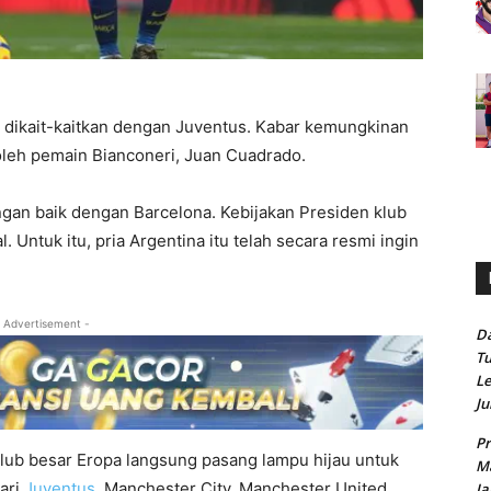
 dikait-kaitkan dengan Juventus. Kabar kemungkinan
leh pemain Bianconeri, Juan Cuadrado.
gan baik dengan Barcelona. Kebijakan Presiden klub
ntuk itu, pria Argentina itu telah secara resmi ingin
 Advertisement -
Da
Tu
Le
Ju
Pr
klub besar Eropa langsung pasang lampu hijau untuk
Ma
ari
Juventus
, Manchester City, Manchester United,
Ja