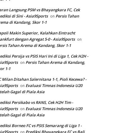
aran Langsung PSM vs Bhayangkara FC, Cek
ediksi di Sini - Asia9Sports
Persis Tahan
on
ema di Kandang, Skor 1-1
poli Makin Superior, Kalahkan Eintracht
ankfurt dengan Agregat 5-0 - Asia9Sports
on
rsis Tahan Arema di Kandang, Skor 1-1
ediksi Persija vs PSIS Hari Ini di Liga 1, Cek H2H -
ia9Sports
Persis Tahan Arema di Kandang,
on
or 1-1
 Milan Ditahan Salernitana 1-1, Pioli Kecewa? -
ia9Sports
Evaluasi Timnas Indonesia U20
on
telah Gagal di Piala Asia
ediksi Persikabo vs RANS, Cek H2H Tim -
ia9Sports
Evaluasi Timnas Indonesia U20
on
telah Gagal di Piala Asia
ediksi Borneo FC vs PSIS Semarang di Liga 1 -
ia9Sports
Prediksi Bhayangkara FC vs Bali
on