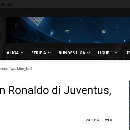
items!
LALIGA
SERIE A
BUNDES LIGA
LIGUE 1
U
entus, Apa Mungkin?
n Ronaldo di Juventus,
1156
0