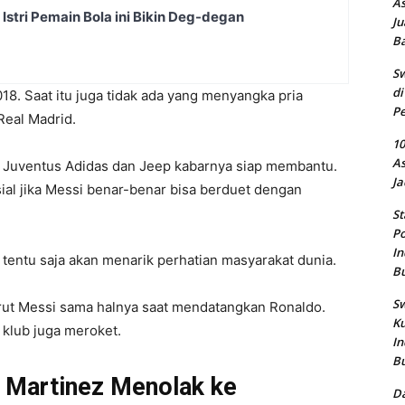
As
Istri Pemain Bola ini Bikin Deg-degan
Ju
B
Sw
di
18. Saat itu juga tidak ada yang menyangka pria
Pe
Real Madrid.
10
As
 Juventus Adidas dan Jeep kabarnya siap membantu.
Ja
sial jika Messi benar-benar bisa berduet dengan
St
Po
In
 tentu saja akan menarik perhatian masyarakat dunia.
B
Sw
krut Messi sama halnya saat mendatangkan Ronaldo.
Ku
 klub juga meroket.
In
B
 Martinez Menolak ke
Da