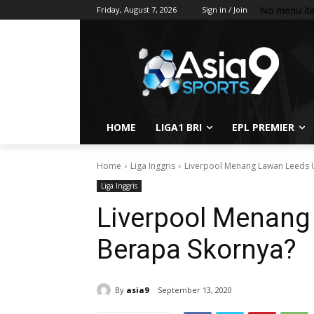
No menu it
Friday, August 7, 2026
Sign in / Join
HOME
LIGA1 BRI
EPL PREMIER
Home
Liga Inggris
Liverpool Menang Lawan Leeds U
Liga Inggris
Liverpool Menang
Berapa Skornya?
By
asia9
September 13, 2020