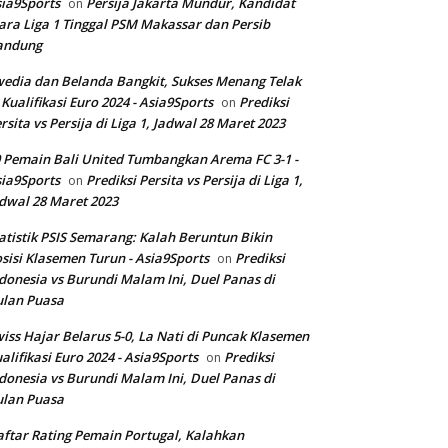
ia9Sports
Persija Jakarta Mundur, Kandidat
on
ara Liga 1 Tinggal PSM Makassar dan Persib
andung
edia dan Belanda Bangkit, Sukses Menang Telak
 Kualifikasi Euro 2024 - Asia9Sports
Prediksi
on
rsita vs Persija di Liga 1, Jadwal 28 Maret 2023
 Pemain Bali United Tumbangkan Arema FC 3-1 -
ia9Sports
Prediksi Persita vs Persija di Liga 1,
on
dwal 28 Maret 2023
atistik PSIS Semarang: Kalah Beruntun Bikin
sisi Klasemen Turun - Asia9Sports
Prediksi
on
donesia vs Burundi Malam Ini, Duel Panas di
ulan Puasa
iss Hajar Belarus 5-0, La Nati di Puncak Klasemen
alifikasi Euro 2024 - Asia9Sports
Prediksi
on
donesia vs Burundi Malam Ini, Duel Panas di
ulan Puasa
ftar Rating Pemain Portugal, Kalahkan