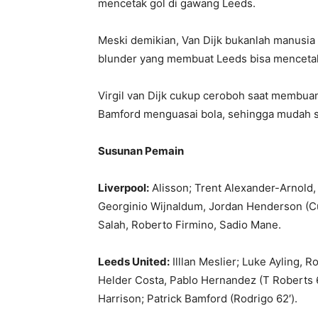
mencetak gol di gawang Leeds.
Meski demikian, Van Dijk bukanlah manusia 
blunder yang membuat Leeds bisa mencetak
Virgil van Dijk cukup ceroboh saat membua
Bamford menguasai bola, sehingga mudah s
Susunan Pemain
Liverpool:
Alisson; Trent Alexander-Arnold,
Georginio Wijnaldum, Jordan Henderson (Cu
Salah, Roberto Firmino, Sadio Mane.
Leeds United:
Illlan Meslier; Luke Ayling, Ro
Helder Costa, Pablo Hernandez (T Roberts 62
Harrison; Patrick Bamford (Rodrigo 62′).