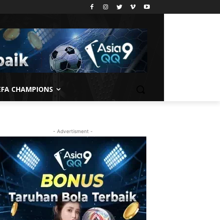
EFA CHAMPIONS
- Advertisment -