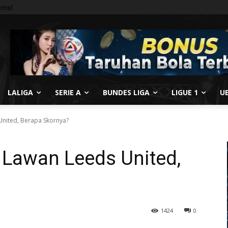
ems!
LALIGA
SERIE A
BUNDES LIGA
LIGUE 1
U
nited, Berapa Skornya?
 Lawan Leeds United,
1424
0