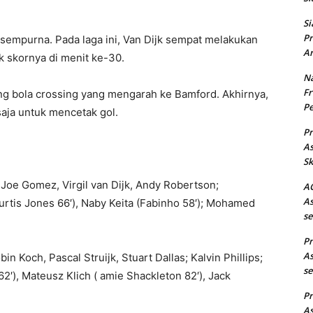
Si
Pr
sempurna. Pada laga ini, Van Dijk sempat melakukan
Ar
 skornya di menit ke-30.
Na
Fr
ng bola crossing yang mengarah ke Bamford. Akhirnya,
Pe
aja untuk mencetak gol.
Pr
As
Sk
 Joe Gomez, Virgil van Dijk, Andy Robertson;
AC
As
rtis Jones 66′), Naby Keita (Fabinho 58′); Mohamed
se
Pr
As
bin Koch, Pascal Struijk, Stuart Dallas; Kalvin Phillips;
se
′), Mateusz Klich ( amie Shackleton 82′), Jack
Pr
As