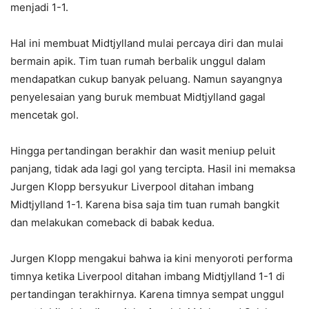
menjadi 1-1.
Hal ini membuat Midtjylland mulai percaya diri dan mulai
bermain apik. Tim tuan rumah berbalik unggul dalam
mendapatkan cukup banyak peluang. Namun sayangnya
penyelesaian yang buruk membuat Midtjylland gagal
mencetak gol.
Hingga pertandingan berakhir dan wasit meniup peluit
panjang, tidak ada lagi gol yang tercipta. Hasil ini memaksa
Jurgen Klopp bersyukur Liverpool ditahan imbang
Midtjylland 1-1. Karena bisa saja tim tuan rumah bangkit
dan melakukan comeback di babak kedua.
Jurgen Klopp mengakui bahwa ia kini menyoroti performa
timnya ketika Liverpool ditahan imbang Midtjylland 1-1 di
pertandingan terakhirnya. Karena timnya sempat unggul