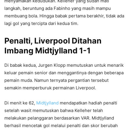
menyamakan kedudukan. Kelleher yang sudah mati
langkah, beruntung ada Fabinho yang masih mampu
membuang bola. Hingga babak pertama berakhir, tidak ada
lagi gol yang tercipta dari kedua tim.
Penalti, Liverpool Ditahan
Imbang Midtjylland 1-1
Di babak kedua, Jurgen Klopp memutuskan untuk menarik
keluar pemain senior dan menggantinya dengan beberapa
pemain muda. Namun ternyata pergantian tersebut
semakin memperburuk permainan Liverpool.
Di menit ke 62,
Midtjylland
mendapatkan hadiah penalti
setelah wasit memutuskan bahwa Kelleher telah
melakukan pelanggaran berdasarkan VAR. Midtjylland
berhasil mencetak gol melalui penalti dan skor berubah