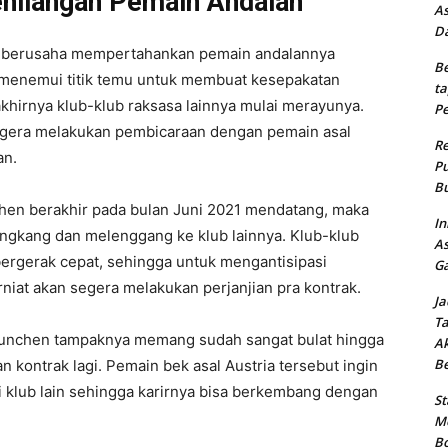
hilangan Pemain Andalan
As
Da
h berusaha mempertahankan pemain andalannya
Be
 menemui titik temu untuk membuat kesepakatan
ta
khirnya klub-klub raksasa lainnya mulai merayunya.
Pe
egera melakukan pembicaraan dengan pemain asal
Re
an.
Pu
Bu
hen berakhir pada bulan Juni 2021 mendatang, maka
In
engkang dan melenggang ke klub lainnya. Klub-klub
As
bergerak cepat, sehingga untuk mengantisipasi
Ga
rniat akan segera melakukan perjanjian pra kontrak.
Ja
Ta
 Munchen tampaknya memang sudah sangat bulat hingga
Ak
B
 kontrak lagi. Pemain bek asal Austria tersebut ingin
klub lain sehingga karirnya bisa berkembang dengan
St
Me
Bo