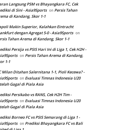
aran Langsung PSM vs Bhayangkara FC, Cek
ediksi di Sini - Asia9Sports
Persis Tahan
on
ema di Kandang, Skor 1-1
poli Makin Superior, Kalahkan Eintracht
ankfurt dengan Agregat 5-0 - Asia9Sports
on
rsis Tahan Arema di Kandang, Skor 1-1
ediksi Persija vs PSIS Hari Ini di Liga 1, Cek H2H -
ia9Sports
Persis Tahan Arema di Kandang,
on
or 1-1
 Milan Ditahan Salernitana 1-1, Pioli Kecewa? -
ia9Sports
Evaluasi Timnas Indonesia U20
on
telah Gagal di Piala Asia
ediksi Persikabo vs RANS, Cek H2H Tim -
ia9Sports
Evaluasi Timnas Indonesia U20
on
telah Gagal di Piala Asia
ediksi Borneo FC vs PSIS Semarang di Liga 1 -
ia9Sports
Prediksi Bhayangkara FC vs Bali
on
ited di Liga 1