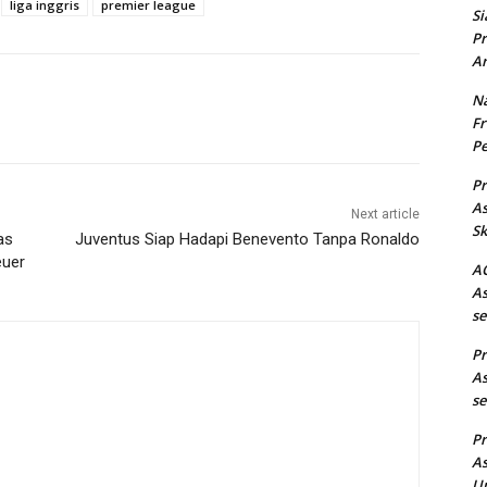
liga inggris
premier league
Si
Pr
Ar
Na
Fr
Pe
Pr
As
Next article
Sk
as
Juventus Siap Hadapi Benevento Tanpa Ronaldo
euer
AC
As
se
Pr
As
se
Pr
As
Un