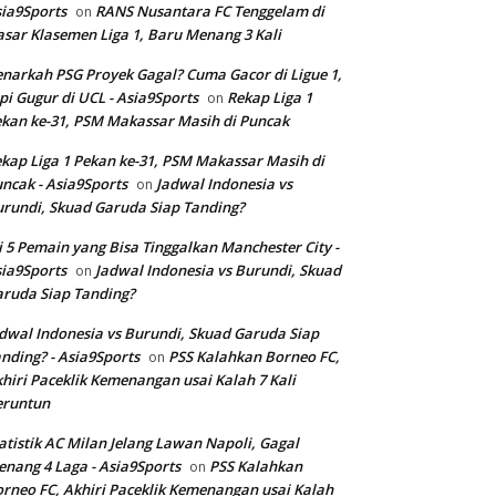
ia9Sports
RANS Nusantara FC Tenggelam di
on
sar Klasemen Liga 1, Baru Menang 3 Kali
narkah PSG Proyek Gagal? Cuma Gacor di Ligue 1,
pi Gugur di UCL - Asia9Sports
Rekap Liga 1
on
kan ke-31, PSM Makassar Masih di Puncak
kap Liga 1 Pekan ke-31, PSM Makassar Masih di
ncak - Asia9Sports
Jadwal Indonesia vs
on
rundi, Skuad Garuda Siap Tanding?
i 5 Pemain yang Bisa Tinggalkan Manchester City -
ia9Sports
Jadwal Indonesia vs Burundi, Skuad
on
ruda Siap Tanding?
dwal Indonesia vs Burundi, Skuad Garuda Siap
nding? - Asia9Sports
PSS Kalahkan Borneo FC,
on
hiri Paceklik Kemenangan usai Kalah 7 Kali
eruntun
atistik AC Milan Jelang Lawan Napoli, Gagal
nang 4 Laga - Asia9Sports
PSS Kalahkan
on
rneo FC, Akhiri Paceklik Kemenangan usai Kalah