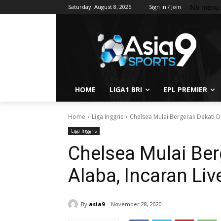
No menu 
Saturday, August 8, 2026
Sign in / Join
HOME
LIGA1 BRI
EPL PREMIER
Home
Liga Inggris
Chelsea Mulai Bergerak Dekati D
Liga Inggris
Chelsea Mulai Ber
Alaba, Incaran Liv
By
asia9
November 28, 2020