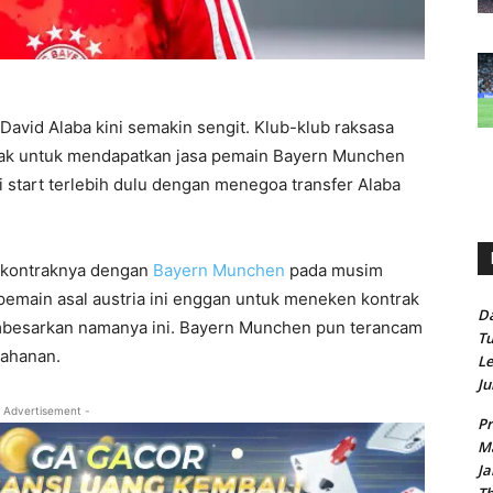
vid Alaba kini semakin sengit. Klub-klub raksasa
rak untuk mendapatkan jasa pemain Bayern Munchen
i start terlebih dulu dengan menegoa transfer Alaba
a kontraknya dengan
Bayern Munchen
pada musim
emain asal austria ini enggan untuk meneken kontrak
Da
mbesarkan namanya ini. Bayern Munchen pun terancam
Tu
tahanan.
Le
Ju
 Advertisement -
Pr
Ma
Ja