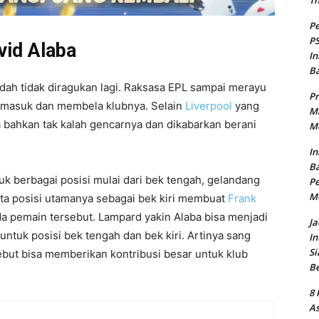
T
Pe
PS
vid Alaba
In
B
dah tidak diragukan lagi. Raksasa EPL sampai merayu
Pr
a masuk dan membela klubnya. Selain
Liverpool
yang
Ma
bahkan tak kalah gencarnya dan dikabarkan berani
Me
In
Ba
k berbagai posisi mulai dari bek tengah, gelandang
Pe
M
rta posisi utamanya sebagai bek kiri membuat
Frank
da pemain tersebut. Lampard yakin Alaba bisa menjadi
Ja
ntuk posisi bek tengah dan bek kiri. Artinya sang
In
Si
ebut bisa memberikan kontribusi besar untuk klub
B
8 
As