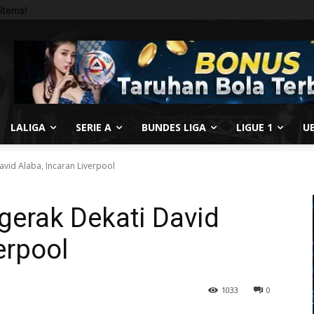
items!
LALIGA
SERIE A
BUNDES LIGA
LIGUE 1
U
avid Alaba, Incaran Liverpool
gerak Dekati David
erpool
1033
0