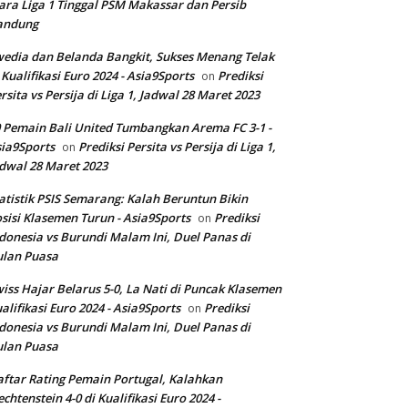
ara Liga 1 Tinggal PSM Makassar dan Persib
andung
edia dan Belanda Bangkit, Sukses Menang Telak
 Kualifikasi Euro 2024 - Asia9Sports
Prediksi
on
rsita vs Persija di Liga 1, Jadwal 28 Maret 2023
 Pemain Bali United Tumbangkan Arema FC 3-1 -
ia9Sports
Prediksi Persita vs Persija di Liga 1,
on
dwal 28 Maret 2023
atistik PSIS Semarang: Kalah Beruntun Bikin
sisi Klasemen Turun - Asia9Sports
Prediksi
on
donesia vs Burundi Malam Ini, Duel Panas di
ulan Puasa
iss Hajar Belarus 5-0, La Nati di Puncak Klasemen
alifikasi Euro 2024 - Asia9Sports
Prediksi
on
donesia vs Burundi Malam Ini, Duel Panas di
ulan Puasa
ftar Rating Pemain Portugal, Kalahkan
echtenstein 4-0 di Kualifikasi Euro 2024 -