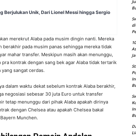
Ju
B
g Berjulukan Unik, Dari Lionel Messi hingga Sergio
Sw
di
Pe
k akan merekrut Alaba pada musim dingin nanti. Mereka
10
 berakhir pada musim panas sehingga mereka tidak
As
yar mahar transfer. Meskipun masih akan menunggu,
Ja
ra kontrak dengan sang bek agar Alaba tidak tertarik
St
a yang sangat cerdas.
Po
In
B
ya dalam waktu dekat sebelum kontrak Alaba berakhir,
 negosiasi sebesar 30 juta Euro untuk transfer
Sw
hir tetap menunggu dari pihak Alaba apakah dirinya
Ku
In
ntrak dengan Chelsea atau apakah Chelsea bakal
B
 Bayern Munchen.
Da
Li