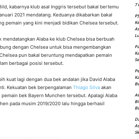
7 
Bild, kabarnya klub asal Inggris tersebut bakal bertemu
Januari 2021 mendatang. Keduanya dikabarkan bakal
PS
Ke
 pemain yang kini menjadi bidikan Chelsea tersebut.
As
Lu
k mendatangkan Alaba ke klub Chelsea bisa berbuah
Pa
gabung dengan Chelsea untuk bisa mengembangkan
Ka
i. Chelsea pun bakal beruntung mendapatkan pemain
Se
lam berbagai posisi tersebut.
Pe
Ka
ih kuat lagi dengan dua bek andalan jika David Alaba
Bu
nti. Kekuatan bek berpengalaman
Thiago Silva
akan
AC
n pemain bek Bayern Munchen tersebut. Apalagi Alaba
Bi
hen pada musim 2019/2020 lalu hingga berhasil
Bu
Da
As
Sk