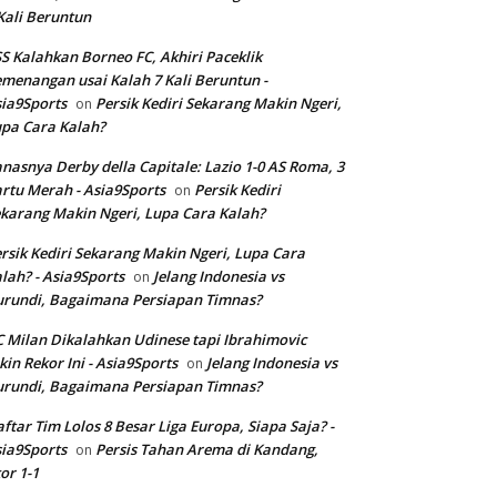
Kali Beruntun
S Kalahkan Borneo FC, Akhiri Paceklik
menangan usai Kalah 7 Kali Beruntun -
ia9Sports
Persik Kediri Sekarang Makin Ngeri,
on
pa Cara Kalah?
nasnya Derby della Capitale: Lazio 1-0 AS Roma, 3
rtu Merah - Asia9Sports
Persik Kediri
on
karang Makin Ngeri, Lupa Cara Kalah?
rsik Kediri Sekarang Makin Ngeri, Lupa Cara
lah? - Asia9Sports
Jelang Indonesia vs
on
rundi, Bagaimana Persiapan Timnas?
 Milan Dikalahkan Udinese tapi Ibrahimovic
kin Rekor Ini - Asia9Sports
Jelang Indonesia vs
on
rundi, Bagaimana Persiapan Timnas?
ftar Tim Lolos 8 Besar Liga Europa, Siapa Saja? -
ia9Sports
Persis Tahan Arema di Kandang,
on
or 1-1