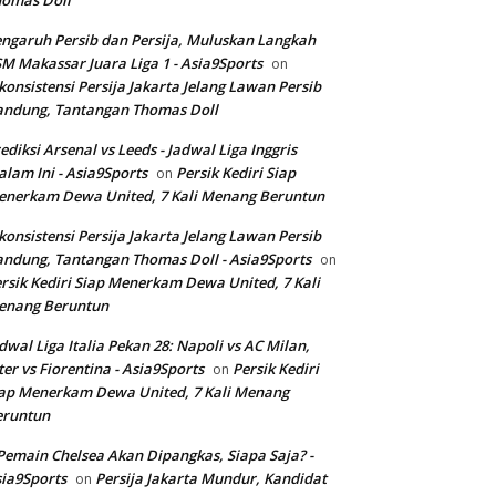
homas Doll
ngaruh Persib dan Persija, Muluskan Langkah
M Makassar Juara Liga 1 - Asia9Sports
on
konsistensi Persija Jakarta Jelang Lawan Persib
andung, Tantangan Thomas Doll
ediksi Arsenal vs Leeds - Jadwal Liga Inggris
lam Ini - Asia9Sports
Persik Kediri Siap
on
nerkam Dewa United, 7 Kali Menang Beruntun
konsistensi Persija Jakarta Jelang Lawan Persib
ndung, Tantangan Thomas Doll - Asia9Sports
on
rsik Kediri Siap Menerkam Dewa United, 7 Kali
enang Beruntun
dwal Liga Italia Pekan 28: Napoli vs AC Milan,
ter vs Fiorentina - Asia9Sports
Persik Kediri
on
ap Menerkam Dewa United, 7 Kali Menang
eruntun
Pemain Chelsea Akan Dipangkas, Siapa Saja? -
ia9Sports
Persija Jakarta Mundur, Kandidat
on