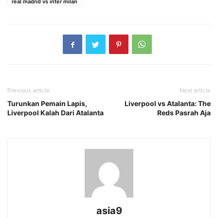
real madrid vs inter milan
Previous article
Next article
Turunkan Pemain Lapis,
Liverpool vs Atalanta: The
Liverpool Kalah Dari Atalanta
Reds Pasrah Aja
asia9