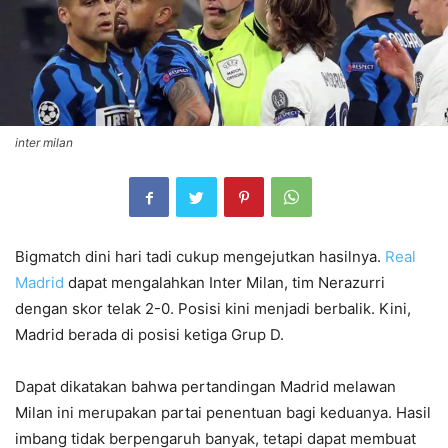
inter milan
Bigmatch dini hari tadi cukup mengejutkan hasilnya.
Real
Madrid
dapat mengalahkan Inter Milan, tim Nerazurri
dengan skor telak 2-0. Posisi kini menjadi berbalik. Kini,
Madrid berada di posisi ketiga Grup D.
Dapat dikatakan bahwa pertandingan Madrid melawan
Milan ini merupakan partai penentuan bagi keduanya. Hasil
imbang tidak berpengaruh banyak, tetapi dapat membuat