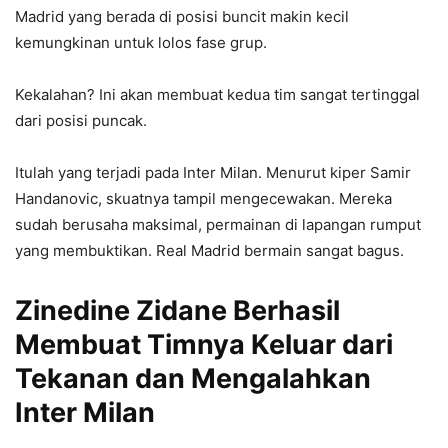
Madrid yang berada di posisi buncit makin kecil
kemungkinan untuk lolos fase grup.
Kekalahan? Ini akan membuat kedua tim sangat tertinggal
dari posisi puncak.
Itulah yang terjadi pada Inter Milan. Menurut kiper Samir
Handanovic, skuatnya tampil mengecewakan. Mereka
sudah berusaha maksimal, permainan di lapangan rumput
yang membuktikan. Real Madrid bermain sangat bagus.
Zinedine Zidane Berhasil
Membuat Timnya Keluar dari
Tekanan dan Mengalahkan
Inter Milan