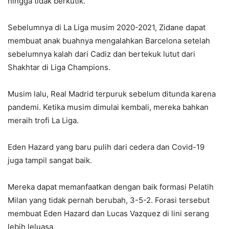
hingga tidak berkutik.
Sebelumnya di La Liga musim 2020-2021, Zidane dapat
membuat anak buahnya mengalahkan Barcelona setelah
sebelumnya kalah dari Cadiz dan bertekuk lutut dari
Shakhtar di Liga Champions.
Musim lalu, Real Madrid terpuruk sebelum ditunda karena
pandemi. Ketika musim dimulai kembali, mereka bahkan
meraih trofi La Liga.
Eden Hazard yang baru pulih dari cedera dan Covid-19
juga tampil sangat baik.
Mereka dapat memanfaatkan dengan baik formasi Pelatih
Milan yang tidak pernah berubah, 3-5-2. Forasi tersebut
membuat Eden Hazard dan Lucas Vazquez di lini serang
lebih leluasa.