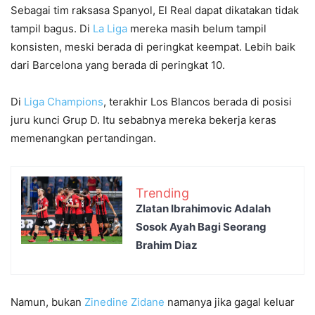
Sebagai tim raksasa Spanyol, El Real dapat dikatakan tidak
tampil bagus. Di
La Liga
mereka masih belum tampil
konsisten, meski berada di peringkat keempat. Lebih baik
dari Barcelona yang berada di peringkat 10.
Di
Liga Champions
, terakhir Los Blancos berada di posisi
juru kunci Grup D. Itu sebabnya mereka bekerja keras
memenangkan pertandingan.
Trending
Zlatan Ibrahimovic Adalah
Sosok Ayah Bagi Seorang
Brahim Diaz
Namun, bukan
Zinedine Zidane
namanya jika gagal keluar