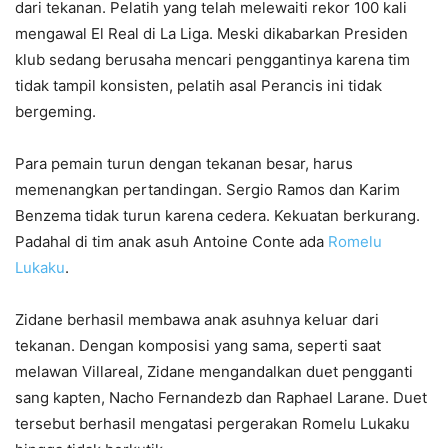
dari tekanan. Pelatih yang telah melewaiti rekor 100 kali
mengawal El Real di La Liga. Meski dikabarkan Presiden
klub sedang berusaha mencari penggantinya karena tim
tidak tampil konsisten, pelatih asal Perancis ini tidak
bergeming.
Para pemain turun dengan tekanan besar, harus
memenangkan pertandingan. Sergio Ramos dan Karim
Benzema tidak turun karena cedera. Kekuatan berkurang.
Padahal di tim anak asuh Antoine Conte ada
Romelu
Lukaku
.
Zidane berhasil membawa anak asuhnya keluar dari
tekanan. Dengan komposisi yang sama, seperti saat
melawan Villareal, Zidane mengandalkan duet pengganti
sang kapten, Nacho Fernandezb dan Raphael Larane. Duet
tersebut berhasil mengatasi pergerakan Romelu Lukaku