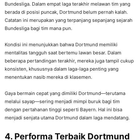
Bundesliga. Dalam empat laga terakhir melawan tim yang
berada di posisi puncak, Dortmund belum pernah kalah.
Catatan ini merupakan yang terpanjang sepanjang sejarah
Bundesliga bagi tim mana pun.
Kondisi ini menunjukkan bahwa Dortmund memiliki
mentalitas tangguh saat bertemu lawan besar. Dalam
beberapa pertandingan terakhir, mereka juga tampil cukup
konsisten, khususnya dalam laga-laga penting yang
menentukan nasib mereka di klasemen.
Gaya bermain cepat yang dimiliki Dortmund—terutama
melalui sayap—sering menjadi mimpi buruk bagi tim
dengan pertahanan tinggi seperti Bayern. Hal ini bisa
menjadi senjata utama Dortmund dalam laga mendatang.
4. Performa Terbaik Dortmund