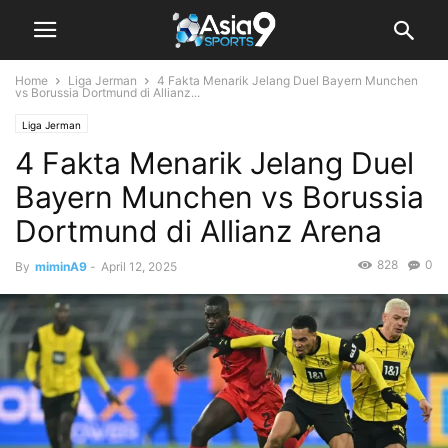
Home
Liga Jerman
4 Fakta Menarik Jelang Duel Bayern Munchen
vs Borussia Dortmund di Allianz...
Liga Jerman
4 Fakta Menarik Jelang Duel
Bayern Munchen vs Borussia
Dortmund di Allianz Arena
828
0
By
miminA9
-
April 12, 2025