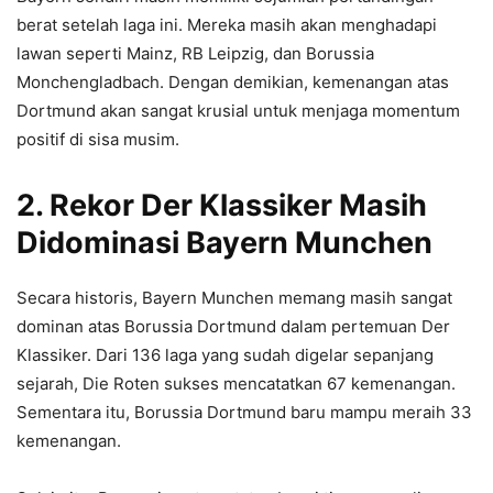
berat setelah laga ini. Mereka masih akan menghadapi
lawan seperti Mainz, RB Leipzig, dan Borussia
Monchengladbach. Dengan demikian, kemenangan atas
Dortmund akan sangat krusial untuk menjaga momentum
positif di sisa musim.
2. Rekor Der Klassiker Masih
Didominasi Bayern Munchen
Secara historis, Bayern Munchen memang masih sangat
dominan atas Borussia Dortmund dalam pertemuan Der
Klassiker. Dari 136 laga yang sudah digelar sepanjang
sejarah, Die Roten sukses mencatatkan 67 kemenangan.
Sementara itu, Borussia Dortmund baru mampu meraih 33
kemenangan.