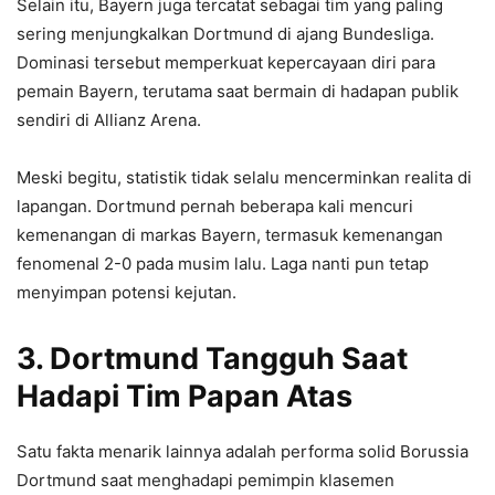
Selain itu, Bayern juga tercatat sebagai tim yang paling
sering menjungkalkan Dortmund di ajang Bundesliga.
Dominasi tersebut memperkuat kepercayaan diri para
pemain Bayern, terutama saat bermain di hadapan publik
sendiri di Allianz Arena.
Meski begitu, statistik tidak selalu mencerminkan realita di
lapangan. Dortmund pernah beberapa kali mencuri
kemenangan di markas Bayern, termasuk kemenangan
fenomenal 2-0 pada musim lalu. Laga nanti pun tetap
menyimpan potensi kejutan.
3. Dortmund Tangguh Saat
Hadapi Tim Papan Atas
Satu fakta menarik lainnya adalah performa solid Borussia
Dortmund saat menghadapi pemimpin klasemen