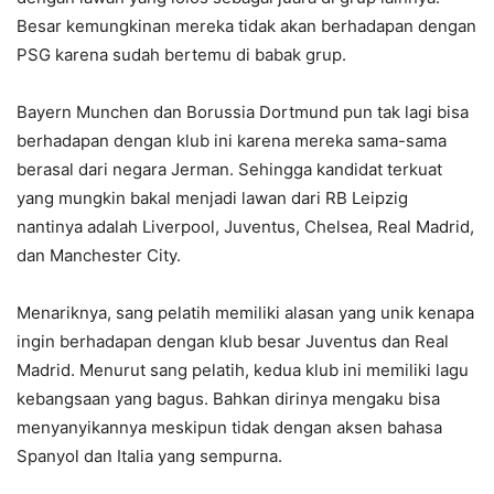
Besar kemungkinan mereka tidak akan berhadapan dengan
PSG karena sudah bertemu di babak grup.
Bayern Munchen dan Borussia Dortmund pun tak lagi bisa
berhadapan dengan klub ini karena mereka sama-sama
berasal dari negara Jerman. Sehingga kandidat terkuat
yang mungkin bakal menjadi lawan dari RB Leipzig
nantinya adalah Liverpool, Juventus, Chelsea, Real Madrid,
dan Manchester City.
Menariknya, sang pelatih memiliki alasan yang unik kenapa
ingin berhadapan dengan klub besar Juventus dan Real
Madrid. Menurut sang pelatih, kedua klub ini memiliki lagu
kebangsaan yang bagus. Bahkan dirinya mengaku bisa
menyanyikannya meskipun tidak dengan aksen bahasa
Spanyol dan Italia yang sempurna.