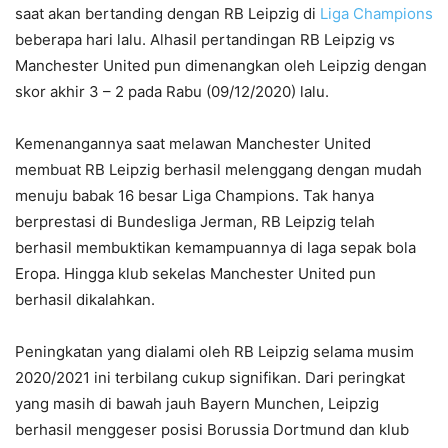
saat akan bertanding dengan RB Leipzig di
Liga Champions
beberapa hari lalu. Alhasil pertandingan RB Leipzig vs
Manchester United pun dimenangkan oleh Leipzig dengan
skor akhir 3 – 2 pada Rabu (09/12/2020) lalu.
Kemenangannya saat melawan Manchester United
membuat RB Leipzig berhasil melenggang dengan mudah
menuju babak 16 besar Liga Champions. Tak hanya
berprestasi di Bundesliga Jerman, RB Leipzig telah
berhasil membuktikan kemampuannya di laga sepak bola
Eropa. Hingga klub sekelas Manchester United pun
berhasil dikalahkan.
Peningkatan yang dialami oleh RB Leipzig selama musim
2020/2021 ini terbilang cukup signifikan. Dari peringkat
yang masih di bawah jauh Bayern Munchen, Leipzig
berhasil menggeser posisi Borussia Dortmund dan klub