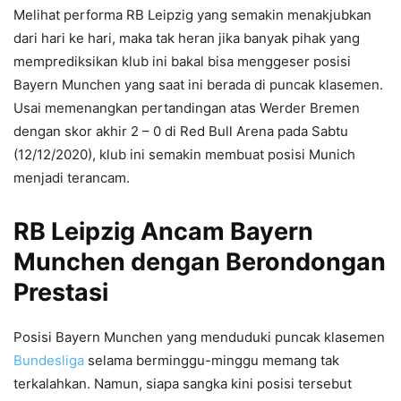
Melihat performa RB Leipzig yang semakin menakjubkan
dari hari ke hari, maka tak heran jika banyak pihak yang
memprediksikan klub ini bakal bisa menggeser posisi
Bayern Munchen yang saat ini berada di puncak klasemen.
Usai memenangkan pertandingan atas Werder Bremen
dengan skor akhir 2 – 0 di Red Bull Arena pada Sabtu
(12/12/2020), klub ini semakin membuat posisi Munich
menjadi terancam.
RB Leipzig Ancam Bayern
Munchen dengan Berondongan
Prestasi
Posisi Bayern Munchen yang menduduki puncak klasemen
Bundesliga
selama berminggu-minggu memang tak
terkalahkan. Namun, siapa sangka kini posisi tersebut