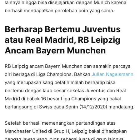
lainnya hingga bisa disejajarkan dengan Munich karena
berhasil mendapatkan perolehan poin yang sama.
Berharap Bertemu Juventus
atau Real Madrid, RB Leipzig
Ancam Bayern Munchen
RB Leipzig ancam Bayern Munchen dan semakin percaya
diri berlaga di Liga Champions. Bahkan
Julian Nagelsmann
yang merupakan sang pelatih malah berharap bisa
bertemu dengan klub besar sekelas Juventus dan Real
Madrid di babak 16 besar Liga Champions yang bakal
berlangsung di Swiss pada Senin (14/12/2020) mendatang.
Setelah berhasil memenangkan pertandingan atas
Manchester United di Grup H, Leipzig bakal dihadapkan
dengan lawan yang lolos sebagai juara di grup lainnya.