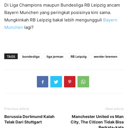
Di Liga Champions maupun Bundesliga RB Leipzig ancam
Bayern Munchen yang peringkat posisinya kini sama.
Mungkinkah RB Leipzig bakal lebih mengungguli
Bayern
Munchen
lagi?
TAGS
bundesliga
liga jerman
RB Leipzig
werder bremen
Previous article
Next article
Borussia Dortmund Kalah
Manchester United vs Man
Telak Dari Stuttgart
City, The Citizen Tidak Bisa
Berkata-kata