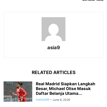
asia9
RELATED ARTICLES
Real Madrid Siapkan Langkah
Besar, Michael Olise Masuk
Daftar Belanja Utama...
miminA9
-
June 6, 2026