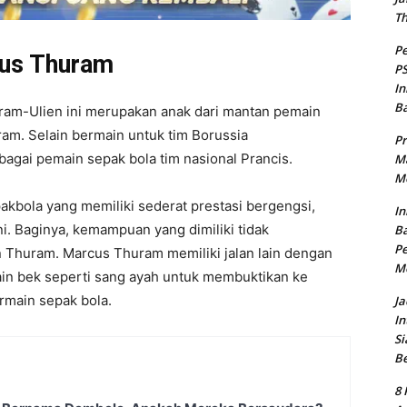
T
Pe
cus Thuram
PS
In
B
ram-Ulien ini merupakan anak dari mantan pemain
uram. Selain bermain untuk tim Borussia
Pr
gai pemain sepak bola tim nasional Prancis.
Ma
Me
kbola yang memiliki sederat prestasi bergengsi,
In
i. Baginya, kemampuan yang dimiliki tidak
Ba
Pe
n Thuram. Marcus Thuram memiliki jalan lain dengan
M
n bek seperti sang ayah untuk membuktikan ke
main sepak bola.
Ja
In
Si
B
8 