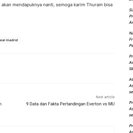
ng akan mendapuknya nanti, semoga karim Thuram bisa
Si
Pr
Ar
Na
Fr
real madrid
Pe
Pr
As
Sk
AC
As
se
Next article
Pr
n
9 Data dan Fakta Pertandingan Everton vs MU
As
se
Pr
As