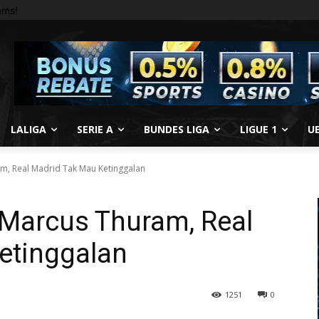
ems!
LALIGA
SERIE A
BUNDES LIGA
LIGUE 1
U
m, Real Madrid Tak Mau Ketinggalan
Marcus Thuram, Real
etinggalan
1251
0