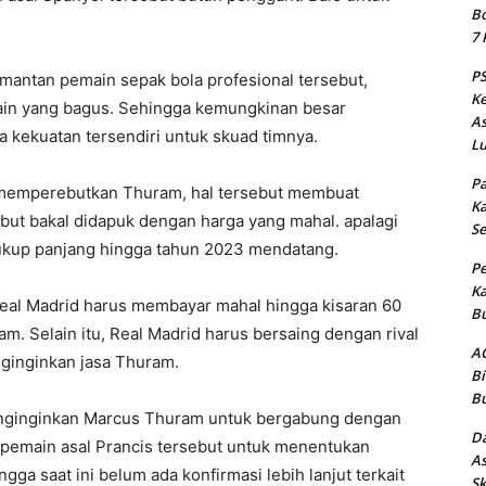
Bo
7 
PS
mantan pemain sepak bola profesional tersebut,
Ke
rmain yang bagus. Sehingga kemungkinan besar
As
 kekuatan tersendiri untuk skuad timnya.
Lu
Pa
 memperebutkan Thuram, hal tersebut membuat
Ka
ut bakal didapuk dengan harga yang mahal. apalagi
Se
cukup panjang hingga tahun 2023 mendatang.
Pe
Ka
al Madrid harus membayar mahal hingga kisaran 60
Bu
m. Selain itu, Real Madrid harus bersaing dengan rival
AC
nginginkan jasa Thuram.
Bi
Bu
nginginkan Marcus Thuram untuk bergabung dengan
Da
i pemain asal Prancis tersebut untuk menentukan
As
a saat ini belum ada konfirmasi lebih lanjut terkait
Sk