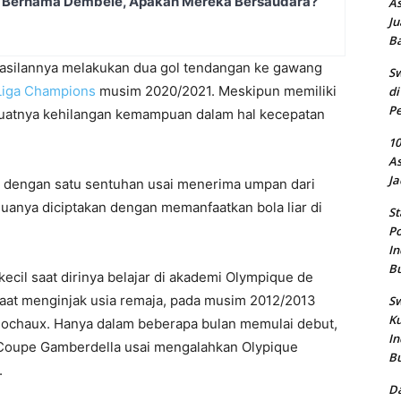
a Bernama Dembele, Apakah Mereka Bersaudara?
As
Ju
B
asilannya melakukan dua gol tendangan ke gawang
Sw
Liga Champions
musim 2020/2021. Meskipun memiliki
di
Pe
mbuatnya kehilangan kemampuan dalam hal kecepatan
10
As
Ja
a dengan satu sentuhan usai menerima umpan dari
uanya diciptakan dengan memanfaatkan bola liar di
St
Po
In
B
kecil saat dirinya belajar di akademi Olympique de
Saat menginjak usia remaja, pada musim 2012/2013
Sw
Ku
chaux. Hanya dalam beberapa bulan memulai debut,
In
oupe Gamberdella usai mengalahkan Olypique
B
.
Da