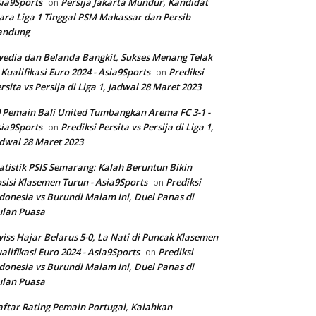
ia9Sports
Persija Jakarta Mundur, Kandidat
on
ara Liga 1 Tinggal PSM Makassar dan Persib
andung
edia dan Belanda Bangkit, Sukses Menang Telak
 Kualifikasi Euro 2024 - Asia9Sports
Prediksi
on
rsita vs Persija di Liga 1, Jadwal 28 Maret 2023
 Pemain Bali United Tumbangkan Arema FC 3-1 -
ia9Sports
Prediksi Persita vs Persija di Liga 1,
on
dwal 28 Maret 2023
atistik PSIS Semarang: Kalah Beruntun Bikin
sisi Klasemen Turun - Asia9Sports
Prediksi
on
donesia vs Burundi Malam Ini, Duel Panas di
ulan Puasa
iss Hajar Belarus 5-0, La Nati di Puncak Klasemen
alifikasi Euro 2024 - Asia9Sports
Prediksi
on
donesia vs Burundi Malam Ini, Duel Panas di
ulan Puasa
ftar Rating Pemain Portugal, Kalahkan