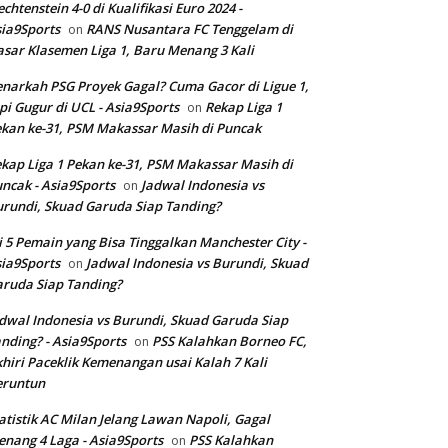
echtenstein 4-0 di Kualifikasi Euro 2024 -
ia9Sports
RANS Nusantara FC Tenggelam di
on
sar Klasemen Liga 1, Baru Menang 3 Kali
narkah PSG Proyek Gagal? Cuma Gacor di Ligue 1,
pi Gugur di UCL - Asia9Sports
Rekap Liga 1
on
kan ke-31, PSM Makassar Masih di Puncak
kap Liga 1 Pekan ke-31, PSM Makassar Masih di
ncak - Asia9Sports
Jadwal Indonesia vs
on
rundi, Skuad Garuda Siap Tanding?
i 5 Pemain yang Bisa Tinggalkan Manchester City -
ia9Sports
Jadwal Indonesia vs Burundi, Skuad
on
ruda Siap Tanding?
dwal Indonesia vs Burundi, Skuad Garuda Siap
nding? - Asia9Sports
PSS Kalahkan Borneo FC,
on
hiri Paceklik Kemenangan usai Kalah 7 Kali
eruntun
atistik AC Milan Jelang Lawan Napoli, Gagal
nang 4 Laga - Asia9Sports
PSS Kalahkan
on