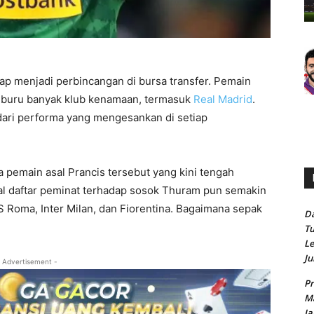
p menjadi perbincangan di bursa transfer. Pemain
iburu banyak klub kenamaan, termasuk
Real Madrid
.
dari performa yang mengesankan di setiap
a pemain asal Prancis tersebut yang kini tengah
yal daftar peminat terhadap sosok Thuram pun semakin
S Roma, Inter Milan, dan Fiorentina. Bagaimana sepak
Da
Tu
Le
Ju
 Advertisement -
Pr
Ma
Ja