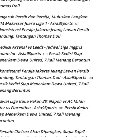
homas Doll
ngaruh Persib dan Persija, Muluskan Langkah
M Makassar Juara Liga 1 - Asia9Sports
on
konsistensi Persija Jakarta Jelang Lawan Persib
andung, Tantangan Thomas Doll
ediksi Arsenal vs Leeds - Jadwal Liga Inggris
lam Ini - Asia9Sports
Persik Kediri Siap
on
nerkam Dewa United, 7 Kali Menang Beruntun
konsistensi Persija Jakarta Jelang Lawan Persib
ndung, Tantangan Thomas Doll - Asia9Sports
on
rsik Kediri Siap Menerkam Dewa United, 7 Kali
enang Beruntun
dwal Liga Italia Pekan 28: Napoli vs AC Milan,
ter vs Fiorentina - Asia9Sports
Persik Kediri
on
ap Menerkam Dewa United, 7 Kali Menang
eruntun
Pemain Chelsea Akan Dipangkas, Siapa Saja? -