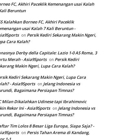
rneo FC, Akhiri Paceklik Kemenangan usai Kalah
Kali Beruntun
S Kalahkan Borneo FC, Akhiri Paceklik
menangan usai Kalah 7 Kali Beruntun -
ia9Sports
Persik Kediri Sekarang Makin Ngeri,
on
pa Cara Kalah?
nasnya Derby della Capitale: Lazio 1-0 AS Roma, 3
rtu Merah - Asia9Sports
Persik Kediri
on
karang Makin Ngeri, Lupa Cara Kalah?
rsik Kediri Sekarang Makin Ngeri, Lupa Cara
lah? - Asia9Sports
Jelang Indonesia vs
on
rundi, Bagaimana Persiapan Timnas?
 Milan Dikalahkan Udinese tapi Ibrahimovic
kin Rekor Ini - Asia9Sports
Jelang Indonesia vs
on
rundi, Bagaimana Persiapan Timnas?
ftar Tim Lolos 8 Besar Liga Europa, Siapa Saja? -
ia9Sports
Persis Tahan Arema di Kandang,
on
or 1-1