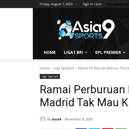
No menu it
Friday, August 7, 2026
Sign in / Join
HOME
LIGA1 BRI
EPL PREMIER
Home
Liga Spanyol
Ramai Perburuan Marcus Thura
Liga Spanyol
Ramai Perburuan 
Madrid Tak Mau K
By
asia9
November 8, 2020