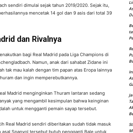
Li
 sendiri dimulai sejak tahun 2019/2020. Sejak itu,
As
hasilannya mencetak 14 gol dan 9 asis dari total 39
Da
Be
ta
drid dan Rivalnya
Pe
Re
akutkan bagi Real Madrid pada Liga Champions di
Pu
Bu
chengladbach. Namun, anak dari sahabat Zidane ini
lah tak mau kalah dengan tim papan atas Eropa lainnya
In
Thuram dan ingin memperebutkannya.
As
Ga
al Madrid menginginkan Thuram lantaran sedang
Ja
banyak yang mengambil kesimpulan bahwa keinginan
Ta
Ak
alah untuk mengganti pemain sayap tersebut.
B
h Real Madrid sendiri diberitakan sudah tidak masuk
St
Me
asal Spanyol tersebut butuh pengganti Bale untuk