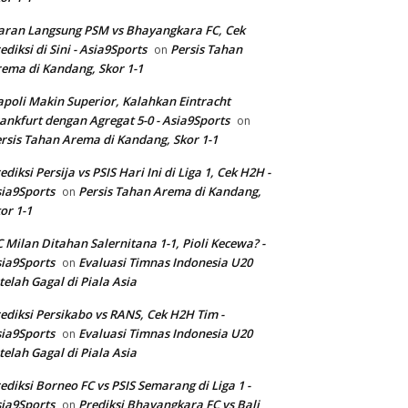
aran Langsung PSM vs Bhayangkara FC, Cek
ediksi di Sini - Asia9Sports
Persis Tahan
on
ema di Kandang, Skor 1-1
poli Makin Superior, Kalahkan Eintracht
ankfurt dengan Agregat 5-0 - Asia9Sports
on
rsis Tahan Arema di Kandang, Skor 1-1
ediksi Persija vs PSIS Hari Ini di Liga 1, Cek H2H -
ia9Sports
Persis Tahan Arema di Kandang,
on
or 1-1
 Milan Ditahan Salernitana 1-1, Pioli Kecewa? -
ia9Sports
Evaluasi Timnas Indonesia U20
on
telah Gagal di Piala Asia
ediksi Persikabo vs RANS, Cek H2H Tim -
ia9Sports
Evaluasi Timnas Indonesia U20
on
telah Gagal di Piala Asia
ediksi Borneo FC vs PSIS Semarang di Liga 1 -
ia9Sports
Prediksi Bhayangkara FC vs Bali
on