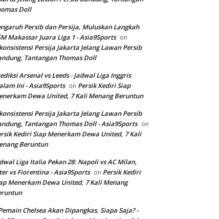
homas Doll
ngaruh Persib dan Persija, Muluskan Langkah
M Makassar Juara Liga 1 - Asia9Sports
on
konsistensi Persija Jakarta Jelang Lawan Persib
andung, Tantangan Thomas Doll
ediksi Arsenal vs Leeds - Jadwal Liga Inggris
lam Ini - Asia9Sports
Persik Kediri Siap
on
nerkam Dewa United, 7 Kali Menang Beruntun
konsistensi Persija Jakarta Jelang Lawan Persib
ndung, Tantangan Thomas Doll - Asia9Sports
on
rsik Kediri Siap Menerkam Dewa United, 7 Kali
enang Beruntun
dwal Liga Italia Pekan 28: Napoli vs AC Milan,
ter vs Fiorentina - Asia9Sports
Persik Kediri
on
ap Menerkam Dewa United, 7 Kali Menang
eruntun
Pemain Chelsea Akan Dipangkas, Siapa Saja? -