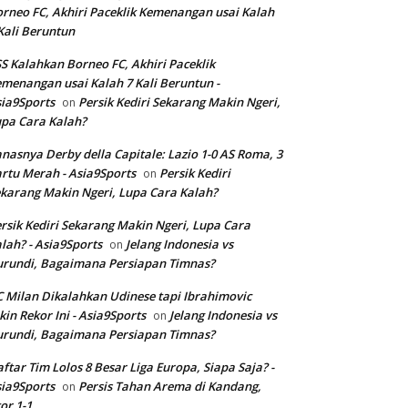
rneo FC, Akhiri Paceklik Kemenangan usai Kalah
Kali Beruntun
S Kalahkan Borneo FC, Akhiri Paceklik
menangan usai Kalah 7 Kali Beruntun -
ia9Sports
Persik Kediri Sekarang Makin Ngeri,
on
pa Cara Kalah?
nasnya Derby della Capitale: Lazio 1-0 AS Roma, 3
rtu Merah - Asia9Sports
Persik Kediri
on
karang Makin Ngeri, Lupa Cara Kalah?
rsik Kediri Sekarang Makin Ngeri, Lupa Cara
lah? - Asia9Sports
Jelang Indonesia vs
on
rundi, Bagaimana Persiapan Timnas?
 Milan Dikalahkan Udinese tapi Ibrahimovic
kin Rekor Ini - Asia9Sports
Jelang Indonesia vs
on
rundi, Bagaimana Persiapan Timnas?
ftar Tim Lolos 8 Besar Liga Europa, Siapa Saja? -
ia9Sports
Persis Tahan Arema di Kandang,
on
or 1-1