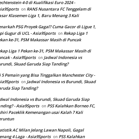
echtenstein 4-0 di Kualifikasi Euro 2024 -
ia9Sports
RANS Nusantara FC Tenggelam di
on
sar Klasemen Liga 1, Baru Menang 3 Kali
narkah PSG Proyek Gagal? Cuma Gacor di Ligue 1,
pi Gugur di UCL - Asia9Sports
Rekap Liga 1
on
kan ke-31, PSM Makassar Masih di Puncak
kap Liga 1 Pekan ke-31, PSM Makassar Masih di
ncak - Asia9Sports
Jadwal Indonesia vs
on
rundi, Skuad Garuda Siap Tanding?
i 5 Pemain yang Bisa Tinggalkan Manchester City -
ia9Sports
Jadwal Indonesia vs Burundi, Skuad
on
ruda Siap Tanding?
dwal Indonesia vs Burundi, Skuad Garuda Siap
nding? - Asia9Sports
PSS Kalahkan Borneo FC,
on
hiri Paceklik Kemenangan usai Kalah 7 Kali
eruntun
atistik AC Milan Jelang Lawan Napoli, Gagal
nang 4 Laga - Asia9Sports
PSS Kalahkan
on