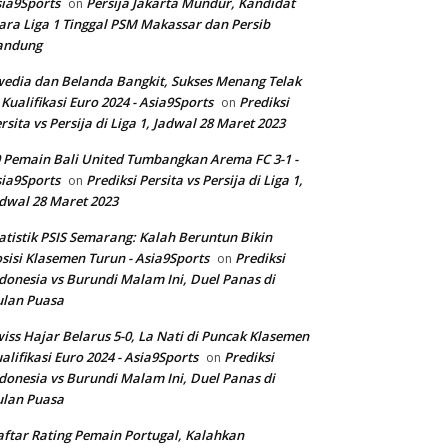
ia9Sports
Persija Jakarta Mundur, Kandidat
on
ara Liga 1 Tinggal PSM Makassar dan Persib
andung
edia dan Belanda Bangkit, Sukses Menang Telak
 Kualifikasi Euro 2024 - Asia9Sports
Prediksi
on
rsita vs Persija di Liga 1, Jadwal 28 Maret 2023
 Pemain Bali United Tumbangkan Arema FC 3-1 -
ia9Sports
Prediksi Persita vs Persija di Liga 1,
on
dwal 28 Maret 2023
atistik PSIS Semarang: Kalah Beruntun Bikin
sisi Klasemen Turun - Asia9Sports
Prediksi
on
donesia vs Burundi Malam Ini, Duel Panas di
ulan Puasa
iss Hajar Belarus 5-0, La Nati di Puncak Klasemen
alifikasi Euro 2024 - Asia9Sports
Prediksi
on
donesia vs Burundi Malam Ini, Duel Panas di
ulan Puasa
ftar Rating Pemain Portugal, Kalahkan