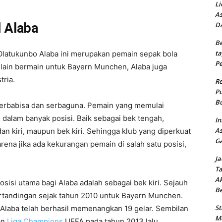
Li
As
d Alaba
Da
Be
ta
Olatukunbo Alaba ini merupakan pemain sepak bola
Pe
Selain bermain untuk Bayern Munchen, Alaba juga
tria.
Re
Pu
Bu
serbabisa dan serbaguna. Pemain yang memulai
n dalam banyak posisi. Baik sebagai bek tengah,
In
As
n kiri, maupun bek kiri. Sehingga klub yang diperkuat
Ga
rena jika ada kekurangan pemain di salah satu posisi,
Ja
Ta
Ak
osisi utama bagi Alaba adalah sebagai bek kiri. Sejauh
B
i pertandingan sejak tahun 2010 untuk Bayern Munchen.
St
Alaba telah berhasil memenangkan 19 gelar. Sembilan
Me
an
Liga Champions
UEFA pada tahun 2013 lalu.