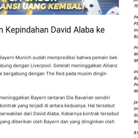
T
Pe
PS
an Kepindahan David Alaba ke
In
B
Pr
Ma
i Bayern Munich sudah memprediksi bahwa pemain bek
Me
gabung dengan Liverpool. Setelah meninggalkan Allianz
In
al bergabung dengan The Red pada musim dingin
Ba
Pe
M
meninggalkan Bayern lantaran Die Bavarian sendiri
Ja
kontrak yang terjadi di antara keduanya. Hal tersebut
In
 perwakilan dari David Alaba. Kabarnya kontrak tersebut
Si
B
 yang diberikan oleh Bayern dan yang diinginkan oleh
8 