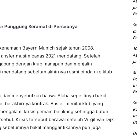
As
Ju
B
Sw
or Punggung Keramat di Persebaya
di
Pe
 kenamaan Bayern Munich sejak tahun 2008.
10
As
 transfer musim panas 2021 mendatang. Setelah
Ja
ergabung dengan klub manapun dan menjalin
i mendatang sebelum akhirnya resmi pindah ke klub
St
Po
In
B
da dan menyebutkan bahwa Alaba sepertinya bakal
Sw
i berakhirnya kontrak. Basler menilai klub yang
Ku
 mengalami krisis pemain belakang sehingga butuh
In
ebut. Krisis tersebut berawal setelah Virgil van Dijk
B
g sebelumnya bakal menggantikannya pun juga
Da