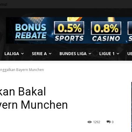
ems!
LALIGA
SERIE A
BUNDES LIGA
LIGUE 1
U
ninggalkan Bayern Munchen
kan Bakal
yern Munchen
1292
0