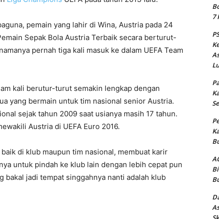
Bo
7 
baguna, pemain yang lahir di Wina, Austria pada 24
PS
 Pemain Sepak Bola Austria Terbaik secara berturut-
Ke
n namanya pernah tiga kali masuk ke dalam UEFA Team
As
Lu
Pa
am kali berutur-turut semakin lengkap dengan
Ka
a yang bermain untuk tim nasional senior Austria.
Se
asional sejak tahun 2009 saat usianya masih 17 tahun.
Pe
ewakili Austria di UEFA Euro 2016.
Ka
Bu
 baik di klub maupun tim nasional, membuat karir
AC
ya untuk pindah ke klub lain dengan lebih cepat pun
Bi
g bakal jadi tempat singgahnya nanti adalah klub
Bu
Da
As
Sk