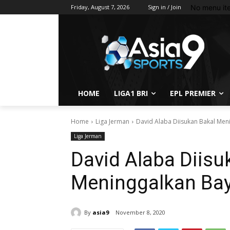
No menu it
Friday, August 7, 2026
Sign in / Join
HOME
LIGA1 BRI
EPL PREMIER
Home
Liga Jerman
David Alaba Diisukan Bakal Me
Liga Jerman
David Alaba Diisu
Meninggalkan Ba
By
asia9
November 8, 2020