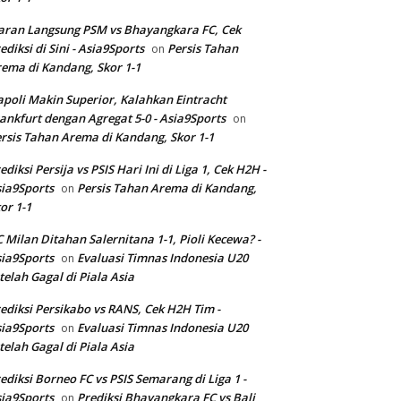
aran Langsung PSM vs Bhayangkara FC, Cek
ediksi di Sini - Asia9Sports
Persis Tahan
on
ema di Kandang, Skor 1-1
poli Makin Superior, Kalahkan Eintracht
ankfurt dengan Agregat 5-0 - Asia9Sports
on
rsis Tahan Arema di Kandang, Skor 1-1
ediksi Persija vs PSIS Hari Ini di Liga 1, Cek H2H -
ia9Sports
Persis Tahan Arema di Kandang,
on
or 1-1
 Milan Ditahan Salernitana 1-1, Pioli Kecewa? -
ia9Sports
Evaluasi Timnas Indonesia U20
on
telah Gagal di Piala Asia
ediksi Persikabo vs RANS, Cek H2H Tim -
ia9Sports
Evaluasi Timnas Indonesia U20
on
telah Gagal di Piala Asia
ediksi Borneo FC vs PSIS Semarang di Liga 1 -
ia9Sports
Prediksi Bhayangkara FC vs Bali
on