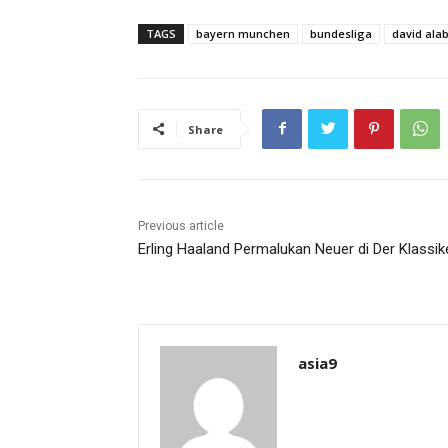
TAGS
bayern munchen
bundesliga
david ala
Share
Previous article
Erling Haaland Permalukan Neuer di Der Klassik
asia9