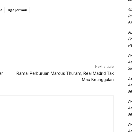
Si
ba
liga jerman
Pr
Ar
Na
Fr
Pe
Pr
As
Next article
Sk
er
Ramai Perburuan Marcus Thuram, Real Madrid Tak
AC
Mau Ketinggalan
As
se
Pr
As
se
Pr
As