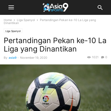
Home
Liga Spanyol
Pertandingan Pekan ke-10 La Liga yang
Dinantikan
Liga Spanyol
Pertandingan Pekan ke-10 La
Liga yang Dinantikan
1021
0
By
asia9
-
November 19, 2020