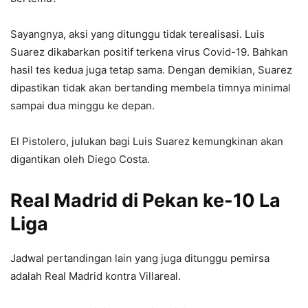
Sayangnya, aksi yang ditunggu tidak terealisasi. Luis
Suarez dikabarkan positif terkena virus Covid-19. Bahkan
hasil tes kedua juga tetap sama. Dengan demikian, Suarez
dipastikan tidak akan bertanding membela timnya minimal
sampai dua minggu ke depan.
El Pistolero, julukan bagi Luis Suarez kemungkinan akan
digantikan oleh Diego Costa.
Real Madrid di Pekan ke-10 La
Liga
Jadwal pertandingan lain yang juga ditunggu pemirsa
adalah Real Madrid kontra Villareal.