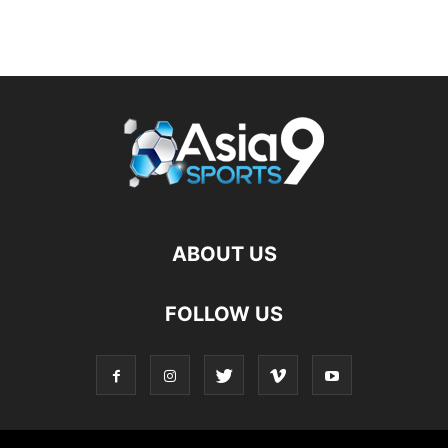
ABOUT US
FOLLOW US