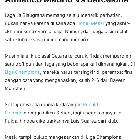
Laga La Blaugrana memang selalu menarik perhatian.
Bukan hanya karena di sana ada
Lionel Messi
yang akhir-
akhir ini kontroversial saja. Namun, dari segala sisi salah
satu klub raksasa ini memang menarik.
Musim lalu, klub asal Catana terpuruk. Tidak memperoleh
satu trofi pun dari laga yang beberapa kali dimenangkan. Di
Liga Champions
, mereka harus tersingkir di perempat final
dengan cara yang mengenaskan, kalah 2-6 dari Bayern
Munchen.
Selanjutnya ada drama kedatangan
Ronald
Koeman
menggantikan Setien, ingin hengkangnya La
Pulga, hingga dikeluarkannya Luis Suarez dari klub.
Meski tampil cukup mengesankan di Liga Champions