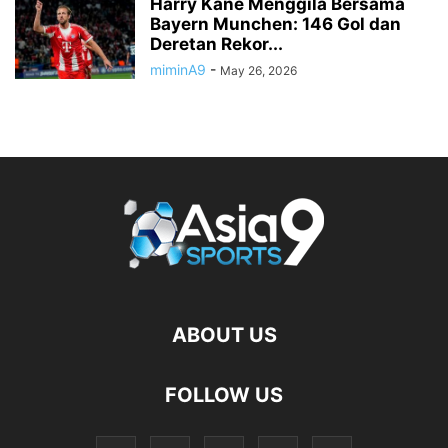
Harry Kane Menggila Bersama
Bayern Munchen: 146 Gol dan
Deretan Rekor...
miminA9
-
May 26, 2026
ABOUT US
FOLLOW US