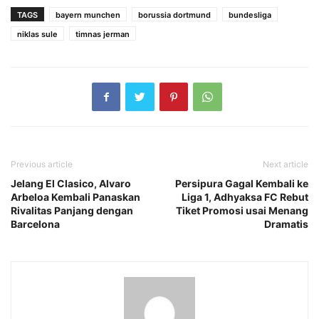
TAGS
bayern munchen
borussia dortmund
bundesliga
niklas sule
timnas jerman
Previous article
Next article
Jelang El Clasico, Alvaro
Persipura Gagal Kembali ke
Arbeloa Kembali Panaskan
Liga 1, Adhyaksa FC Rebut
Rivalitas Panjang dengan
Tiket Promosi usai Menang
Barcelona
Dramatis