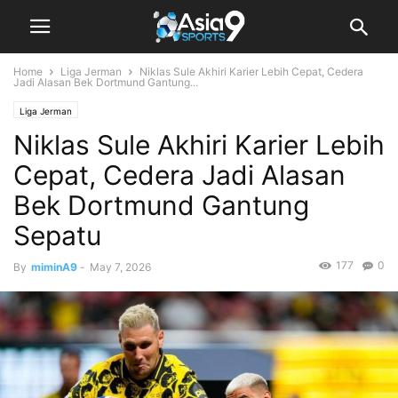
Home
Liga Jerman
Niklas Sule Akhiri Karier Lebih Cepat, Cedera
Jadi Alasan Bek Dortmund Gantung...
Liga Jerman
Niklas Sule Akhiri Karier Lebih
Cepat, Cedera Jadi Alasan
Bek Dortmund Gantung
Sepatu
177
0
By
miminA9
-
May 7, 2026