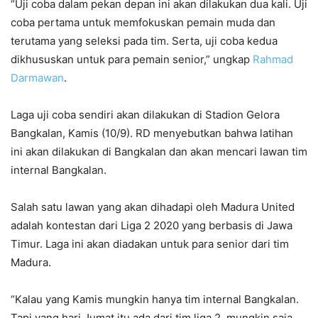
“Uji coba dalam pekan depan ini akan dilakukan dua kali. Uji
coba pertama untuk memfokuskan pemain muda dan
terutama yang seleksi pada tim. Serta, uji coba kedua
dikhususkan untuk para pemain senior,” ungkap
Rahmad
Darmawan
.
Laga uji coba sendiri akan dilakukan di Stadion Gelora
Bangkalan, Kamis (10/9). RD menyebutkan bahwa latihan
ini akan dilakukan di Bangkalan dan akan mencari lawan tim
internal Bangkalan.
Salah satu lawan yang akan dihadapi oleh Madura United
adalah kontestan dari Liga 2 2020 yang berbasis di Jawa
Timur. Laga ini akan diadakan untuk para senior dari tim
Madura.
“Kalau yang Kamis mungkin hanya tim internal Bangkalan.
Tapi yang hari Jumat itu ada dari tim liga 2, mungkin saja