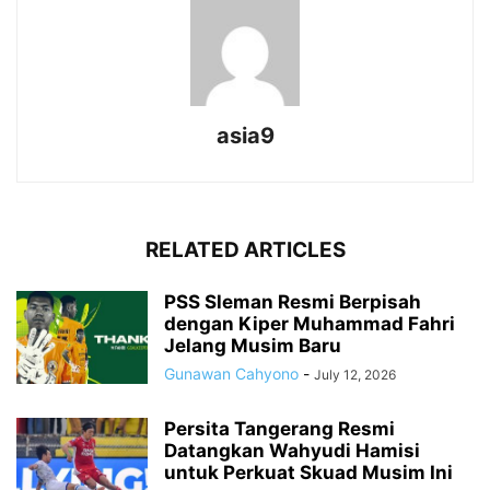
asia9
RELATED ARTICLES
PSS Sleman Resmi Berpisah
dengan Kiper Muhammad Fahri
Jelang Musim Baru
Gunawan Cahyono
-
July 12, 2026
Persita Tangerang Resmi
Datangkan Wahyudi Hamisi
untuk Perkuat Skuad Musim Ini