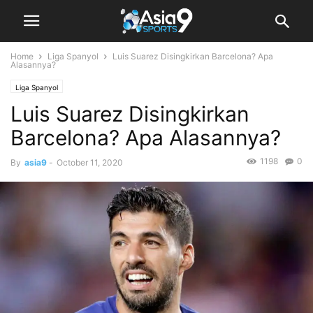
Home
Liga Spanyol
Luis Suarez Disingkirkan Barcelona? Apa
Alasannya?
Liga Spanyol
Luis Suarez Disingkirkan
Barcelona? Apa Alasannya?
1198
0
By
asia9
-
October 11, 2020