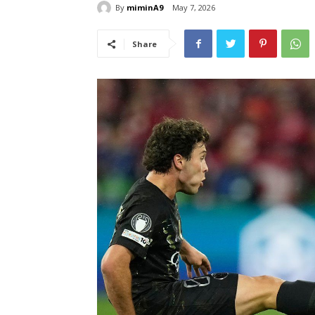
By
miminA9
May 7, 2026
Share