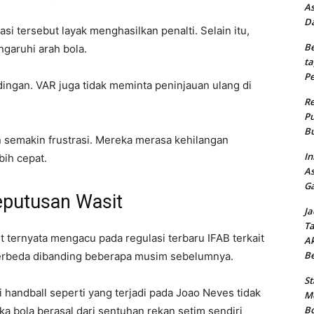
As
Da
si tersebut layak menghasilkan penalti. Selain itu,
Be
garuhi arah bola.
ta
Pe
dingan. VAR juga tidak meminta peninjauan ulang di
Re
Pu
Bu
 semakin frustrasi. Mereka merasa kehilangan
In
ih cepat.
As
Ga
eputusan Wasit
Ja
Ta
it ternyata mengacu pada regulasi terbaru IFAB terkait
Ak
B
erbeda dibanding beberapa musim sebelumnya.
St
 handball seperti yang terjadi pada Joao Neves tidak
Me
Bo
a bola berasal dari sentuhan rekan setim sendiri