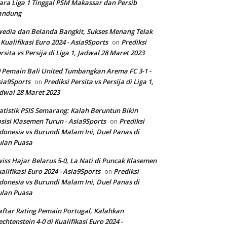
ara Liga 1 Tinggal PSM Makassar dan Persib
andung
edia dan Belanda Bangkit, Sukses Menang Telak
 Kualifikasi Euro 2024 - Asia9Sports
Prediksi
on
rsita vs Persija di Liga 1, Jadwal 28 Maret 2023
 Pemain Bali United Tumbangkan Arema FC 3-1 -
ia9Sports
Prediksi Persita vs Persija di Liga 1,
on
dwal 28 Maret 2023
atistik PSIS Semarang: Kalah Beruntun Bikin
sisi Klasemen Turun - Asia9Sports
Prediksi
on
donesia vs Burundi Malam Ini, Duel Panas di
ulan Puasa
iss Hajar Belarus 5-0, La Nati di Puncak Klasemen
alifikasi Euro 2024 - Asia9Sports
Prediksi
on
donesia vs Burundi Malam Ini, Duel Panas di
ulan Puasa
ftar Rating Pemain Portugal, Kalahkan
echtenstein 4-0 di Kualifikasi Euro 2024 -