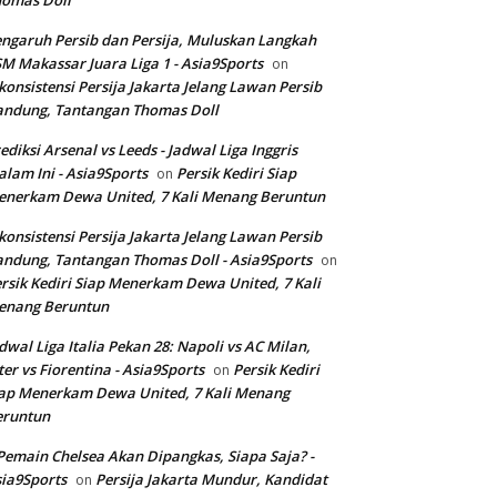
homas Doll
ngaruh Persib dan Persija, Muluskan Langkah
M Makassar Juara Liga 1 - Asia9Sports
on
konsistensi Persija Jakarta Jelang Lawan Persib
andung, Tantangan Thomas Doll
ediksi Arsenal vs Leeds - Jadwal Liga Inggris
lam Ini - Asia9Sports
Persik Kediri Siap
on
nerkam Dewa United, 7 Kali Menang Beruntun
konsistensi Persija Jakarta Jelang Lawan Persib
ndung, Tantangan Thomas Doll - Asia9Sports
on
rsik Kediri Siap Menerkam Dewa United, 7 Kali
enang Beruntun
dwal Liga Italia Pekan 28: Napoli vs AC Milan,
ter vs Fiorentina - Asia9Sports
Persik Kediri
on
ap Menerkam Dewa United, 7 Kali Menang
eruntun
Pemain Chelsea Akan Dipangkas, Siapa Saja? -
ia9Sports
Persija Jakarta Mundur, Kandidat
on