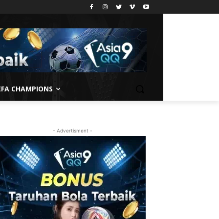
EFA CHAMPIONS
- Advertisment -