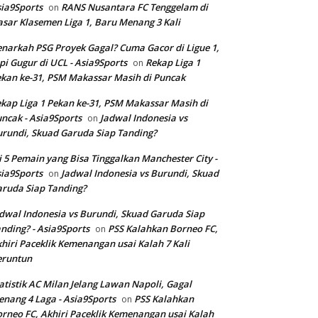
ia9Sports
RANS Nusantara FC Tenggelam di
on
sar Klasemen Liga 1, Baru Menang 3 Kali
narkah PSG Proyek Gagal? Cuma Gacor di Ligue 1,
pi Gugur di UCL - Asia9Sports
Rekap Liga 1
on
kan ke-31, PSM Makassar Masih di Puncak
kap Liga 1 Pekan ke-31, PSM Makassar Masih di
ncak - Asia9Sports
Jadwal Indonesia vs
on
rundi, Skuad Garuda Siap Tanding?
i 5 Pemain yang Bisa Tinggalkan Manchester City -
ia9Sports
Jadwal Indonesia vs Burundi, Skuad
on
ruda Siap Tanding?
dwal Indonesia vs Burundi, Skuad Garuda Siap
nding? - Asia9Sports
PSS Kalahkan Borneo FC,
on
hiri Paceklik Kemenangan usai Kalah 7 Kali
eruntun
atistik AC Milan Jelang Lawan Napoli, Gagal
nang 4 Laga - Asia9Sports
PSS Kalahkan
on
rneo FC, Akhiri Paceklik Kemenangan usai Kalah