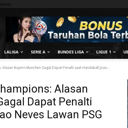
items!
LALIGA
SERIE A
BUNDES LIGA
LIGUE 1
U
: Alasan Bayern Munchen Gagal Dapat Penalti saat Handsball Joao...
Champions: Alasan
agal Dapat Penalti
oao Neves Lawan PSG