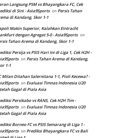
aran Langsung PSM vs Bhayangkara FC, Cek
ediksi di Sini - Asia9Sports
Persis Tahan
on
ema di Kandang, Skor 1-1
poli Makin Superior, Kalahkan Eintracht
ankfurt dengan Agregat 5-0 - Asia9Sports
on
rsis Tahan Arema di Kandang, Skor 1-1
ediksi Persija vs PSIS Hari Ini di Liga 1, Cek H2H -
ia9Sports
Persis Tahan Arema di Kandang,
on
or 1-1
 Milan Ditahan Salernitana 1-1, Pioli Kecewa? -
ia9Sports
Evaluasi Timnas Indonesia U20
on
telah Gagal di Piala Asia
ediksi Persikabo vs RANS, Cek H2H Tim -
ia9Sports
Evaluasi Timnas Indonesia U20
on
telah Gagal di Piala Asia
ediksi Borneo FC vs PSIS Semarang di Liga 1 -
ia9Sports
Prediksi Bhayangkara FC vs Bali
on
ited di Liga 1