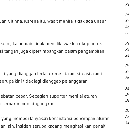
7 
PS
Ke
an Vitinha. Karena itu, wasit menilai tidak ada unsur
As
Lu
Pa
kum jika pemain tidak memiliki waktu cukup untuk
Ka
osisi tangan juga dipertimbangkan dalam pengambilan
Se
Pe
Ka
ti yang dianggap terlalu keras dalam situasi alami
Bu
serupa kini tidak lagi dianggap pelanggaran.
AC
Bi
ebatan besar. Sebagian suporter menilai aturan
Bu
la semakin membingungkan.
Da
As
is yang mempertanyakan konsistensi penerapan aturan
Sk
n lain, insiden serupa kadang menghasilkan penalti.