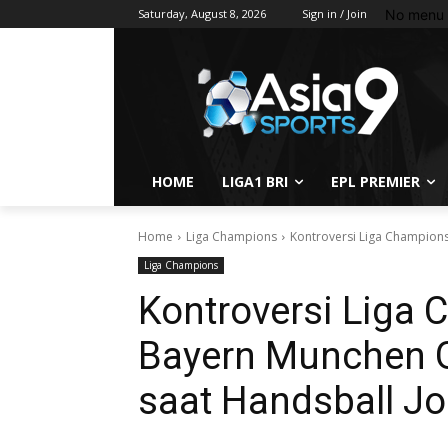
No menu 
Saturday, August 8, 2026
Sign in / Join
HOME
LIGA1 BRI
EPL PREMIER
Home
Liga Champions
Kontroversi Liga Champions
Liga Champions
Kontroversi Liga 
Bayern Munchen G
saat Handsball J