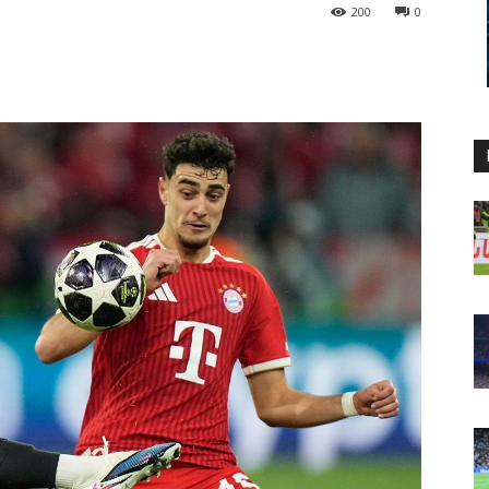
200
0