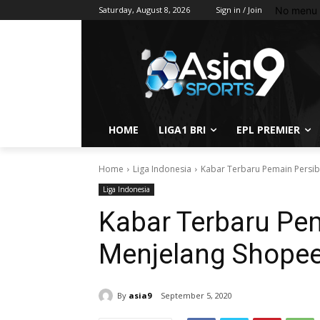
No menu 
Saturday, August 8, 2026
Sign in / Join
HOME
LIGA1 BRI
EPL PREMIER
Home
Liga Indonesia
Kabar Terbaru Pemain Persib
Liga Indonesia
Kabar Terbaru Pe
Menjelang Shopee
By
asia9
September 5, 2020