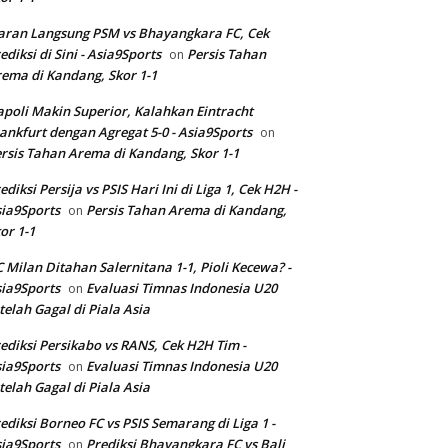
aran Langsung PSM vs Bhayangkara FC, Cek
ediksi di Sini - Asia9Sports
Persis Tahan
on
ema di Kandang, Skor 1-1
poli Makin Superior, Kalahkan Eintracht
ankfurt dengan Agregat 5-0 - Asia9Sports
on
rsis Tahan Arema di Kandang, Skor 1-1
ediksi Persija vs PSIS Hari Ini di Liga 1, Cek H2H -
ia9Sports
Persis Tahan Arema di Kandang,
on
or 1-1
 Milan Ditahan Salernitana 1-1, Pioli Kecewa? -
ia9Sports
Evaluasi Timnas Indonesia U20
on
telah Gagal di Piala Asia
ediksi Persikabo vs RANS, Cek H2H Tim -
ia9Sports
Evaluasi Timnas Indonesia U20
on
telah Gagal di Piala Asia
ediksi Borneo FC vs PSIS Semarang di Liga 1 -
ia9Sports
Prediksi Bhayangkara FC vs Bali
on