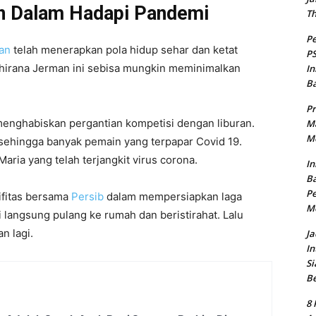
n Dalam Hadapi Pandemi
T
Pe
an
telah menerapkan pola hidup sehar dan ketat
PS
hirana Jerman ini sebisa mungkin meminimalkan
In
B
Pr
 menghabiskan pergantian kompetisi dengan liburan.
Ma
Me
sehingga banyak pemain yang terpapar Covid 19.
ria yang telah terjangkit virus corona.
In
Ba
Pe
ifitas bersama
Persib
dalam mempersiapkan laga
M
ni langsung pulang ke rumah dan beristirahat. Lalu
n lagi.
Ja
In
Si
B
8 