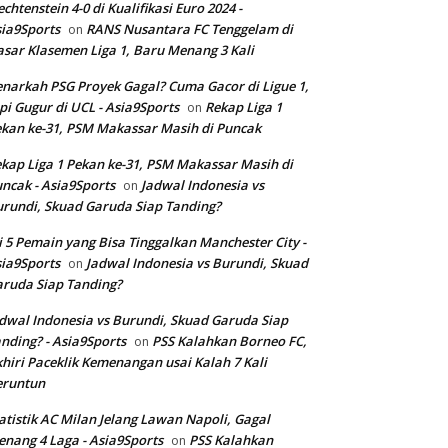
echtenstein 4-0 di Kualifikasi Euro 2024 -
ia9Sports
RANS Nusantara FC Tenggelam di
on
sar Klasemen Liga 1, Baru Menang 3 Kali
narkah PSG Proyek Gagal? Cuma Gacor di Ligue 1,
pi Gugur di UCL - Asia9Sports
Rekap Liga 1
on
kan ke-31, PSM Makassar Masih di Puncak
kap Liga 1 Pekan ke-31, PSM Makassar Masih di
ncak - Asia9Sports
Jadwal Indonesia vs
on
rundi, Skuad Garuda Siap Tanding?
i 5 Pemain yang Bisa Tinggalkan Manchester City -
ia9Sports
Jadwal Indonesia vs Burundi, Skuad
on
ruda Siap Tanding?
dwal Indonesia vs Burundi, Skuad Garuda Siap
nding? - Asia9Sports
PSS Kalahkan Borneo FC,
on
hiri Paceklik Kemenangan usai Kalah 7 Kali
eruntun
atistik AC Milan Jelang Lawan Napoli, Gagal
nang 4 Laga - Asia9Sports
PSS Kalahkan
on