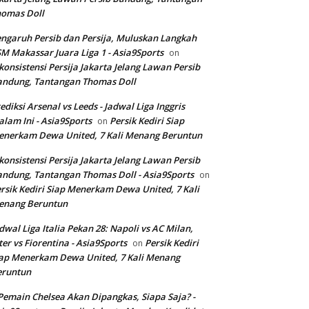
homas Doll
ngaruh Persib dan Persija, Muluskan Langkah
M Makassar Juara Liga 1 - Asia9Sports
on
konsistensi Persija Jakarta Jelang Lawan Persib
andung, Tantangan Thomas Doll
ediksi Arsenal vs Leeds - Jadwal Liga Inggris
lam Ini - Asia9Sports
Persik Kediri Siap
on
nerkam Dewa United, 7 Kali Menang Beruntun
konsistensi Persija Jakarta Jelang Lawan Persib
ndung, Tantangan Thomas Doll - Asia9Sports
on
rsik Kediri Siap Menerkam Dewa United, 7 Kali
enang Beruntun
dwal Liga Italia Pekan 28: Napoli vs AC Milan,
ter vs Fiorentina - Asia9Sports
Persik Kediri
on
ap Menerkam Dewa United, 7 Kali Menang
eruntun
Pemain Chelsea Akan Dipangkas, Siapa Saja? -