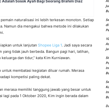
As
c Adalah Sosok Ayah Bagi Seorang Brahim Diaz
Ju
B
 pemain naturalisasi ini lebih terkesan monoton. Setiap
Sw
di
ama. Namun dia mengakui bahwa metode ini dilakukan
Pe
ni.
10
As
siapkan untuk lanjutan
Shopee Liga 1
. Jadi saya secara
Ja
 yang tidak jauh berbeda. Bangun pagi hari, latihan,
 keluarga dan tidur,” kata Kim Kurniawan.
St
Po
In
n untuk membatasi kegiatan diluar rumah. Merasa
B
adapi kompetisi paling dekat.
Sw
Ku
an merasa memiliki tanggung jawab yang besar untuk
In
ai lagi pada 1 Oktober 2020, Kim ingin berada dalam
B
Da