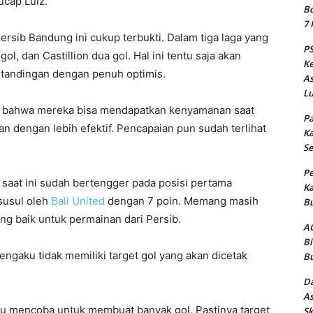
ucap Luiz.
Bo
7 
ersib Bandung ini cukup terbukti. Dalam tiga laga yang
PS
l, dan Castillion dua gol. Hal ini tentu saja akan
Ke
rtandingan dengan penuh optimis.
As
Lu
n bahwa mereka bisa mendapatkan kenyamanan saat
Pa
n dengan lebih efektif. Pencapaian pun sudah terlihat
Ka
Se
Pe
b saat ini sudah bertengger pada posisi pertama
Ka
susul oleh
Bali United
dengan 7 poin. Memang masih
Bu
ang baik untuk permainan dari Persib.
AC
Bi
ngaku tidak memiliki target gol yang akan dicetak
Bu
Da
As
lalu mencoba untuk membuat banyak gol. Pastinya target
Sk