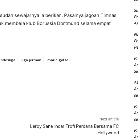
Si
sudah sewajarnya ia berikan. Pasalnya jagoan Timnas
Pr
Ar
tuk membela klub Borussia Dortmund selama empat
Na
Fr
Pe
Pr
undesliga
liga jerman
mario gotze
As
Sk
AC
As
se
Pr
As
se
Next article
Leroy Sane Incar Trofi Perdana Bersama FC
Pr
Hollywood
As