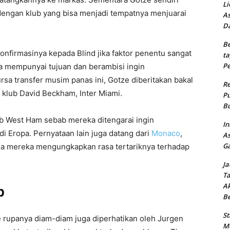
Li
 dengan klub yang bisa menjadi tempatnya menjuarai
As
Da
Be
nfirmasinya kepada Blind jika faktor penentu sangat
ta
Pe
uga mempunyai tujuan dan berambisi ingin
 transfer musim panas ini, Gotze diberitakan bakal
Re
klub David Beckham, Inter Miami.
Pu
Bu
ub West Ham sebab mereka ditengarai ingin
In
 Eropa. Pernyataan lain juga datang dari
Monaco
,
As
Ga
 saja mereka mengungkapkan rasa tertariknya terhadap
Ja
Ta
Ak
p
B
St
 rupanya diam-diam juga diperhatikan oleh Jurgen
Me