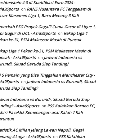
echtenstein 4-0 di Kualifikasi Euro 2024 -
ia9Sports
RANS Nusantara FC Tenggelam di
on
sar Klasemen Liga 1, Baru Menang 3 Kali
narkah PSG Proyek Gagal? Cuma Gacor di Ligue 1,
pi Gugur di UCL - Asia9Sports
Rekap Liga 1
on
kan ke-31, PSM Makassar Masih di Puncak
kap Liga 1 Pekan ke-31, PSM Makassar Masih di
ncak - Asia9Sports
Jadwal Indonesia vs
on
rundi, Skuad Garuda Siap Tanding?
i 5 Pemain yang Bisa Tinggalkan Manchester City -
ia9Sports
Jadwal Indonesia vs Burundi, Skuad
on
ruda Siap Tanding?
dwal Indonesia vs Burundi, Skuad Garuda Siap
nding? - Asia9Sports
PSS Kalahkan Borneo FC,
on
hiri Paceklik Kemenangan usai Kalah 7 Kali
eruntun
atistik AC Milan Jelang Lawan Napoli, Gagal
nang 4 Laga - Asia9Sports
PSS Kalahkan
on