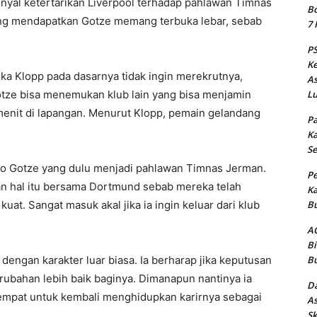
sinyal ketertarikan Liverpool terhadap pahlawan Timnas
Bo
ang mendapatkan Gotze memang terbuka lebar, sebab
7 
PS
Ke
jika Klopp pada dasarnya tidak ingin merekrutnya,
As
Lu
tze bisa menemukan klub lain yang bisa menjamin
menit di lapangan. Menurut Klopp, pemain gelandang
Pa
Ka
Se
io Gotze yang dulu menjadi pahlawan Timnas Jerman.
Pe
kan hal itu bersama Dortmund sebab mereka telah
Ka
Bu
uat. Sangat masuk akal jika ia ingin keluar dari klub
AC
Bi
Bu
engan karakter luar biasa. Ia berharap jika keputusan
ubahan lebih baik baginya. Dimanapun nantinya ia
Da
tempat untuk kembali menghidupkan karirnya sebagai
As
Sk