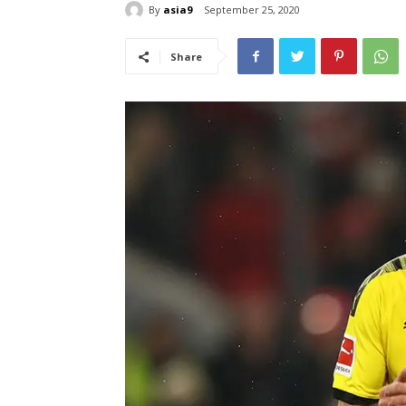
By
asia9
September 25, 2020
Share