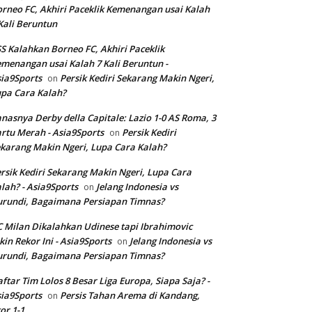
rneo FC, Akhiri Paceklik Kemenangan usai Kalah
Kali Beruntun
S Kalahkan Borneo FC, Akhiri Paceklik
menangan usai Kalah 7 Kali Beruntun -
ia9Sports
Persik Kediri Sekarang Makin Ngeri,
on
pa Cara Kalah?
nasnya Derby della Capitale: Lazio 1-0 AS Roma, 3
rtu Merah - Asia9Sports
Persik Kediri
on
karang Makin Ngeri, Lupa Cara Kalah?
rsik Kediri Sekarang Makin Ngeri, Lupa Cara
lah? - Asia9Sports
Jelang Indonesia vs
on
rundi, Bagaimana Persiapan Timnas?
 Milan Dikalahkan Udinese tapi Ibrahimovic
kin Rekor Ini - Asia9Sports
Jelang Indonesia vs
on
rundi, Bagaimana Persiapan Timnas?
ftar Tim Lolos 8 Besar Liga Europa, Siapa Saja? -
ia9Sports
Persis Tahan Arema di Kandang,
on
or 1-1