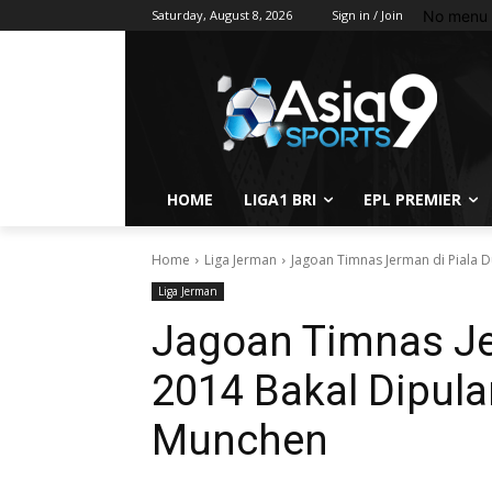
No menu 
Saturday, August 8, 2026
Sign in / Join
HOME
LIGA1 BRI
EPL PREMIER
Home
Liga Jerman
Jagoan Timnas Jerman di Piala 
Liga Jerman
Jagoan Timnas Je
2014 Bakal Dipul
Munchen