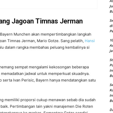
As
Ju
B
lang Jagoan Timnas Jerman
Sw
di
Pe
k Bayern Munchen akan mempertimbangkan langkah
10
an Timnas Jerman, Mario Gotze. Sang pelatih,
Hansi
As
alu dalam rangka membahas peluang kembalinya si
Ja
St
Po
n memang sempat mengalami kekosongan beberapa
In
ngin memadatkan jadwal untuk memperkuat skuadnya.
B
o serta Ivan Perisic, Bayern hanya mendatangkan satu
Sw
Ku
In
ng memiliki proporsi cukup menawan sebab dia sudah
B
baik. Pertimbangan lain yakni manajemen Die Roten
Da
datangkannya ke markas. Sementara Gotze sendiri