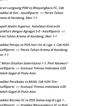
aran Langsung PSM vs Bhayangkara FC, Cek
ediksi di Sini - Asia9Sports
Persis Tahan
on
ema di Kandang, Skor 1-1
poli Makin Superior, Kalahkan Eintracht
ankfurt dengan Agregat 5-0 - Asia9Sports
on
rsis Tahan Arema di Kandang, Skor 1-1
ediksi Persija vs PSIS Hari Ini di Liga 1, Cek H2H -
ia9Sports
Persis Tahan Arema di Kandang,
on
or 1-1
 Milan Ditahan Salernitana 1-1, Pioli Kecewa? -
ia9Sports
Evaluasi Timnas Indonesia U20
on
telah Gagal di Piala Asia
ediksi Persikabo vs RANS, Cek H2H Tim -
ia9Sports
Evaluasi Timnas Indonesia U20
on
telah Gagal di Piala Asia
ediksi Borneo FC vs PSIS Semarang di Liga 1 -
ia9Sports
Prediksi Bhayangkara FC vs Bali
on