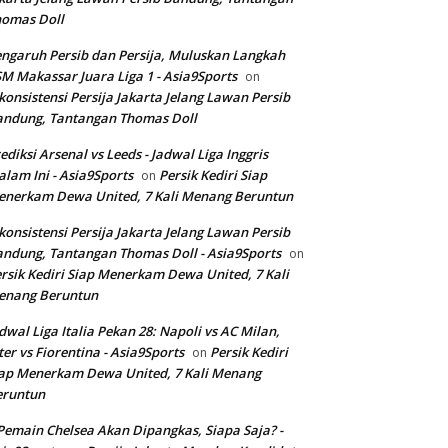
homas Doll
ngaruh Persib dan Persija, Muluskan Langkah
M Makassar Juara Liga 1 - Asia9Sports
on
konsistensi Persija Jakarta Jelang Lawan Persib
andung, Tantangan Thomas Doll
ediksi Arsenal vs Leeds - Jadwal Liga Inggris
lam Ini - Asia9Sports
Persik Kediri Siap
on
nerkam Dewa United, 7 Kali Menang Beruntun
konsistensi Persija Jakarta Jelang Lawan Persib
ndung, Tantangan Thomas Doll - Asia9Sports
on
rsik Kediri Siap Menerkam Dewa United, 7 Kali
enang Beruntun
dwal Liga Italia Pekan 28: Napoli vs AC Milan,
ter vs Fiorentina - Asia9Sports
Persik Kediri
on
ap Menerkam Dewa United, 7 Kali Menang
eruntun
Pemain Chelsea Akan Dipangkas, Siapa Saja? -