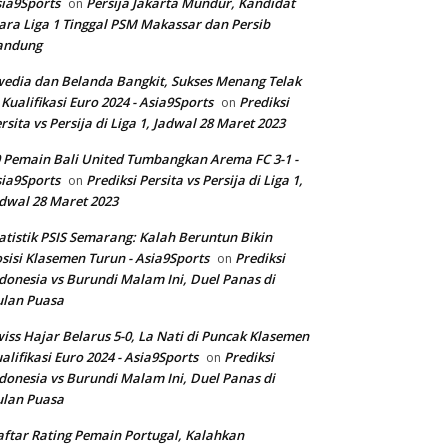
ia9Sports
Persija Jakarta Mundur, Kandidat
on
ara Liga 1 Tinggal PSM Makassar dan Persib
andung
edia dan Belanda Bangkit, Sukses Menang Telak
 Kualifikasi Euro 2024 - Asia9Sports
Prediksi
on
rsita vs Persija di Liga 1, Jadwal 28 Maret 2023
 Pemain Bali United Tumbangkan Arema FC 3-1 -
ia9Sports
Prediksi Persita vs Persija di Liga 1,
on
dwal 28 Maret 2023
atistik PSIS Semarang: Kalah Beruntun Bikin
sisi Klasemen Turun - Asia9Sports
Prediksi
on
donesia vs Burundi Malam Ini, Duel Panas di
ulan Puasa
iss Hajar Belarus 5-0, La Nati di Puncak Klasemen
alifikasi Euro 2024 - Asia9Sports
Prediksi
on
donesia vs Burundi Malam Ini, Duel Panas di
ulan Puasa
ftar Rating Pemain Portugal, Kalahkan