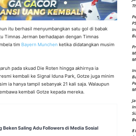
T
Pe
PS
hun itu berhasil menyumbangkan satu gol di babak
In
B
t itu Timnas Jerman berhadapan dengan Timnas
embela tim
Bayern Munchen
ketika didatangkan musim
Pr
Ma
Me
ruh pada skuad Die Roten hingga akhirnya ia
In
resmi kembali ke Signal Iduna Park, Gotze juga minim
Ba
Pe
m ia hanya tampil sebanyak 21 kali saja. Walaupun
M
 membawa kembali Gotze kepada mereka.
Ja
In
Si
B
g Beken Saling Adu Followers di Media Sosial
8 