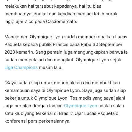
melakukan hal tersebut kepadanya, hal itu bisa
membuatnya jengkel dan keadaan menjadi lebih buruk
lagi,” ujar Zico pada Calciomercato.
Manajemen Olympique Lyon sudah memperkenalkan Lucas
Paqueta kepada publik Prancis pada Rabu 30 September
2020 kemarin. Sang pemain juga mengungkapkan bahwa ia
sudah mempelajari dan mengikuti Olympique Lyon sejak
Liga Champions
musim lalu.
“Saya sudah siap untuk menunjukkan dan membuktikan
kemampuan saya di Olympique Lyon. Saya juga sudah siap
bekerja untuk Olympique Lyon. Tes medis yang saya jalani
juga berjalan dengan lancar.
Olympique Lyon
adalah salah
satu klub yang terkenal di Brasil.” Ujar Lucas Psqueta di
konferensi pers perkenalannya.