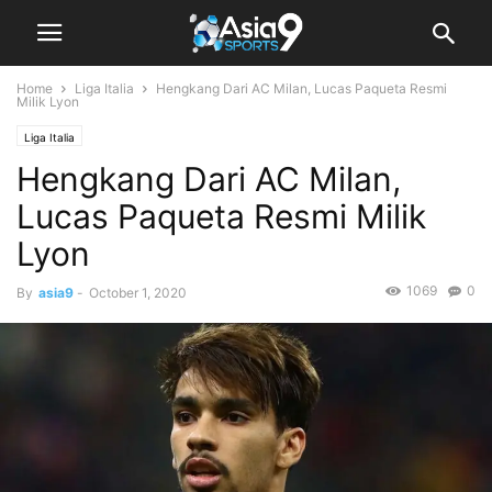
Home
Liga Italia
Hengkang Dari AC Milan, Lucas Paqueta Resmi
Milik Lyon
Liga Italia
Hengkang Dari AC Milan,
Lucas Paqueta Resmi Milik
Lyon
1069
0
By
asia9
-
October 1, 2020