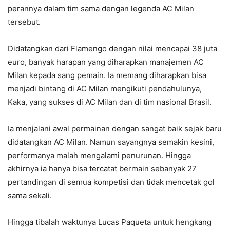
perannya dalam tim sama dengan legenda AC Milan
tersebut.
Didatangkan dari Flamengo dengan nilai mencapai 38 juta
euro, banyak harapan yang diharapkan manajemen AC
Milan kepada sang pemain. Ia memang diharapkan bisa
menjadi bintang di AC Milan mengikuti pendahulunya,
Kaka, yang sukses di AC Milan dan di tim nasional Brasil.
Ia menjalani awal permainan dengan sangat baik sejak baru
didatangkan AC Milan. Namun sayangnya semakin kesini,
performanya malah mengalami penurunan. Hingga
akhirnya ia hanya bisa tercatat bermain sebanyak 27
pertandingan di semua kompetisi dan tidak mencetak gol
sama sekali.
Hingga tibalah waktunya Lucas Paqueta untuk hengkang