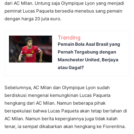
dari AC Milan. Untung saja Olympique Lyon yang menjadi
peminat Lucas Paqueta bersedia menebus sang pemain
dengan harga 20 juta euro.
Trending
Pemain Bola Asal Brasil yang
Pernah Tergabung dengan
Manchester United, Berjaya
atau Gagal?
Sebelumnya, AC Milan dan Olympique Lyon sudah
berdiskusi mengenai kemungkinan Lucas Paqueta
hengkang dari AC Milan. Namun beberapa pihak
berspekulasi bahwa Lucas Paqueta akan tetap bertahan di
AC Milan. Namun berita kepergiannya juga tidak kalah
tenar, ia sempat dikabarkan akan hengkang ke Fiorentina.