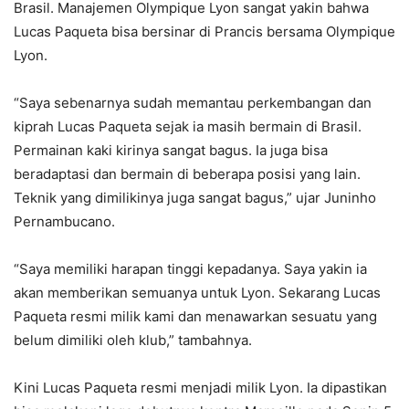
Brasil. Manajemen Olympique Lyon sangat yakin bahwa
Lucas Paqueta bisa bersinar di Prancis bersama Olympique
Lyon.
“Saya sebenarnya sudah memantau perkembangan dan
kiprah Lucas Paqueta sejak ia masih bermain di Brasil.
Permainan kaki kirinya sangat bagus. Ia juga bisa
beradaptasi dan bermain di beberapa posisi yang lain.
Teknik yang dimilikinya juga sangat bagus,” ujar Juninho
Pernambucano.
“Saya memiliki harapan tinggi kepadanya. Saya yakin ia
akan memberikan semuanya untuk Lyon. Sekarang Lucas
Paqueta resmi milik kami dan menawarkan sesuatu yang
belum dimiliki oleh klub,” tambahnya.
Kini Lucas Paqueta resmi menjadi milik Lyon. Ia dipastikan