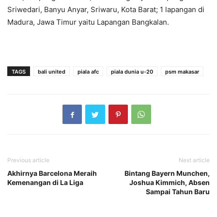
Sriwedari, Banyu Anyar, Sriwaru, Kota Barat; 1 lapangan di
Madura, Jawa Timur yaitu Lapangan Bangkalan.
TAGS
bali united
piala afc
piala dunia u-20
psm makasar
Previous article
Next article
Akhirnya Barcelona Meraih
Bintang Bayern Munchen,
Kemenangan di La Liga
Joshua Kimmich, Absen
Sampai Tahun Baru