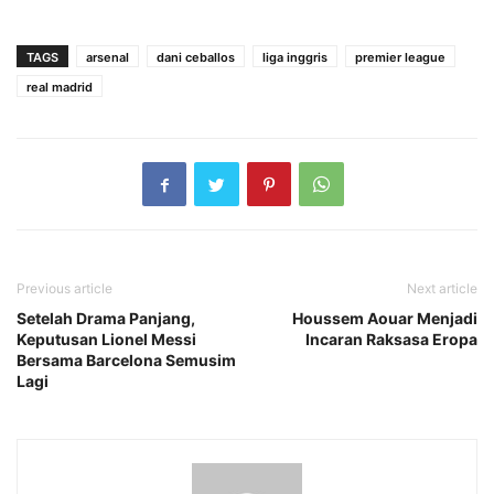
TAGS
arsenal
dani ceballos
liga inggris
premier league
real madrid
Previous article
Next article
Setelah Drama Panjang,
Houssem Aouar Menjadi
Keputusan Lionel Messi
Incaran Raksasa Eropa
Bersama Barcelona Semusim
Lagi