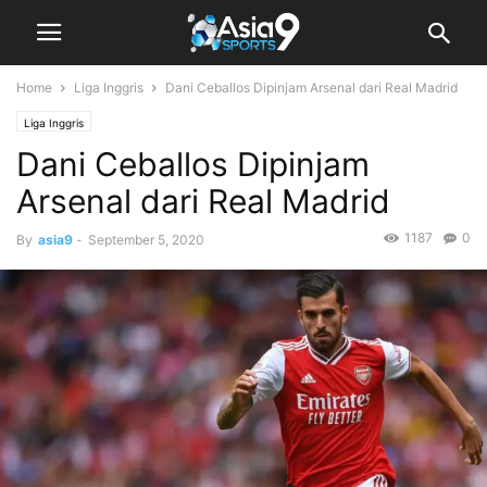
Home
Liga Inggris
Dani Ceballos Dipinjam Arsenal dari Real Madrid
Liga Inggris
Dani Ceballos Dipinjam
Arsenal dari Real Madrid
1187
0
By
asia9
-
September 5, 2020