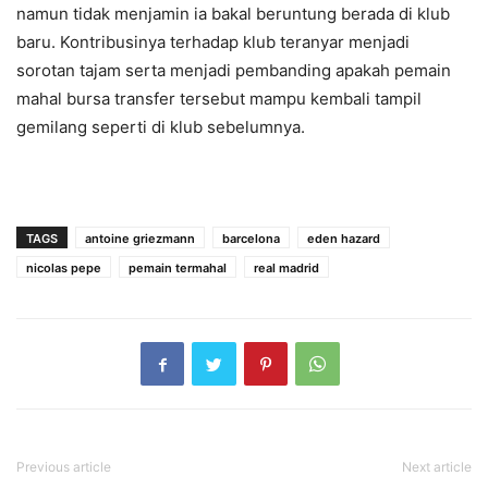
namun tidak menjamin ia bakal beruntung berada di klub
baru. Kontribusinya terhadap klub teranyar menjadi
sorotan tajam serta menjadi pembanding apakah pemain
mahal bursa transfer tersebut mampu kembali tampil
gemilang seperti di klub sebelumnya.
TAGS
antoine griezmann
barcelona
eden hazard
nicolas pepe
pemain termahal
real madrid
Previous article
Next article