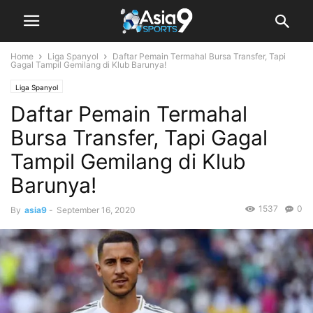
Home
Liga Spanyol
Daftar Pemain Termahal Bursa Transfer, Tapi
Gagal Tampil Gemilang di Klub Barunya!
Liga Spanyol
Daftar Pemain Termahal
Bursa Transfer, Tapi Gagal
Tampil Gemilang di Klub
Barunya!
1537
0
By
asia9
-
September 16, 2020