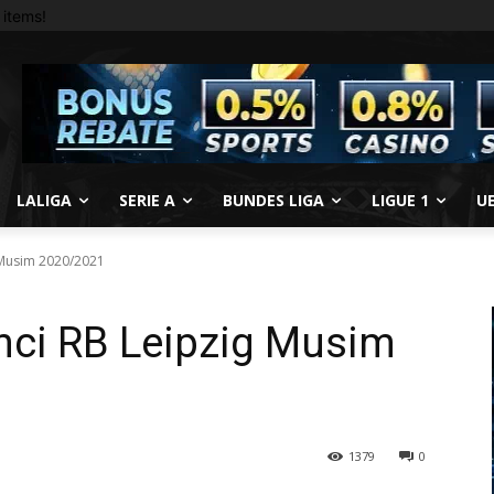
items!
LALIGA
SERIE A
BUNDES LIGA
LIGUE 1
U
 Musim 2020/2021
nci RB Leipzig Musim
1379
0