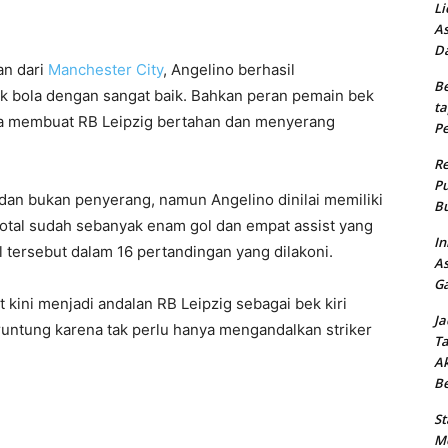
Li
As
Da
an dari
Manchester City
, Angelino berhasil
Be
bola dengan sangat baik. Bahkan peran pemain bek
ta
 bisa membuat RB Leipzig bertahan dan menyerang
Pe
Re
Pu
dan bukan penyerang, namun Angelino dinilai memiliki
Bu
Total sudah sebanyak enam gol dan empat assist yang
In
 tersebut dalam 16 pertandingan yang dilakoni.
As
Ga
 kini menjadi andalan RB Leipzig sebagai bek kiri
Ja
untung karena tak perlu hanya mengandalkan striker
Ta
Ak
B
St
Me