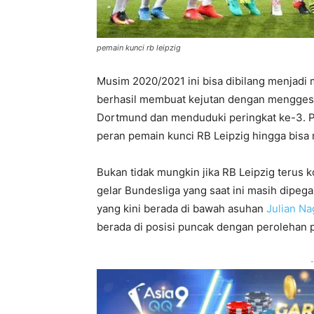
pemain kunci rb leipzig
Musim 2020/2021 ini bisa dibilang menjad
berhasil membuat kejutan dengan menggeser
Dortmund dan menduduki peringkat ke-3. Pe
peran pemain kunci RB Leipzig hingga bisa
Bukan tidak mungkin jika RB Leipzig terus
gelar Bundesliga yang saat ini masih dipeg
yang kini berada di bawah asuhan
Julian N
berada di posisi puncak dengan perolehan p
-