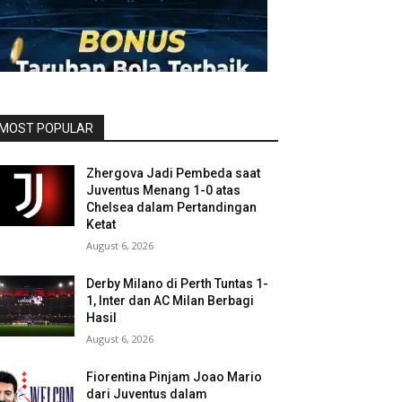
MOST POPULAR
Zhergova Jadi Pembeda saat
Juventus Menang 1-0 atas
Chelsea dalam Pertandingan
Ketat
August 6, 2026
Derby Milano di Perth Tuntas 1-
1, Inter dan AC Milan Berbagi
Hasil
August 6, 2026
Fiorentina Pinjam Joao Mario
dari Juventus dalam