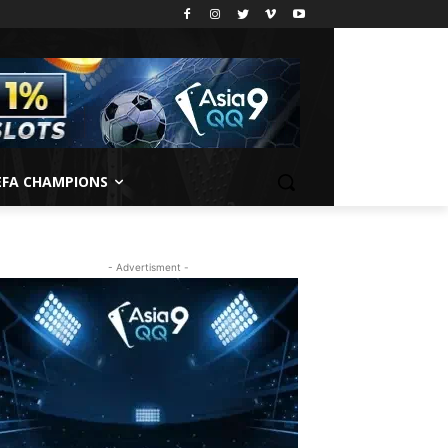
EFA CHAMPIONS
- Advertisment -