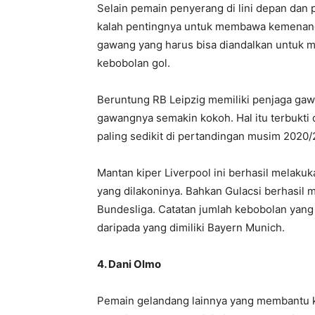
Selain pemain penyerang di lini depan dan pe
kalah pentingnya untuk membawa kemenangan
gawang yang harus bisa diandalkan untuk 
kebobolan gol.
Beruntung RB Leipzig memiliki penjaga gaw
gawangnya semakin kokoh. Hal itu terbukti 
paling sedikit di pertandingan musim 2020/2
Mantan kiper Liverpool ini berhasil melakuk
yang dilakoninya. Bahkan Gulacsi berhasil m
Bundesliga. Catatan jumlah kebobolan yang ha
daripada yang dimiliki Bayern Munich.
4. Dani Olmo
Pemain gelandang lainnya yang membantu ke