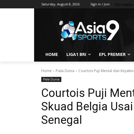
No menu 
Saturday, August 8, 2026
Sign in / Join
HOME
LIGA1 BRI
EPL PREMIER
Home
Piala Dunia
Courtois Puji Mental dan Keyaki
Piala Dunia
Courtois Puji Men
Skuad Belgia Usa
Senegal