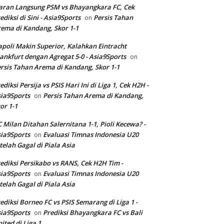
aran Langsung PSM vs Bhayangkara FC, Cek
ediksi di Sini - Asia9Sports
Persis Tahan
on
ema di Kandang, Skor 1-1
poli Makin Superior, Kalahkan Eintracht
ankfurt dengan Agregat 5-0 - Asia9Sports
on
rsis Tahan Arema di Kandang, Skor 1-1
ediksi Persija vs PSIS Hari Ini di Liga 1, Cek H2H -
ia9Sports
Persis Tahan Arema di Kandang,
on
or 1-1
 Milan Ditahan Salernitana 1-1, Pioli Kecewa? -
ia9Sports
Evaluasi Timnas Indonesia U20
on
telah Gagal di Piala Asia
ediksi Persikabo vs RANS, Cek H2H Tim -
ia9Sports
Evaluasi Timnas Indonesia U20
on
telah Gagal di Piala Asia
ediksi Borneo FC vs PSIS Semarang di Liga 1 -
ia9Sports
Prediksi Bhayangkara FC vs Bali
on
ited di Liga 1