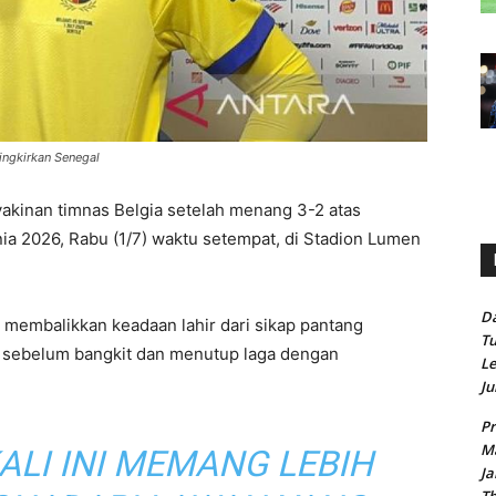
ingkirkan Senegal
yakinan timnas Belgia setelah menang 3-2 atas
ia 2026, Rabu (1/7) waktu setempat, di Stadion Lumen
Da
a membalikkan keadaan lahir dari sikap pantang
Tu
l sebelum bangkit dan menutup laga dengan
Le
Ju
Pr
Ma
KALI INI MEMANG LEBIH
Ja