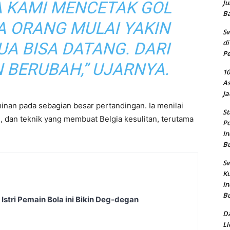
Ju
A KAMI MENCETAK GOL
B
A ORANG MULAI YAKIN
Sw
di
A BISA DATANG. DARI
Pe
 BERUBAH,” UJARNYA.
10
As
Ja
inan pada sebagian besar pertandingan. Ia menilai
St
n, dan teknik yang membuat Belgia kesulitan, terutama
Po
In
B
Sw
Ku
In
B
Istri Pemain Bola ini Bikin Deg-degan
Da
Li