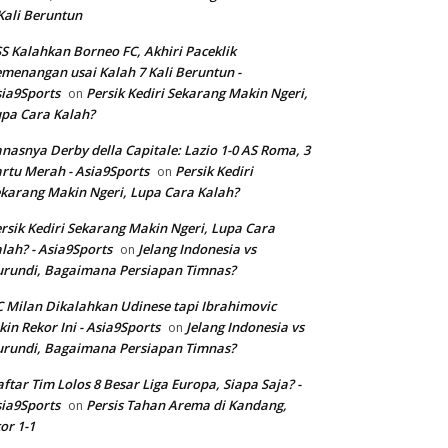
Kali Beruntun
S Kalahkan Borneo FC, Akhiri Paceklik
menangan usai Kalah 7 Kali Beruntun -
ia9Sports
Persik Kediri Sekarang Makin Ngeri,
on
pa Cara Kalah?
nasnya Derby della Capitale: Lazio 1-0 AS Roma, 3
rtu Merah - Asia9Sports
Persik Kediri
on
karang Makin Ngeri, Lupa Cara Kalah?
rsik Kediri Sekarang Makin Ngeri, Lupa Cara
lah? - Asia9Sports
Jelang Indonesia vs
on
rundi, Bagaimana Persiapan Timnas?
 Milan Dikalahkan Udinese tapi Ibrahimovic
kin Rekor Ini - Asia9Sports
Jelang Indonesia vs
on
rundi, Bagaimana Persiapan Timnas?
ftar Tim Lolos 8 Besar Liga Europa, Siapa Saja? -
ia9Sports
Persis Tahan Arema di Kandang,
on
or 1-1