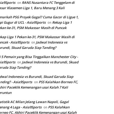
ia9Sports
RANS Nusantara FC Tenggelam di
on
sar Klasemen Liga 1, Baru Menang 3 Kali
narkah PSG Proyek Gagal? Cuma Gacor di Ligue 1,
pi Gugur di UCL - Asia9Sports
Rekap Liga 1
on
kan ke-31, PSM Makassar Masih di Puncak
kap Liga 1 Pekan ke-31, PSM Makassar Masih di
ncak - Asia9Sports
Jadwal Indonesia vs
on
rundi, Skuad Garuda Siap Tanding?
i 5 Pemain yang Bisa Tinggalkan Manchester City -
ia9Sports
Jadwal Indonesia vs Burundi, Skuad
on
ruda Siap Tanding?
dwal Indonesia vs Burundi, Skuad Garuda Siap
nding? - Asia9Sports
PSS Kalahkan Borneo FC,
on
hiri Paceklik Kemenangan usai Kalah 7 Kali
eruntun
atistik AC Milan Jelang Lawan Napoli, Gagal
nang 4 Laga - Asia9Sports
PSS Kalahkan
on
rneo FC, Akhiri Paceklik Kemenangan usai Kalah