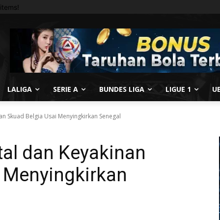
items!
LALIGA
SERIE A
BUNDES LIGA
LIGUE 1
U
nan Skuad Belgia Usai Menyingkirkan Senegal
tal dan Keyakinan
i Menyingkirkan