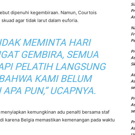
Si
Pr
isebut dipenuhi kegembiraan. Namun, Courtois
Ar
kuad agar tidak larut dalam euforia.
Na
Fr
TIDAK MEMINTA HARI
Pe
Pr
NGAT GEMBIRA, SEMUA
As
API PELATIH LANGSUNG
Sk
AC
BAHWA KAMI BELUM
As
se
APA PUN,” UCAPNYA.
Pr
As
se
h menyiapkan kemungkinan adu penalti bersama staf
erjadi karena Belgia memastikan kemenangan pada waktu
Pr
As
Un