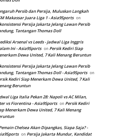
homas Doll
ngaruh Persib dan Persija, Muluskan Langkah
M Makassar Juara Liga 1 - Asia9Sports
on
konsistensi Persija Jakarta Jelang Lawan Persib
andung, Tantangan Thomas Doll
ediksi Arsenal vs Leeds - Jadwal Liga Inggris
lam Ini - Asia9Sports
Persik Kediri Siap
on
nerkam Dewa United, 7 Kali Menang Beruntun
konsistensi Persija Jakarta Jelang Lawan Persib
ndung, Tantangan Thomas Doll - Asia9Sports
on
rsik Kediri Siap Menerkam Dewa United, 7 Kali
enang Beruntun
dwal Liga Italia Pekan 28: Napoli vs AC Milan,
ter vs Fiorentina - Asia9Sports
Persik Kediri
on
ap Menerkam Dewa United, 7 Kali Menang
eruntun
Pemain Chelsea Akan Dipangkas, Siapa Saja? -
ia9Sports
Persija Jakarta Mundur, Kandidat
on