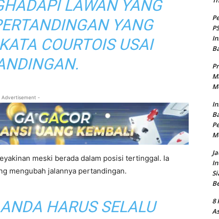
T
NGHADAPI LAWAN YANG
Pe
 PERTANDINGAN YANG
PS
In
 KATA COURTOIS USAI
B
ANDINGAN.
Pr
Ma
Me
 Advertisement -
In
Ba
Pe
M
Ja
eyakinan meski berada dalam posisi tertinggal. Ia
In
yang mengubah jalannya pertandingan.
Si
B
8 
A ANDA HARUS SELALU
As