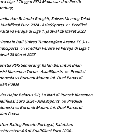
ara Liga 1 Tinggal PSM Makassar dan Persib
andung
edia dan Belanda Bangkit, Sukses Menang Telak
 Kualifikasi Euro 2024 - Asia9Sports
Prediksi
on
rsita vs Persija di Liga 1, Jadwal 28 Maret 2023
 Pemain Bali United Tumbangkan Arema FC 3-1 -
ia9Sports
Prediksi Persita vs Persija di Liga 1,
on
dwal 28 Maret 2023
atistik PSIS Semarang: Kalah Beruntun Bikin
sisi Klasemen Turun - Asia9Sports
Prediksi
on
donesia vs Burundi Malam Ini, Duel Panas di
ulan Puasa
iss Hajar Belarus 5-0, La Nati di Puncak Klasemen
alifikasi Euro 2024 - Asia9Sports
Prediksi
on
donesia vs Burundi Malam Ini, Duel Panas di
ulan Puasa
ftar Rating Pemain Portugal, Kalahkan
echtenstein 4-0 di Kualifikasi Euro 2024 -