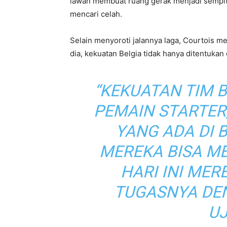
lawan membuat ruang gerak menjadi sempit
mencari celah.
Selain menyoroti jalannya laga, Courtois 
dia, kekuatan Belgia tidak hanya ditentukan 
“KEKUATAN TIM 
PEMAIN STARTER
YANG ADA DI
MEREKA BISA M
HARI INI ME
TUGASNYA DEN
U