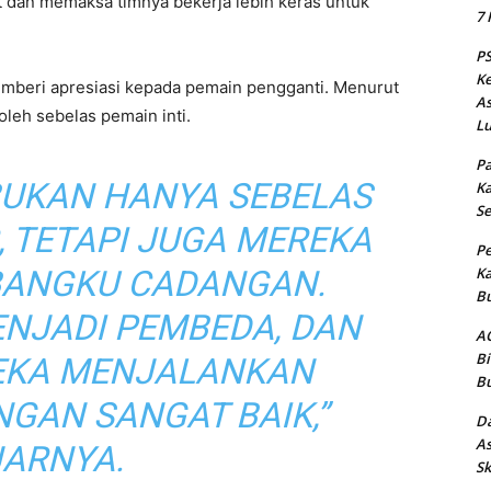
 dan memaksa timnya bekerja lebih keras untuk
7 
PS
Ke
memberi apresiasi kepada pemain pengganti. Menurut
As
oleh sebelas pemain inti.
Lu
Pa
BUKAN HANYA SEBELAS
Ka
Se
, TETAPI JUGA MEREKA
Pe
 BANGKU CADANGAN.
Ka
Bu
ENJADI PEMBEDA, DAN
AC
Bi
REKA MENJALANKAN
Bu
GAN SANGAT BAIK,”
Da
As
JARNYA.
Sk