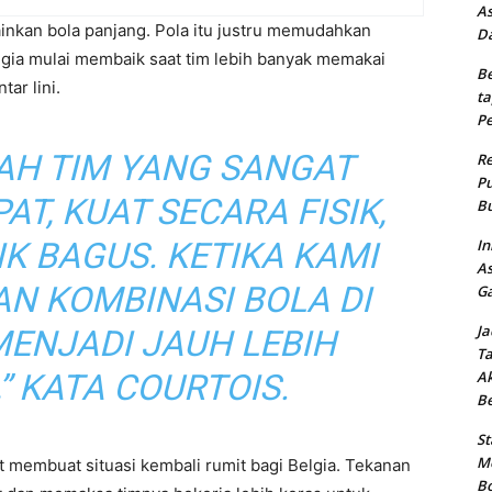
As
ainkan bola panjang. Pola itu justru memudahkan
Da
ia mulai membaik saat tim lebih banyak memakai
Be
ar lini.
ta
Pe
AH TIM YANG SANGAT
Re
Pu
AT, KUAT SECARA FISIK,
Bu
K BAGUS. KETIKA KAMI
In
As
N KOMBINASI BOLA DI
Ga
Ja
MENJADI JAUH LEBIH
Ta
” KATA COURTOIS.
Ak
B
St
Me
membuat situasi kembali rumit bagi Belgia. Tekanan
Bo