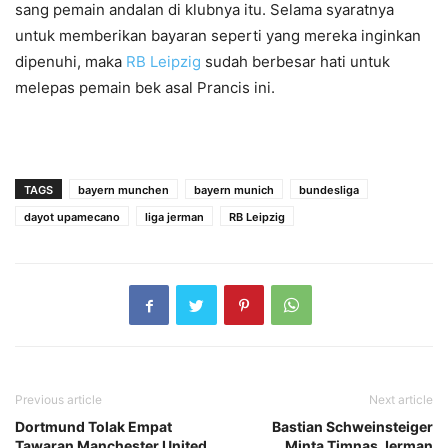
sang pemain andalan di klubnya itu. Selama syaratnya
untuk memberikan bayaran seperti yang mereka inginkan
dipenuhi, maka
RB Leipzig
sudah berbesar hati untuk
melepas pemain bek asal Prancis ini.
TAGS
bayern munchen
bayern munich
bundesliga
dayot upamecano
liga jerman
RB Leipzig
Previous article
Next article
Dortmund Tolak Empat
Bastian Schweinsteiger
Tawaran Manchester United
Minta Timnas Jerman