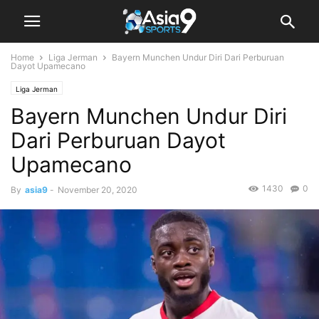
Home
Liga Jerman
Bayern Munchen Undur Diri Dari Perburuan
Dayot Upamecano
Liga Jerman
Bayern Munchen Undur Diri
Dari Perburuan Dayot
Upamecano
1430
0
By
asia9
-
November 20, 2020