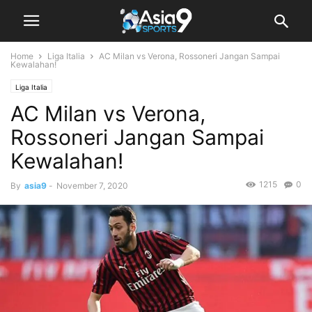
Home
Liga Italia
AC Milan vs Verona, Rossoneri Jangan Sampai
Kewalahan!
Liga Italia
AC Milan vs Verona,
Rossoneri Jangan Sampai
Kewalahan!
1215
0
By
asia9
-
November 7, 2020