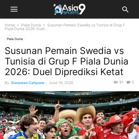
Home
Piala Dunia
Susunan Pemain Swedia vs Tunisia di Grup F
Piala Dunia 2026: Duel...
Piala Dunia
Susunan Pemain Swedia vs
Tunisia di Grup F Piala Dunia
2026: Duel Diprediksi Ketat
81
0
By
Gunawan Cahyono
-
June 16, 2026