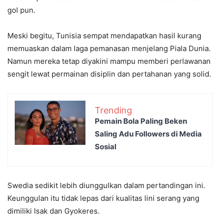
gol pun.
Meski begitu, Tunisia sempat mendapatkan hasil kurang
memuaskan dalam laga pemanasan menjelang Piala Dunia.
Namun mereka tetap diyakini mampu memberi perlawanan
sengit lewat permainan disiplin dan pertahanan yang solid.
Trending
Pemain Bola Paling Beken
Saling Adu Followers di Media
Sosial
Swedia sedikit lebih diunggulkan dalam pertandingan ini.
Keunggulan itu tidak lepas dari kualitas lini serang yang
dimiliki Isak dan Gyokeres.