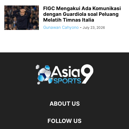
FIGC Mengakui Ada Komunikasi
dengan Guardiola soal Peluang
Melatih Timnas Italia
Gunawan Cahyono
-
July 23, 2026
ABOUT US
FOLLOW US