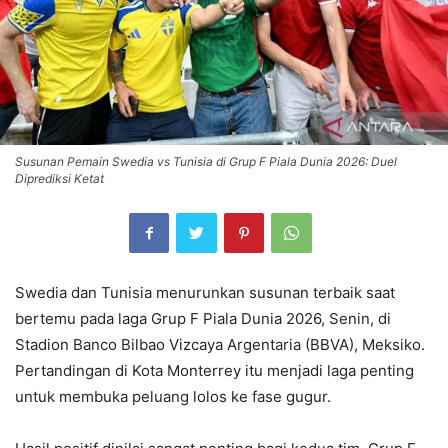
Susunan Pemain Swedia vs Tunisia di Grup F Piala Dunia 2026: Duel
Diprediksi Ketat
Swedia dan Tunisia menurunkan susunan terbaik saat
bertemu pada laga Grup F Piala Dunia 2026, Senin, di
Stadion Banco Bilbao Vizcaya Argentaria (BBVA), Meksiko.
Pertandingan di Kota Monterrey itu menjadi laga penting
untuk membuka peluang lolos ke fase gugur.