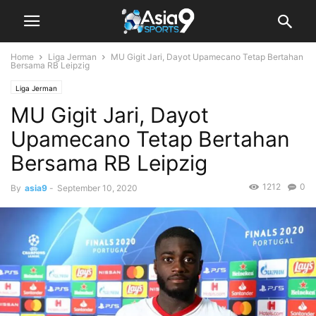
Home
Liga Jerman
MU Gigit Jari, Dayot Upamecano Tetap Bertahan
Bersama RB Leipzig
Liga Jerman
MU Gigit Jari, Dayot
Upamecano Tetap Bertahan
Bersama RB Leipzig
1212
0
By
asia9
-
September 10, 2020