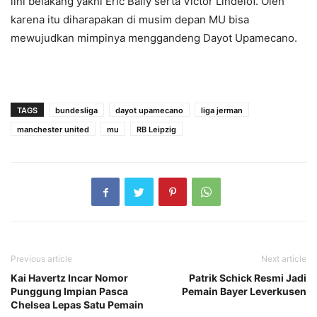
lini belakang yakni Eric Baily serta Victor Lindelof. Oleh
karena itu diharapakan di musim depan MU bisa
mewujudkan mimpinya menggandeng Dayot Upamecano.
TAGS
bundesliga
dayot upamecano
liga jerman
manchester united
mu
RB Leipzig
Previous article
Next article
Kai Havertz Incar Nomor
Patrik Schick Resmi Jadi
Punggung Impian Pasca
Pemain Bayer Leverkusen
Chelsea Lepas Satu Pemain