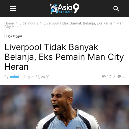
Home
Liga Inggris
Liverpool Tidak Banyak Belanja, Eks Pemain Man
City Heran
Liga Inggris
Liverpool Tidak Banyak
Belanja, Eks Pemain Man City
Heran
1216
0
By
asia9
-
August 31, 2020