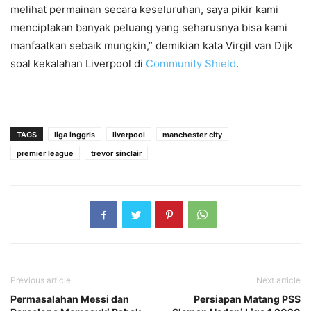
melihat permainan secara keseluruhan, saya pikir kami
menciptakan banyak peluang yang seharusnya bisa kami
manfaatkan sebaik mungkin,” demikian kata Virgil van Dijk
soal kekalahan Liverpool di
Community Shield
.
TAGS
liga inggris
liverpool
manchester city
premier league
trevor sinclair
Previous article
Next article
Permasalahan Messi dan
Persiapan Matang PSS