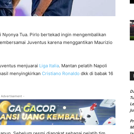
Si Nyonya Tua. Pirlo bertekad ingin mengembalikan
 membersamai Juventus karena menggantikan Maurizio
uventus menjuarai
Liga Italia
. Mantan pelatih Napoli
hasil menyingkirkan
Cristiano Ronaldo
dkk di babak 16
Da
 Advertisement -
Tu
Le
Ju
Pr
Ma
apun. Sebelum resmi diangkat sebagai pelatih tim
Ja