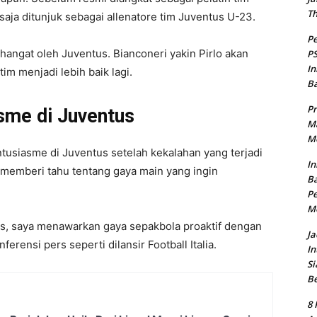
T
 saja ditunjuk sebagai allenatore tim Juventus U-23.
Pe
hangat oleh Juventus. Bianconeri yakin Pirlo akan
PS
In
m menjadi lebih baik lagi.
B
Pr
sme di Juventus
Ma
Me
ntusiasme di Juventus setelah kekalahan yang terjadi
In
ga memberi tahu tentang gaya main yang ingin
Ba
Pe
M
, saya menawarkan gaya sepakbola proaktif dengan
Ja
erensi pers seperti dilansir Football Italia.
In
Si
B
8 