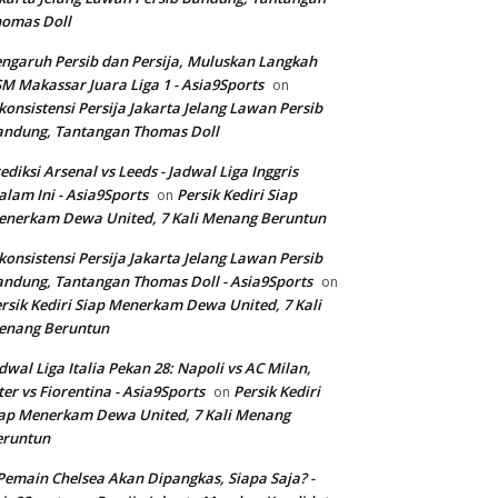
homas Doll
ngaruh Persib dan Persija, Muluskan Langkah
M Makassar Juara Liga 1 - Asia9Sports
on
konsistensi Persija Jakarta Jelang Lawan Persib
andung, Tantangan Thomas Doll
ediksi Arsenal vs Leeds - Jadwal Liga Inggris
lam Ini - Asia9Sports
Persik Kediri Siap
on
nerkam Dewa United, 7 Kali Menang Beruntun
konsistensi Persija Jakarta Jelang Lawan Persib
ndung, Tantangan Thomas Doll - Asia9Sports
on
rsik Kediri Siap Menerkam Dewa United, 7 Kali
enang Beruntun
dwal Liga Italia Pekan 28: Napoli vs AC Milan,
ter vs Fiorentina - Asia9Sports
Persik Kediri
on
ap Menerkam Dewa United, 7 Kali Menang
eruntun
Pemain Chelsea Akan Dipangkas, Siapa Saja? -