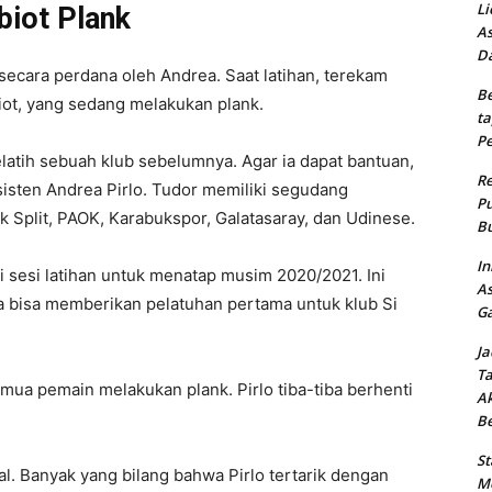
Li
iot Plank
As
Da
secara perdana oleh Andrea. Saat latihan, terekam
Be
ot, yang sedang melakukan plank.
ta
Pe
latih sebuah klub sebelumnya. Agar ia dapat bantuan,
Re
isten Andrea Pirlo. Tudor memiliki segudang
Pu
k Split, PAOK, Karabukspor, Galatasaray, dan Udinese.
Bu
In
sesi latihan untuk menatap musim 2020/2021. Ini
As
 bisa memberikan pelatuhan pertama untuk klub Si
Ga
Ja
Ta
emua pemain melakukan plank. Pirlo tiba-tiba berhenti
Ak
B
St
al. Banyak yang bilang bahwa Pirlo tertarik dengan
Me