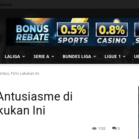
items!
LALIGA
SERIE A
BUNDES LIGA
LIGUE 1
U
ntus, Pirlo Lakukan Ini
Antusiasme di
kukan Ini
1132
0