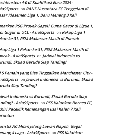
echtenstein 4-0 di Kualifikasi Euro 2024 -
ia9Sports
RANS Nusantara FC Tenggelam di
on
sar Klasemen Liga 1, Baru Menang 3 Kali
narkah PSG Proyek Gagal? Cuma Gacor di Ligue 1,
pi Gugur di UCL - Asia9Sports
Rekap Liga 1
on
kan ke-31, PSM Makassar Masih di Puncak
kap Liga 1 Pekan ke-31, PSM Makassar Masih di
ncak - Asia9Sports
Jadwal Indonesia vs
on
rundi, Skuad Garuda Siap Tanding?
i 5 Pemain yang Bisa Tinggalkan Manchester City -
ia9Sports
Jadwal Indonesia vs Burundi, Skuad
on
ruda Siap Tanding?
dwal Indonesia vs Burundi, Skuad Garuda Siap
nding? - Asia9Sports
PSS Kalahkan Borneo FC,
on
hiri Paceklik Kemenangan usai Kalah 7 Kali
eruntun
atistik AC Milan Jelang Lawan Napoli, Gagal
nang 4 Laga - Asia9Sports
PSS Kalahkan
on