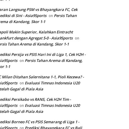
aran Langsung PSM vs Bhayangkara FC, Cek
ediksi di Sini - Asia9Sports
Persis Tahan
on
ema di Kandang, Skor 1-1
poli Makin Superior, Kalahkan Eintracht
ankfurt dengan Agregat 5-0 - Asia9Sports
on
rsis Tahan Arema di Kandang, Skor 1-1
ediksi Persija vs PSIS Hari Ini di Liga 1, Cek H2H -
ia9Sports
Persis Tahan Arema di Kandang,
on
or 1-1
 Milan Ditahan Salernitana 1-1, Pioli Kecewa? -
ia9Sports
Evaluasi Timnas Indonesia U20
on
telah Gagal di Piala Asia
ediksi Persikabo vs RANS, Cek H2H Tim -
ia9Sports
Evaluasi Timnas Indonesia U20
on
telah Gagal di Piala Asia
ediksi Borneo FC vs PSIS Semarang di Liga 1 -
ia9Sports
Prediksi Bhayangkara FC vs Bali
on