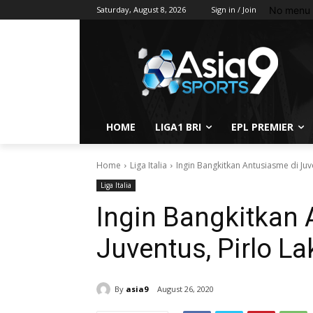
No menu 
Saturday, August 8, 2026
Sign in / Join
HOME
LIGA1 BRI
EPL PREMIER
Home
Liga Italia
Ingin Bangkitkan Antusiasme di Juve
Liga Italia
Ingin Bangkitkan 
Juventus, Pirlo La
By
asia9
August 26, 2020