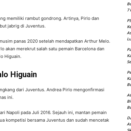
Bo
7 
ng memiliki rambut gondrong. Artinya, Pirlo dan
PS
but jabrig di Juventus.
Ke
As
Lu
 musim panas 2020 setelah mendapatkan Arthur Melo.
rlo akan merekrut salah satu pemain Barcelona dan
Pa
Ka
o Higuain.
Se
Pe
lo Higuain
Ka
Bu
ngkang dari Juventus. Andrea Pirlo mengonfirmasi
AC
as ini.
Bi
Bu
i Napoli pada Juli 2016. Sejauh ini, mantan pemain
Da
semua kompetisi bersama Juventus dan sudah mencetak
As
Sk