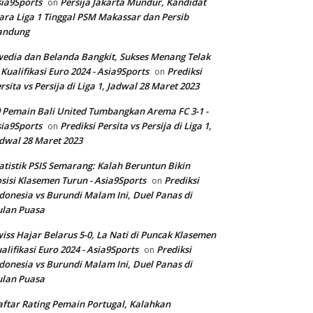
ia9Sports
Persija Jakarta Mundur, Kandidat
on
ara Liga 1 Tinggal PSM Makassar dan Persib
andung
edia dan Belanda Bangkit, Sukses Menang Telak
 Kualifikasi Euro 2024 - Asia9Sports
Prediksi
on
rsita vs Persija di Liga 1, Jadwal 28 Maret 2023
 Pemain Bali United Tumbangkan Arema FC 3-1 -
ia9Sports
Prediksi Persita vs Persija di Liga 1,
on
dwal 28 Maret 2023
atistik PSIS Semarang: Kalah Beruntun Bikin
sisi Klasemen Turun - Asia9Sports
Prediksi
on
donesia vs Burundi Malam Ini, Duel Panas di
ulan Puasa
iss Hajar Belarus 5-0, La Nati di Puncak Klasemen
alifikasi Euro 2024 - Asia9Sports
Prediksi
on
donesia vs Burundi Malam Ini, Duel Panas di
ulan Puasa
ftar Rating Pemain Portugal, Kalahkan