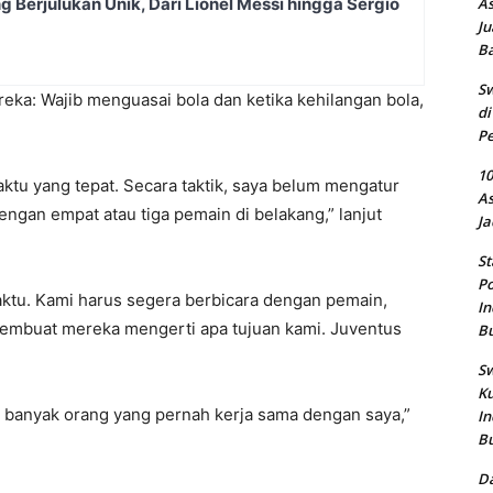
g Berjulukan Unik, Dari Lionel Messi hingga Sergio
As
Ju
B
Sw
eka: Wajib menguasai bola dan ketika kehilangan bola,
di
Pe
10
ktu yang tepat. Secara taktik, saya belum mengatur
As
ngan empat atau tiga pemain di belakang,” lanjut
Ja
St
Po
ktu. Kami harus segera berbicara dengan pemain,
In
 membuat mereka mengerti apa tujuan kami. Juventus
B
Sw
Ku
u banyak orang yang pernah kerja sama dengan saya,”
In
B
Da