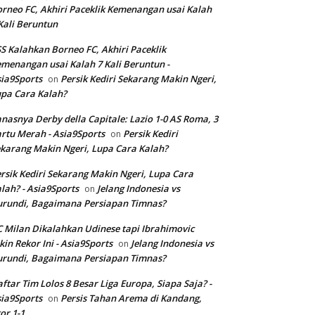
rneo FC, Akhiri Paceklik Kemenangan usai Kalah
Kali Beruntun
S Kalahkan Borneo FC, Akhiri Paceklik
menangan usai Kalah 7 Kali Beruntun -
ia9Sports
Persik Kediri Sekarang Makin Ngeri,
on
pa Cara Kalah?
nasnya Derby della Capitale: Lazio 1-0 AS Roma, 3
rtu Merah - Asia9Sports
Persik Kediri
on
karang Makin Ngeri, Lupa Cara Kalah?
rsik Kediri Sekarang Makin Ngeri, Lupa Cara
lah? - Asia9Sports
Jelang Indonesia vs
on
rundi, Bagaimana Persiapan Timnas?
 Milan Dikalahkan Udinese tapi Ibrahimovic
kin Rekor Ini - Asia9Sports
Jelang Indonesia vs
on
rundi, Bagaimana Persiapan Timnas?
ftar Tim Lolos 8 Besar Liga Europa, Siapa Saja? -
ia9Sports
Persis Tahan Arema di Kandang,
on
or 1-1