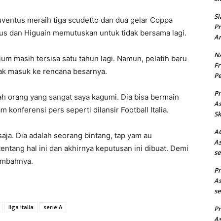
Si
Juventus meraih tiga scudetto dan dua gelar Coppa
Pr
tus dan Higuain memutuskan untuk tidak bersama lagi.
Ar
Na
ium masih tersisa satu tahun lagi. Namun, pelatih baru
Fr
ak masuk ke rencana besarnya.
Pe
Pr
ah orang yang sangat saya kagumi. Dia bisa bermain
As
am konferensi pers seperti dilansir Football Italia.
Sk
AC
ja. Dia adalah seorang bintang, tap yam au
As
ntang hal ini dan akhirnya keputusan ini dibuat. Demi
se
ambahnya.
Pr
As
se
liga italia
serie A
Pr
As