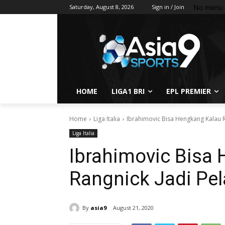
No menu 
Saturday, August 8, 2026
Sign in / Join
HOME
LIGA1 BRI
EPL PREMIER
Home
Liga Italia
Ibrahimovic Bisa Hengkang Kalau R
Liga Italia
Ibrahimovic Bisa
Rangnick Jadi Pel
By
asia9
August 21, 2020