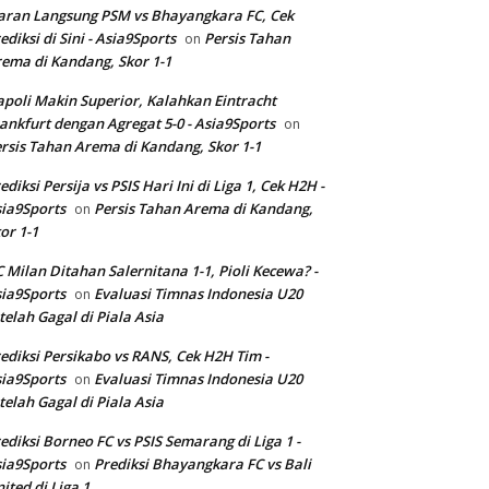
aran Langsung PSM vs Bhayangkara FC, Cek
ediksi di Sini - Asia9Sports
Persis Tahan
on
ema di Kandang, Skor 1-1
poli Makin Superior, Kalahkan Eintracht
ankfurt dengan Agregat 5-0 - Asia9Sports
on
rsis Tahan Arema di Kandang, Skor 1-1
ediksi Persija vs PSIS Hari Ini di Liga 1, Cek H2H -
ia9Sports
Persis Tahan Arema di Kandang,
on
or 1-1
 Milan Ditahan Salernitana 1-1, Pioli Kecewa? -
ia9Sports
Evaluasi Timnas Indonesia U20
on
telah Gagal di Piala Asia
ediksi Persikabo vs RANS, Cek H2H Tim -
ia9Sports
Evaluasi Timnas Indonesia U20
on
telah Gagal di Piala Asia
ediksi Borneo FC vs PSIS Semarang di Liga 1 -
ia9Sports
Prediksi Bhayangkara FC vs Bali
on
ited di Liga 1