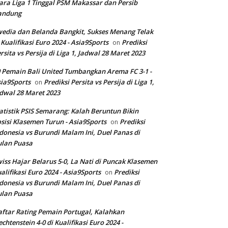
ara Liga 1 Tinggal PSM Makassar dan Persib
andung
edia dan Belanda Bangkit, Sukses Menang Telak
 Kualifikasi Euro 2024 - Asia9Sports
Prediksi
on
rsita vs Persija di Liga 1, Jadwal 28 Maret 2023
 Pemain Bali United Tumbangkan Arema FC 3-1 -
ia9Sports
Prediksi Persita vs Persija di Liga 1,
on
dwal 28 Maret 2023
atistik PSIS Semarang: Kalah Beruntun Bikin
sisi Klasemen Turun - Asia9Sports
Prediksi
on
donesia vs Burundi Malam Ini, Duel Panas di
ulan Puasa
iss Hajar Belarus 5-0, La Nati di Puncak Klasemen
alifikasi Euro 2024 - Asia9Sports
Prediksi
on
donesia vs Burundi Malam Ini, Duel Panas di
ulan Puasa
ftar Rating Pemain Portugal, Kalahkan
echtenstein 4-0 di Kualifikasi Euro 2024 -