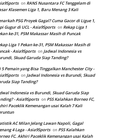
ia9Sports
RANS Nusantara FC Tenggelam di
on
sar Klasemen Liga 1, Baru Menang 3 Kali
narkah PSG Proyek Gagal? Cuma Gacor di Ligue 1,
pi Gugur di UCL - Asia9Sports
Rekap Liga 1
on
kan ke-31, PSM Makassar Masih di Puncak
kap Liga 1 Pekan ke-31, PSM Makassar Masih di
ncak - Asia9Sports
Jadwal Indonesia vs
on
rundi, Skuad Garuda Siap Tanding?
i 5 Pemain yang Bisa Tinggalkan Manchester City -
ia9Sports
Jadwal Indonesia vs Burundi, Skuad
on
ruda Siap Tanding?
dwal Indonesia vs Burundi, Skuad Garuda Siap
nding? - Asia9Sports
PSS Kalahkan Borneo FC,
on
hiri Paceklik Kemenangan usai Kalah 7 Kali
eruntun
atistik AC Milan Jelang Lawan Napoli, Gagal
nang 4 Laga - Asia9Sports
PSS Kalahkan
on
rneo FC, Akhiri Paceklik Kemenangan usai Kalah