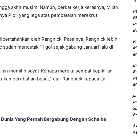
T
 hingga akhir musim. Namun, berkat kerja kerasnya, Milan
Pe
anya Pioli yang lega atas pembatalan merekrut
PS
In
B
dipertahankan oleh Rangnick. Pasalnya, Rangnick lebih
Pr
sudah mencetak 11 gol sejak gabung Januari lalu di
Ma
Me
In
ilan memilih saya? Kenapa mereka sempat kepikiran
Ba
Pe
kukan perubahan besar,” ujar Rangnick kepada La
M
Ja
In
Si
B
s Dunia Yang Pernah Bergabung Dengan Schalke
8 
As