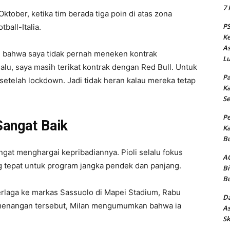
7 
ktober, ketika tim berada tiga poin di atas zona
PS
ball-Italia.
Ke
As
kan bahwa saya tidak pernah meneken kontrak
Lu
alu, saya masih terikat kontrak dengan Red Bull. Untuk
Pa
setelah lockdown. Jadi tidak heran kalau mereka tetap
Ka
Se
Pe
 Sangat Baik
Ka
Bu
ngat menghargai kepribadiannya. Pioli selalu fokus
AC
g tepat untuk program jangka pendek dan panjang.
Bi
Bu
erlaga ke markas Sassuolo di Mapei Stadium, Rabu
Da
kemenangan tersebut, Milan mengumumkan bahwa ia
As
Sk