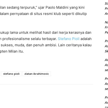
Si
ilan sedang terpuruk,” ujar Paolo Maldini yang kini
Pr
Ar
dalam pernyataan di situs resmi klub seperti dikutip
Na
Fr
Pe
ukup lama untuk melihat hasil dari kerja kerasnya dan
n profesionalisme selalu terbayar.
Stefano Pioli
adalah
Pr
sukses, muda, dan penuh ambisi. Lain ceritanya kalau
As
Sk
pten Milan itu.
AC
As
se
stefano pioli
zlatan ibrahimovic
Pr
As
se
Pr
As
Un