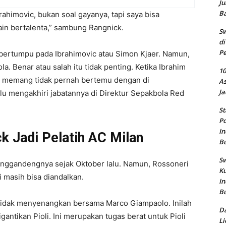
Ju
B
himovic, bukan soal gayanya, tapi saya bisa
n bertalenta,” sambung Rangnick.
Sw
di
Pe
a bertumpu pada Ibrahimovic atau Simon Kjaer. Namun,
. Benar atau salah itu tidak penting. Ketika Ibrahim
10
aya memang tidak pernah bertemu dengan di
As
Ja
lu mengakhiri jabatannya di Direktur Sepakbola Red
St
Po
In
k Jadi Pelatih AC Milan
B
Sw
nggandengnya sejak Oktober lalu. Namun, Rossoneri
Ku
i masih bisa diandalkan.
In
B
tidak menyenangkan bersama Marco Giampaolo. Inilah
Da
ntikan Pioli. Ini merupakan tugas berat untuk Pioli
Li