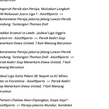
homas Doll
ngaruh Persib dan Persija, Muluskan Langkah
M Makassar Juara Liga 1 - Asia9Sports
on
konsistensi Persija Jakarta Jelang Lawan Persib
andung, Tantangan Thomas Doll
ediksi Arsenal vs Leeds - Jadwal Liga Inggris
lam Ini - Asia9Sports
Persik Kediri Siap
on
nerkam Dewa United, 7 Kali Menang Beruntun
konsistensi Persija Jakarta Jelang Lawan Persib
ndung, Tantangan Thomas Doll - Asia9Sports
on
rsik Kediri Siap Menerkam Dewa United, 7 Kali
enang Beruntun
dwal Liga Italia Pekan 28: Napoli vs AC Milan,
ter vs Fiorentina - Asia9Sports
Persik Kediri
on
ap Menerkam Dewa United, 7 Kali Menang
eruntun
Pemain Chelsea Akan Dipangkas, Siapa Saja? -
ia9Sports
Persija Jakarta Mundur, Kandidat
on