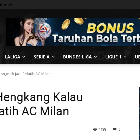
items!
LALIGA
SERIE A
BUNDES LIGA
LIGUE 1
U
angnick Jadi Pelatih AC Milan
 Hengkang Kalau
atih AC Milan
1188
0