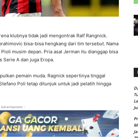
ena klubnya tidak jadi mengontrak Ralf Rangnick.
 Ibrahimovic bisa-bisa hengkang dari tim tersebut. Nama
ioli musim depan. Pria asal Jerman itu dianggap bisa
 Serie A dan juga Eropa.
pulkan pemain muda. Ragnick sepertinya tinggal
efano Poli tetap ditunjuk untuk jadi pelatih hingga
Da
Tu
Le
Ju
 Advertisement -
Pr
Ma
Ja