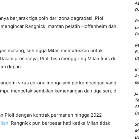
As
Da
ya berjarak tiga poin dari zona degradasi. Pioli
Be
 mengincar Rangnick, mantan pelatih Hoffenheim dan
ta
Pe
Re
ngan matang, sehingga Milan memutuskan untuk
Pu
Bu
alam prosesnya, Pioli bisa menggiring Milan finis di
sim depan.
In
As
Ga
a pandemi virus corona mengalami perkembangan yang
mampu mencetak sembilan kemenangan dan tiga seri, di
Ja
Ta
Ak
B
an Pioli dengan kontrak permanen hingga 2022
ilan
. Rangnick pun berbesar hati ketika Milan tidak
St
Me
Bo