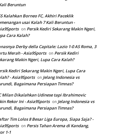
Kali Beruntun
S Kalahkan Borneo FC, Akhiri Paceklik
menangan usai Kalah 7 Kali Beruntun -
ia9Sports
Persik Kediri Sekarang Makin Ngeri,
on
pa Cara Kalah?
nasnya Derby della Capitale: Lazio 1-0 AS Roma, 3
rtu Merah - Asia9Sports
Persik Kediri
on
karang Makin Ngeri, Lupa Cara Kalah?
rsik Kediri Sekarang Makin Ngeri, Lupa Cara
lah? - Asia9Sports
Jelang Indonesia vs
on
rundi, Bagaimana Persiapan Timnas?
 Milan Dikalahkan Udinese tapi Ibrahimovic
kin Rekor Ini - Asia9Sports
Jelang Indonesia vs
on
rundi, Bagaimana Persiapan Timnas?
ftar Tim Lolos 8 Besar Liga Europa, Siapa Saja? -
ia9Sports
Persis Tahan Arema di Kandang,
on
or 1-1