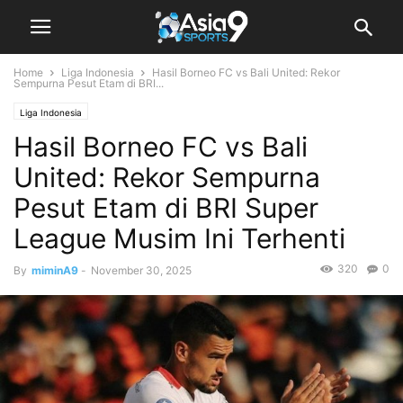
Home
Liga Indonesia
Hasil Borneo FC vs Bali United: Rekor
Sempurna Pesut Etam di BRI...
Liga Indonesia
Hasil Borneo FC vs Bali
United: Rekor Sempurna
Pesut Etam di BRI Super
League Musim Ini Terhenti
320
0
By
miminA9
-
November 30, 2025