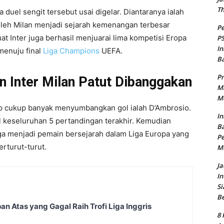
T
 duel sengit tersebut usai digelar. Diantaranya ialah
oleh Milan menjadi sejarah kemenangan terbesar
Pe
kuat Inter juga berhasil menjuarai lima kompetisi Eropa
PS
In
menuju final
Liga Champions
UEFA.
B
Pr
 Inter Milan Patut Dibanggakan
Ma
Me
ap cukup banyak menyumbangkan gol ialah D’Ambrosio.
In
al keseluruhan 5 pertandingan terakhir. Kemudian
Ba
uga menjadi pemain bersejarah dalam Liga Europa yang
Pe
rturut-turut.
M
Ja
In
Si
B
an Atas yang Gagal Raih Trofi Liga Inggris
8 