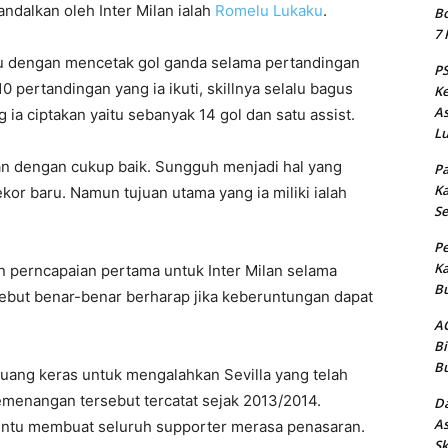
ndalkan oleh Inter Milan ialah
Romelu Lukaku
.
Bo
7 
aru dengan mencetak gol ganda selama pertandingan
PS
10 pertandingan yang ia ikuti, skillnya selalu bagus
Ke
As
 ia ciptakan yaitu sebanyak 14 gol dan satu assist.
Lu
lan dengan cukup baik. Sungguh menjadi hal yang
Pa
Ka
or baru. Namun tujuan utama yang ia miliki ialah
Se
Pe
Ka
kan perncapaian pertama untuk Inter Milan selama
Bu
sebut benar-benar berharap jika keberuntungan dapat
AC
Bi
Bu
rjuang keras untuk mengalahkan Sevilla yang telah
Kemenangan tersebut tercatat sejak 2013/2014.
Da
As
tentu membuat seluruh supporter merasa penasaran.
Sk