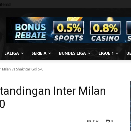
items!
LALIGA
SERIE A
BUNDES LIGA
LIGUE 1
U
r Milan vs Shakhtar Gol 5-0
tandingan Inter Milan
-0
1148
0