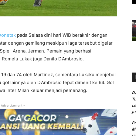
Donetsk
pada Selasa dini hari WIB berakhir dengan
htar dengan gemilang meskipun laga tersebut digelar
 Spiel-Arena, Jerman. Pemain yang berhasil
 Romelu Lukak juga Danilo D’Ambrosio.
e 19 dan 74 oleh Martinez, sementara Lukaku menjebol
 gol lainnya oleh D’Ambrosio tepat dimenit ke 64. Gol
a Inter Milan keluar menjadi pemenang.
Da
Tu
Le
 Advertisement -
Ju
Pr
Ma
Ja