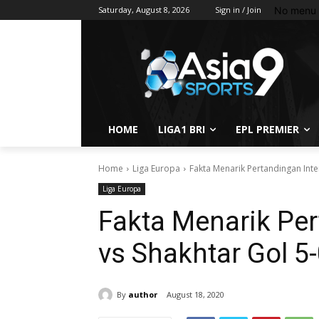
No menu 
Saturday, August 8, 2026
Sign in / Join
HOME
LIGA1 BRI
EPL PREMIER
Home
Liga Europa
Fakta Menarik Pertandingan Inte
Liga Europa
Fakta Menarik Per
vs Shakhtar Gol 5
By
author
August 18, 2020