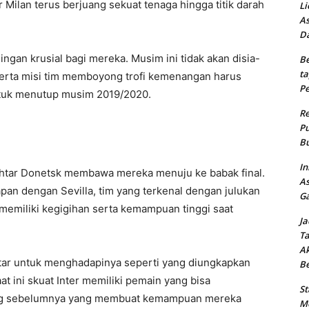
Milan terus berjuang sekuat tenaga hingga titik darah
Li
As
Da
ingan krusial bagi mereka. Musim ini tidak akan disia-
Be
ta
 serta misi tim memboyong trofi kemenangan harus
Pe
ntuk menutup musim 2019/2020.
Re
Pu
Bu
In
khtar Donetsk membawa mereka menuju ke babak final.
As
apan dengan Sevilla, tim yang terkenal dengan julukan
Ga
g memiliki kegigihan serta kemampuan tinggi saat
Ja
Ta
Ak
entar untuk menghadapinya seperti yang diungkapkan
B
aat ini skuat Inter memiliki pemain yang bisa
St
ding sebelumnya yang membuat kemampuan mereka
Me