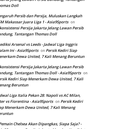
homas Doll
ngaruh Persib dan Persija, Muluskan Langkah
M Makassar Juara Liga 1 - Asia9Sports
on
konsistensi Persija Jakarta Jelang Lawan Persib
andung, Tantangan Thomas Doll
ediksi Arsenal vs Leeds - Jadwal Liga Inggris
lam Ini - Asia9Sports
Persik Kediri Siap
on
nerkam Dewa United, 7 Kali Menang Beruntun
konsistensi Persija Jakarta Jelang Lawan Persib
ndung, Tantangan Thomas Doll - Asia9Sports
on
rsik Kediri Siap Menerkam Dewa United, 7 Kali
enang Beruntun
dwal Liga Italia Pekan 28: Napoli vs AC Milan,
ter vs Fiorentina - Asia9Sports
Persik Kediri
on
ap Menerkam Dewa United, 7 Kali Menang
eruntun
Pemain Chelsea Akan Dipangkas, Siapa Saja? -