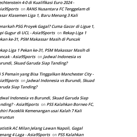
echtenstein 4-0 di Kualifikasi Euro 2024 -
ia9Sports
RANS Nusantara FC Tenggelam di
on
sar Klasemen Liga 1, Baru Menang 3 Kali
narkah PSG Proyek Gagal? Cuma Gacor di Ligue 1,
pi Gugur di UCL - Asia9Sports
Rekap Liga 1
on
kan ke-31, PSM Makassar Masih di Puncak
kap Liga 1 Pekan ke-31, PSM Makassar Masih di
ncak - Asia9Sports
Jadwal Indonesia vs
on
rundi, Skuad Garuda Siap Tanding?
i 5 Pemain yang Bisa Tinggalkan Manchester City -
ia9Sports
Jadwal Indonesia vs Burundi, Skuad
on
ruda Siap Tanding?
dwal Indonesia vs Burundi, Skuad Garuda Siap
nding? - Asia9Sports
PSS Kalahkan Borneo FC,
on
hiri Paceklik Kemenangan usai Kalah 7 Kali
eruntun
atistik AC Milan Jelang Lawan Napoli, Gagal
nang 4 Laga - Asia9Sports
PSS Kalahkan
on