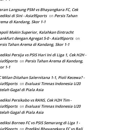
aran Langsung PSM vs Bhayangkara FC, Cek
ediksi di Sini - Asia9Sports
Persis Tahan
on
ema di Kandang, Skor 1-1
poli Makin Superior, Kalahkan Eintracht
ankfurt dengan Agregat 5-0 - Asia9Sports
on
rsis Tahan Arema di Kandang, Skor 1-1
ediksi Persija vs PSIS Hari Ini di Liga 1, Cek H2H -
ia9Sports
Persis Tahan Arema di Kandang,
on
or 1-1
 Milan Ditahan Salernitana 1-1, Pioli Kecewa? -
ia9Sports
Evaluasi Timnas Indonesia U20
on
telah Gagal di Piala Asia
ediksi Persikabo vs RANS, Cek H2H Tim -
ia9Sports
Evaluasi Timnas Indonesia U20
on
telah Gagal di Piala Asia
ediksi Borneo FC vs PSIS Semarang di Liga 1 -
ia9Sports
Prediksi Bhayangkara FC vs Bali
on