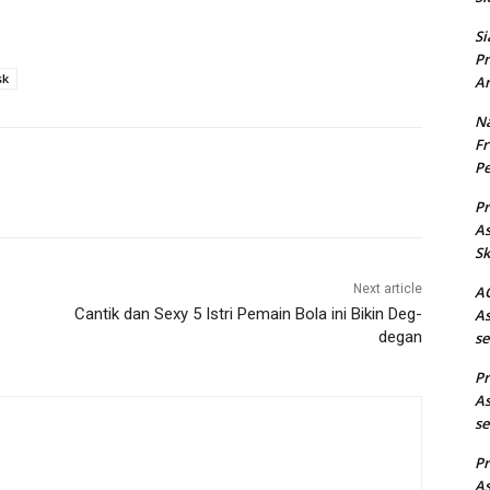
Si
Pr
sk
Ar
Na
Fr
Pe
Pr
As
Sk
Next article
AC
Cantik dan Sexy 5 Istri Pemain Bola ini Bikin Deg-
As
degan
se
Pr
As
se
Pr
As