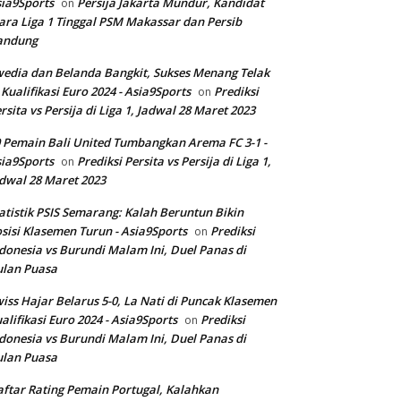
ia9Sports
Persija Jakarta Mundur, Kandidat
on
ara Liga 1 Tinggal PSM Makassar dan Persib
andung
edia dan Belanda Bangkit, Sukses Menang Telak
 Kualifikasi Euro 2024 - Asia9Sports
Prediksi
on
rsita vs Persija di Liga 1, Jadwal 28 Maret 2023
 Pemain Bali United Tumbangkan Arema FC 3-1 -
ia9Sports
Prediksi Persita vs Persija di Liga 1,
on
dwal 28 Maret 2023
atistik PSIS Semarang: Kalah Beruntun Bikin
sisi Klasemen Turun - Asia9Sports
Prediksi
on
donesia vs Burundi Malam Ini, Duel Panas di
ulan Puasa
iss Hajar Belarus 5-0, La Nati di Puncak Klasemen
alifikasi Euro 2024 - Asia9Sports
Prediksi
on
donesia vs Burundi Malam Ini, Duel Panas di
ulan Puasa
ftar Rating Pemain Portugal, Kalahkan