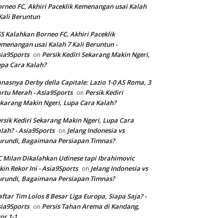
rneo FC, Akhiri Paceklik Kemenangan usai Kalah
Kali Beruntun
S Kalahkan Borneo FC, Akhiri Paceklik
menangan usai Kalah 7 Kali Beruntun -
ia9Sports
Persik Kediri Sekarang Makin Ngeri,
on
pa Cara Kalah?
nasnya Derby della Capitale: Lazio 1-0 AS Roma, 3
rtu Merah - Asia9Sports
Persik Kediri
on
karang Makin Ngeri, Lupa Cara Kalah?
rsik Kediri Sekarang Makin Ngeri, Lupa Cara
lah? - Asia9Sports
Jelang Indonesia vs
on
rundi, Bagaimana Persiapan Timnas?
 Milan Dikalahkan Udinese tapi Ibrahimovic
kin Rekor Ini - Asia9Sports
Jelang Indonesia vs
on
rundi, Bagaimana Persiapan Timnas?
ftar Tim Lolos 8 Besar Liga Europa, Siapa Saja? -
ia9Sports
Persis Tahan Arema di Kandang,
on
or 1-1