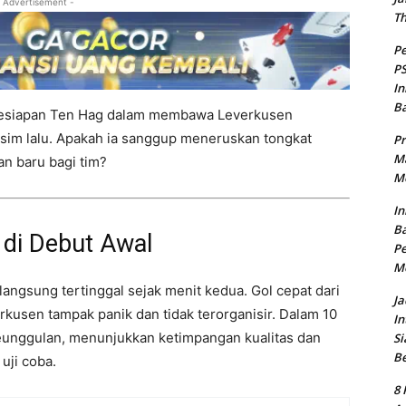
 Advertisement -
T
Pe
PS
In
B
esiapan Ten Hag dalam membawa Leverkusen
im lalu. Apakah ia sanggup meneruskan tongkat
Pr
Ma
an baru bagi tim?
Me
In
Ba
di Debut Awal
Pe
M
ngsung tertinggal sejak menit kedua. Gol cepat dari
Ja
rkusen tampak panik dan tidak terorganisir. Dalam 10
In
unggulan, menunjukkan ketimpangan kualitas dan
Si
B
uji coba.
8 