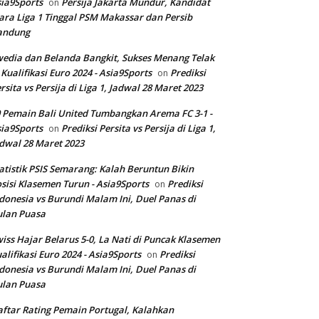
ia9Sports
Persija Jakarta Mundur, Kandidat
on
ara Liga 1 Tinggal PSM Makassar dan Persib
andung
edia dan Belanda Bangkit, Sukses Menang Telak
 Kualifikasi Euro 2024 - Asia9Sports
Prediksi
on
rsita vs Persija di Liga 1, Jadwal 28 Maret 2023
 Pemain Bali United Tumbangkan Arema FC 3-1 -
ia9Sports
Prediksi Persita vs Persija di Liga 1,
on
dwal 28 Maret 2023
atistik PSIS Semarang: Kalah Beruntun Bikin
sisi Klasemen Turun - Asia9Sports
Prediksi
on
donesia vs Burundi Malam Ini, Duel Panas di
ulan Puasa
iss Hajar Belarus 5-0, La Nati di Puncak Klasemen
alifikasi Euro 2024 - Asia9Sports
Prediksi
on
donesia vs Burundi Malam Ini, Duel Panas di
ulan Puasa
ftar Rating Pemain Portugal, Kalahkan