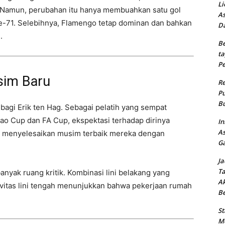
Li
0. Namun, perubahan itu hanya membuahkan satu gol
As
ke-71. Selebihnya, Flamengo tetap dominan dan bahkan
Da
.
Be
ta
Pe
sim Baru
Re
Pu
Bu
 bagi Erik ten Hag. Sebagai pelatih yang sempat
 Cup dan FA Cup, ekspektasi terhadap dirinya
In
As
aja menyelesaikan musim terbaik mereka dengan
Ga
Ja
Ta
nyak ruang kritik. Kombinasi lini belakang yang
Ak
tivitas lini tengah menunjukkan bahwa pekerjaan rumah
B
St
Me