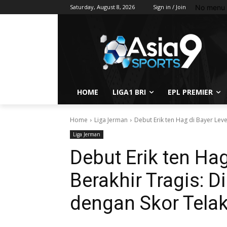
No menu 
Saturday, August 8, 2026
Sign in / Join
HOME
LIGA1 BRI
EPL PREMIER
Home
Liga Jerman
Debut Erik ten Hag di Bayer Leve
Liga Jerman
Debut Erik ten Ha
Berakhir Tragis: 
dengan Skor Telak