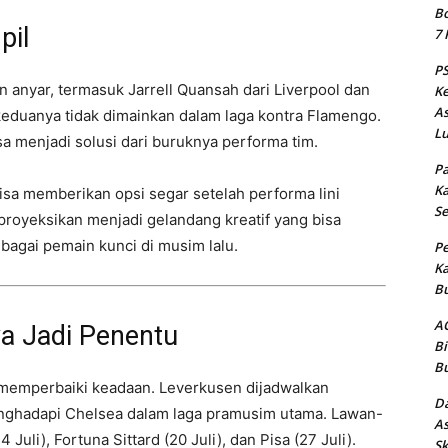
Bo
pil
7 
PS
 anyar, termasuk Jarrell Quansah dari Liverpool dan
Ke
As
keduanya tidak dimainkan dalam laga kontra Flamengo.
Lu
a menjadi solusi dari buruknya performa tim.
Pa
Ka
isa memberikan opsi segar setelah performa lini
Se
proyeksikan menjadi gelandang kreatif yang bisa
agai pemain kunci di musim lalu.
Pe
Ka
Bu
AC
ya Jadi Penentu
Bi
Bu
memperbaiki keadaan. Leverkusen dijadwalkan
Da
menghadapi Chelsea dalam laga pramusim utama. Lawan-
As
uli), Fortuna Sittard (20 Juli), dan Pisa (27 Juli).
Sk