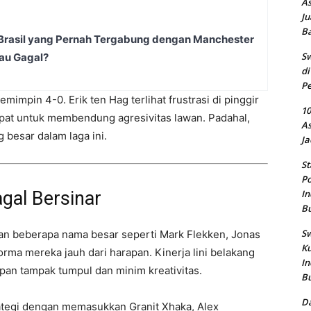
As
Ju
B
 Brasil yang Pernah Tergabung dengan Manchester
Sw
tau Gagal?
di
Pe
mpin 4-0. Erik ten Hag terlihat frustrasi di pinggir
10
pat untuk membendung agresivitas lawan. Padahal,
As
besar dalam laga ini.
Ja
St
Po
In
gal Bersinar
B
Sw
an beberapa nama besar seperti Mark Flekken, Jonas
Ku
rma mereka jauh dari harapan. Kinerja lini belakang
In
pan tampak tumpul dan minim kreativitas.
B
Da
egi dengan memasukkan Granit Xhaka, Alex