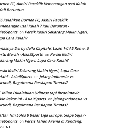
rneo FC, Akhiri Paceklik Kemenangan usai Kalah
Kali Beruntun
S Kalahkan Borneo FC, Akhiri Paceklik
menangan usai Kalah 7 Kali Beruntun -
ia9Sports
Persik Kediri Sekarang Makin Ngeri,
on
pa Cara Kalah?
nasnya Derby della Capitale: Lazio 1-0 AS Roma, 3
rtu Merah - Asia9Sports
Persik Kediri
on
karang Makin Ngeri, Lupa Cara Kalah?
rsik Kediri Sekarang Makin Ngeri, Lupa Cara
lah? - Asia9Sports
Jelang Indonesia vs
on
rundi, Bagaimana Persiapan Timnas?
 Milan Dikalahkan Udinese tapi Ibrahimovic
kin Rekor Ini - Asia9Sports
Jelang Indonesia vs
on
rundi, Bagaimana Persiapan Timnas?
ftar Tim Lolos 8 Besar Liga Europa, Siapa Saja? -
ia9Sports
Persis Tahan Arema di Kandang,
on
or 1-1