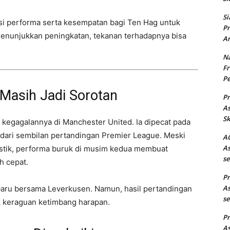
Si
asi performa serta kesempatan bagi Ten Hag untuk
Pr
menunjukkan peningkatan, tekanan terhadapnya bisa
Ar
Na
Fr
Pe
Masih Jadi Sorotan
Pr
As
Sk
g kegagalannya di Manchester United. Ia dipecat pada
 dari sembilan pertandingan Premier League. Meski
AC
As
tik, performa buruk di musim kedua membuat
se
h cepat.
Pr
As
aru bersama Leverkusen. Namun, hasil pertandingan
se
k keraguan ketimbang harapan.
Pr
As