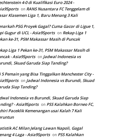
echtenstein 4-0 di Kualifikasi Euro 2024 -
ia9Sports
RANS Nusantara FC Tenggelam di
on
sar Klasemen Liga 1, Baru Menang 3 Kali
narkah PSG Proyek Gagal? Cuma Gacor di Ligue 1,
pi Gugur di UCL - Asia9Sports
Rekap Liga 1
on
kan ke-31, PSM Makassar Masih di Puncak
kap Liga 1 Pekan ke-31, PSM Makassar Masih di
ncak - Asia9Sports
Jadwal Indonesia vs
on
rundi, Skuad Garuda Siap Tanding?
i 5 Pemain yang Bisa Tinggalkan Manchester City -
ia9Sports
Jadwal Indonesia vs Burundi, Skuad
on
ruda Siap Tanding?
dwal Indonesia vs Burundi, Skuad Garuda Siap
nding? - Asia9Sports
PSS Kalahkan Borneo FC,
on
hiri Paceklik Kemenangan usai Kalah 7 Kali
eruntun
atistik AC Milan Jelang Lawan Napoli, Gagal
nang 4 Laga - Asia9Sports
PSS Kalahkan
on