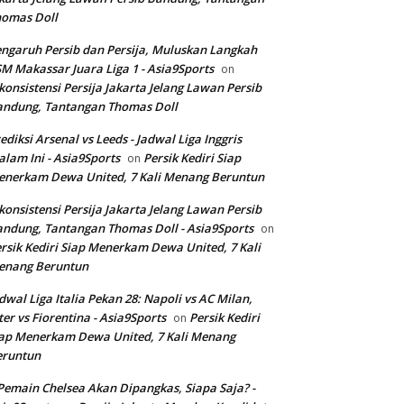
homas Doll
ngaruh Persib dan Persija, Muluskan Langkah
M Makassar Juara Liga 1 - Asia9Sports
on
konsistensi Persija Jakarta Jelang Lawan Persib
andung, Tantangan Thomas Doll
ediksi Arsenal vs Leeds - Jadwal Liga Inggris
lam Ini - Asia9Sports
Persik Kediri Siap
on
nerkam Dewa United, 7 Kali Menang Beruntun
konsistensi Persija Jakarta Jelang Lawan Persib
ndung, Tantangan Thomas Doll - Asia9Sports
on
rsik Kediri Siap Menerkam Dewa United, 7 Kali
enang Beruntun
dwal Liga Italia Pekan 28: Napoli vs AC Milan,
ter vs Fiorentina - Asia9Sports
Persik Kediri
on
ap Menerkam Dewa United, 7 Kali Menang
eruntun
Pemain Chelsea Akan Dipangkas, Siapa Saja? -