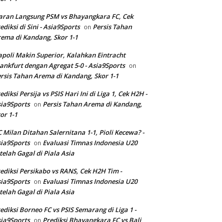
aran Langsung PSM vs Bhayangkara FC, Cek
ediksi di Sini - Asia9Sports
Persis Tahan
on
ema di Kandang, Skor 1-1
poli Makin Superior, Kalahkan Eintracht
ankfurt dengan Agregat 5-0 - Asia9Sports
on
rsis Tahan Arema di Kandang, Skor 1-1
ediksi Persija vs PSIS Hari Ini di Liga 1, Cek H2H -
ia9Sports
Persis Tahan Arema di Kandang,
on
or 1-1
 Milan Ditahan Salernitana 1-1, Pioli Kecewa? -
ia9Sports
Evaluasi Timnas Indonesia U20
on
telah Gagal di Piala Asia
ediksi Persikabo vs RANS, Cek H2H Tim -
ia9Sports
Evaluasi Timnas Indonesia U20
on
telah Gagal di Piala Asia
ediksi Borneo FC vs PSIS Semarang di Liga 1 -
ia9Sports
Prediksi Bhayangkara FC vs Bali
on