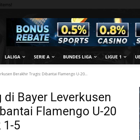
items!
LALIGA
SERIE A
BUNDES LIGA
LIGUE 1
U
rkusen Berakhir Tragis: Dibantai Flamengo U-20...
g di Bayer Leverkusen
Dibantai Flamengo U-20
 1-5