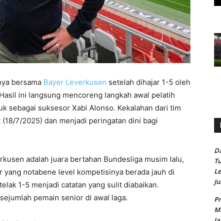
anya bersama
Bayer Leverkusen
setelah dihajar 1-5 oleh
 Hasil ini langsung mencoreng langkah awal pelatih
juk sebagai suksesor Xabi Alonso. Kekalahan dari tim
(18/7/2025) dan menjadi peringatan dini bagi
Da
erkusen adalah juara bertahan Bundesliga musim lalu,
Tu
Le
 yang notabene level kompetisinya berada jauh di
Ju
elak 1-5 menjadi catatan yang sulit diabaikan.
ejumlah pemain senior di awal laga.
Pr
Ma
Ja