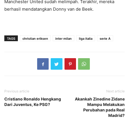
Manchester United sudah melimpah. Terakhir, mereka
berhasil mendatangkan Donny van de Beek.
TAGS
christian eriksen
inter milan
liga italia
serie A
Previous article
Next article
Cristiano Ronaldo Hengkang
Akankah Zinedine Zidane
Dari Juventus, Ke PSG?
Mampu Melakukan
Perubahan pada Real
Madrid?