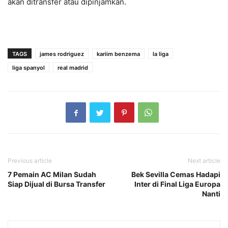
akan ditransfer atau dipinjamkan.
TAGS
james rodriguez
kariim benzema
la liga
liga spanyol
real madrid
Previous article
Next article
7 Pemain AC Milan Sudah
Bek Sevilla Cemas Hadapi
Siap Dijual di Bursa Transfer
Inter di Final Liga Europa
Nanti