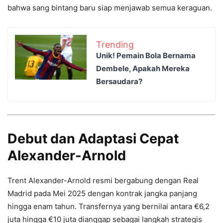
bahwa sang bintang baru siap menjawab semua keraguan.
Trending
Unik! Pemain Bola Bernama
Dembele, Apakah Mereka
Bersaudara?
Debut dan Adaptasi Cepat
Alexander-Arnold
Trent Alexander-Arnold resmi bergabung dengan Real
Madrid pada Mei 2025 dengan kontrak jangka panjang
hingga enam tahun. Transfernya yang bernilai antara €6,2
juta hingga €10 juta dianggap sebagai langkah strategis