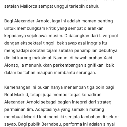
setelah Mallorca sempat unggul terlebih dahulu.
Bagi Alexander-Arnold, laga ini adalah momen penting
untuk membungkam kritik yang sempat diarahkan
kepadanya sejak awal musim. Didatangkan dari Liverpool
dengan ekspektasi tinggi, bek sayap asal Inggris itu
menghadapi sorotan tajam setelah penampilan debutnya
dinilai kurang maksimal. Namun, di bawah arahan Xabi
Alonso, ia menunjukkan perkembangan signifikan, baik
dalam bertahan maupun membantu serangan.
Kemenangan ini bukan hanya menambah tiga poin bagi
Real Madrid, tetapi juga mempertegas kehadiran
Alexander-Arnold sebagai bagian integral dari strategi
permainan tim. Adaptasinya yang semakin matang
membuat Madrid kini memiliki senjata tambahan di sektor
sayap. Bagi publik Bernabeu, performa ini adalah sinyal