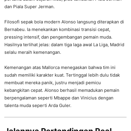
dan Piala Super Jerman.
Filosofi sepak bola modern Alonso langsung diterapkan di
Bernabeu. Ia menekankan kombinasi transisi cepat,
pressing intensif, dan pengembangan pemain muda.
Hasilnya terlihat jelas: dalam tiga laga awal La Liga, Madrid
selalu meraih kemenangan.
Kemenangan atas Mallorca menegaskan bahwa tim ini
sudah memiliki karakter kuat. Tertinggal lebih dulu tidak
membuat mereka panik, justru menjadi pemicu
kebangkitan cepat. Alonso berhasil memadukan pemain
berpengalaman seperti Mbappe dan Vinicius dengan
talenta muda seperti Arda Guler.