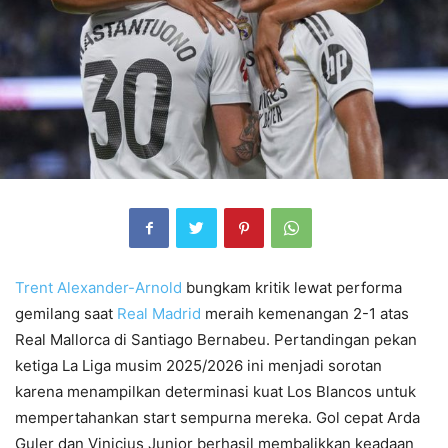
Trent Alexander-Arnold
bungkam kritik lewat performa
gemilang saat
Real Madrid
meraih kemenangan 2-1 atas
Real Mallorca di Santiago Bernabeu. Pertandingan pekan
ketiga La Liga musim 2025/2026 ini menjadi sorotan
karena menampilkan determinasi kuat Los Blancos untuk
mempertahankan start sempurna mereka. Gol cepat Arda
Guler dan Vinicius Junior berhasil membalikkan keadaan