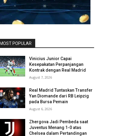
MOST POPULAR
Vinicius Junior Capai
Kesepakatan Perpanjangan
Kontrak dengan Real Madrid
August 7, 2026
Real Madrid Tuntaskan Transfer
Yan Diomande dari RB Leipzig
pada Bursa Pemain
August 6, 2026
Zhergova Jadi Pembeda saat
Juventus Menang 1-0 atas
Chelsea dalam Pertandingan