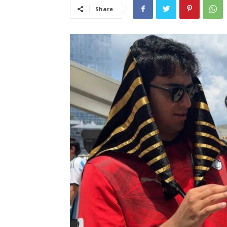
Share