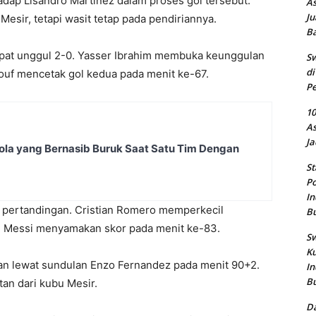
hadap Lisandro Martinez dalam proses gol tersebut.
As
Ju
esir, tetapi wasit tetap pada pendiriannya.
B
at unggul 2-0. Yasser Ibrahim membuka keunggulan
Sw
di
aouf mencetak gol kedua pada menit ke-67.
Pe
10
As
Ja
ola yang Bernasib Buruk Saat Satu Tim Dengan
St
Po
In
r pertandingan. Cristian Romero memperkecil
B
nel Messi menyamakan skor pada menit ke-83.
Sw
Ku
n lewat sundulan Enzo Fernandez pada menit 90+2.
In
B
an dari kubu Mesir.
Da