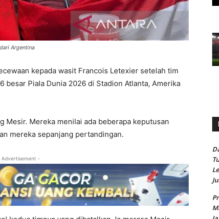
dari Argentina
ecewaan kepada wasit Francois Letexier setelah tim
6 besar Piala Dunia 2026 di Stadion Atlanta, Amerika
g Mesir. Mereka menilai ada beberapa keputusan
gan mereka sepanjang pertandingan.
Da
Tu
 Advertisement -
Le
Ju
Pr
Ma
Ja