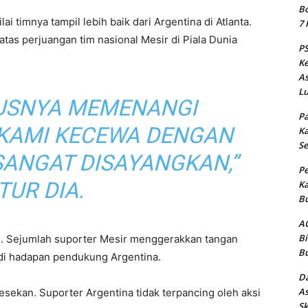
Bo
 timnya tampil lebih baik dari Argentina di Atlanta.
7 
tas perjuangan tim nasional Mesir di Piala Dunia
PS
Ke
As
Lu
USNYA MEMENANGI
Pa
 KAMI KECEWA DENGAN
Ka
Se
 SANGAT DISAYANGKAN,”
Pe
TUR DIA.
Ka
Bu
AC
Bi
ion. Sejumlah suporter Mesir menggerakkan tangan
Bu
i hadapan pendukung Argentina.
Da
As
sekan. Suporter Argentina tidak terpancing oleh aksi
Sk