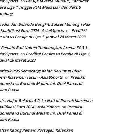
ia9Sports
Persija Jakarta Mundur, Kandidat
on
ara Liga 1 Tinggal PSM Makassar dan Persib
andung
edia dan Belanda Bangkit, Sukses Menang Telak
 Kualifikasi Euro 2024 - Asia9Sports
Prediksi
on
rsita vs Persija di Liga 1, Jadwal 28 Maret 2023
 Pemain Bali United Tumbangkan Arema FC 3-1 -
ia9Sports
Prediksi Persita vs Persija di Liga 1,
on
dwal 28 Maret 2023
atistik PSIS Semarang: Kalah Beruntun Bikin
sisi Klasemen Turun - Asia9Sports
Prediksi
on
donesia vs Burundi Malam Ini, Duel Panas di
ulan Puasa
iss Hajar Belarus 5-0, La Nati di Puncak Klasemen
alifikasi Euro 2024 - Asia9Sports
Prediksi
on
donesia vs Burundi Malam Ini, Duel Panas di
ulan Puasa
ftar Rating Pemain Portugal, Kalahkan