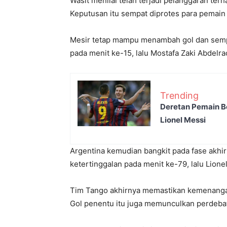
Wasit menilai telah terjadi pelanggaran ter
Keputusan itu sempat diprotes para pemain M
Mesir tetap mampu menambah gol dan semp
pada menit ke-15, lalu Mostafa Zaki Abdelr
Trending
Deretan Pemain B
Lionel Messi
Argentina kemudian bangkit pada fase akhi
ketertinggalan pada menit ke-79, lalu Lio
Tim Tango akhirnya memastikan kemenanga
Gol penentu itu juga memunculkan perdebat