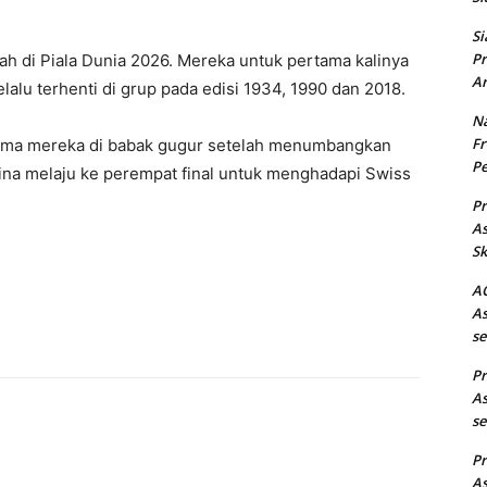
Si
Pr
rah di Piala Dunia 2026. Mereka untuk pertama kalinya
Ar
alu terhenti di grup pada edisi 1934, 1990 dan 2018.
Na
Fr
ma mereka di babak gugur setelah menumbangkan
Pe
ntina melaju ke perempat final untuk menghadapi Swiss
Pr
As
Sk
AC
As
se
Pr
As
se
Pr
As