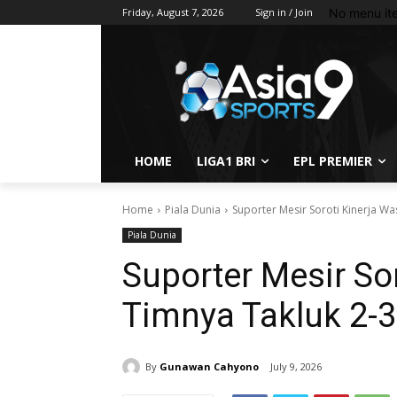
No menu it
Friday, August 7, 2026
Sign in / Join
HOME
LIGA1 BRI
EPL PREMIER
Home
Piala Dunia
Suporter Mesir Soroti Kinerja Wa
Piala Dunia
Suporter Mesir Sor
Timnya Takluk 2-3
By
Gunawan Cahyono
July 9, 2026