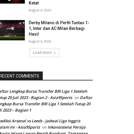
Ketat
August 6, 2026
Derby Milano di Perth Tuntas 1-
1, Inter dan AC Milan Berbagi
Hasil
August 6, 2026
Load more
RECENT COMMENTS
ftar Lengkap Bursa Transfer BRI Liga 1 Setelah
tup 20 Juli 2023 - Bagian 2 - Asia9Sports
Daftar
on
ngkap Bursa Transfer BRI Liga 1 Setelah Tutup 20
li 2023 – Bagian 1
ediksi Arsenal vs Leeds - Jadwal Liga Inggris
lam Ini - Asia9Sports
Inkonsistensi Persija
on
karta Jelang Lawan Persib Bandung, Tantangan