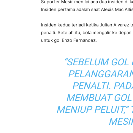
Suporter Mesir menilai ada dua insiden di ko
Insiden pertama adalah saat Alexis Mac Alli
Insiden kedua terjadi ketika Julian Alvarez
penalti. Setelah itu, bola mengalir ke depa
untuk gol Enzo Fernandez.
“SEBELUM GOL 
PELANGGARAN
PENALTI. PAD
MEMBUAT GOL 
MENIUP PELUIT,”
MESI