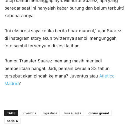
tetap santai menanggapinya. Menurut Suarez, apa yang
beredar saat ini hanyalah kabar burung dan belum terbukti
kebenarannya.
“Ini ekspresi saya ketika berita hoax muncul,” ujar Suarez
di instagram story akun twitternya sambil mengunggah
foto sambil tersenyum di sesi latihan.
Rumor Transfer Suarez memang masih menjadi
pemberitaan hangat. Jadi, pemain berusia 33 tahun
tersebut akan pindah ke mana? Juventus atau
Atletico
Madrid
?
TAGS
juventus
liga italia
luis suarez
olivier giroud
serie A