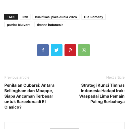
TAGS
Irak
kualifikasi piala dunia 2026
Ole Romeny
patrick kluivert
timnas indonesia
Previous article
Next article
Penilaian Cubarsi: Antara
Strategi Kunci Timnas
Bellingham dan Mbappe,
Indonesia Hadapi Irak:
Siapa Ancaman Terbesar
Waspadai Lima Pemain
untuk Barcelona di El
Paling Berbahaya
Clasico?