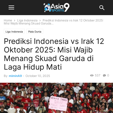
Home
Liga Indonesia
Prediksi Indonesia vs Irak 12 Oktober 2025:
Misi Wajib Menang Skuad Garuda...
Liga Indonesia
Piala Dunia
Prediksi Indonesia vs Irak 12
Oktober 2025: Misi Wajib
Menang Skuad Garuda di
Laga Hidup Mati
537
0
By
miminA9
-
October 10, 2025