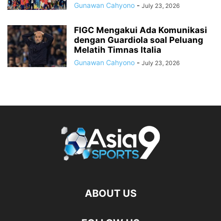
Gunawan Cahyono
-
July 23, 2026
FIGC Mengakui Ada Komunikasi
dengan Guardiola soal Peluang
Melatih Timnas Italia
Gunawan Cahyono
-
July 23, 2026
ABOUT US