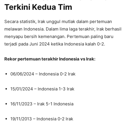
Terkini Kedua Tim
Secara statistik, Irak unggul mutlak dalam pertemuan
melawan Indonesia. Dalam lima laga terakhir, Irak berhasil
menyapu bersih kemenangan. Pertemuan paling baru
terjadi pada Juni 2024 ketika Indonesia kalah 0-2.
Rekor pertemuan terakhir Indonesia vs Irak:
06/06/2024 – Indonesia 0-2 Irak
15/01/2024 – Indonesia 1-3 Irak
16/11/2023 – Irak 5-1 Indonesia
19/11/2013 – Indonesia 0-2 Irak