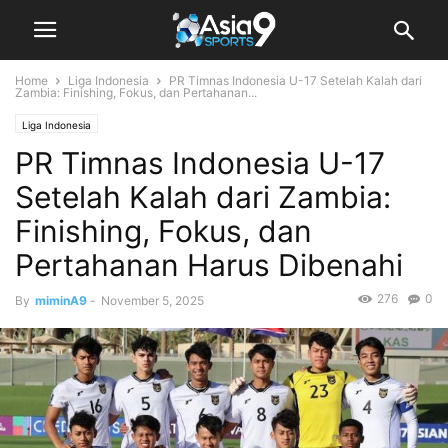
Home
Liga Indonesia
PR Timnas Indonesia U-17 Setelah Kalah dari
Zambia: Finishing, Fokus, dan Pertahanan...
Liga Indonesia
PR Timnas Indonesia U-17
Setelah Kalah dari Zambia:
Finishing, Fokus, dan
Pertahanan Harus Dibenahi
276
0
By
miminA9
-
November 5, 2025