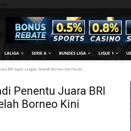
ems!
LALIGA
SERIE A
BUNDES LIGA
LIGUE 1
U
uara BRI Super League, Setelah Borneo Kini Persib...
adi Penentu Juara BRI
elah Borneo Kini