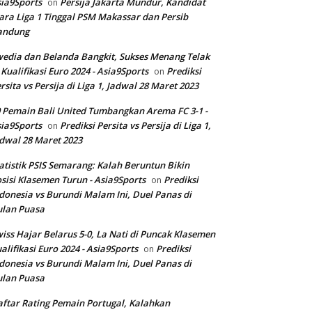
ia9Sports
Persija Jakarta Mundur, Kandidat
on
ara Liga 1 Tinggal PSM Makassar dan Persib
andung
edia dan Belanda Bangkit, Sukses Menang Telak
 Kualifikasi Euro 2024 - Asia9Sports
Prediksi
on
rsita vs Persija di Liga 1, Jadwal 28 Maret 2023
 Pemain Bali United Tumbangkan Arema FC 3-1 -
ia9Sports
Prediksi Persita vs Persija di Liga 1,
on
dwal 28 Maret 2023
atistik PSIS Semarang: Kalah Beruntun Bikin
sisi Klasemen Turun - Asia9Sports
Prediksi
on
donesia vs Burundi Malam Ini, Duel Panas di
ulan Puasa
iss Hajar Belarus 5-0, La Nati di Puncak Klasemen
alifikasi Euro 2024 - Asia9Sports
Prediksi
on
donesia vs Burundi Malam Ini, Duel Panas di
ulan Puasa
ftar Rating Pemain Portugal, Kalahkan