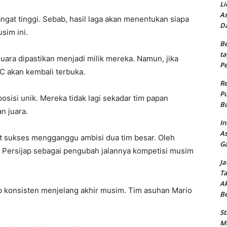
Li
As
angat tinggi. Sebab, hasil laga akan menentukan siapa
Da
sim ini.
Be
ta
juara dipastikan menjadi milik mereka. Namun, jika
Pe
 akan kembali terbuka.
Re
Pu
osisi unik. Mereka tidak lagi sekadar tim papan
Bu
n juara.
In
As
at sukses mengganggu ambisi dua tim besar. Oleh
Ga
t Persijap sebagai pengubah jalannya kompetisi musim
Ja
Ta
Ak
p konsisten menjelang akhir musim. Tim asuhan Mario
B
St
Me