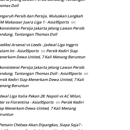
homas Doll
ngaruh Persib dan Persija, Muluskan Langkah
M Makassar Juara Liga 1 - Asia9Sports
on
konsistensi Persija Jakarta Jelang Lawan Persib
andung, Tantangan Thomas Doll
ediksi Arsenal vs Leeds - Jadwal Liga Inggris
lam Ini - Asia9Sports
Persik Kediri Siap
on
nerkam Dewa United, 7 Kali Menang Beruntun
konsistensi Persija Jakarta Jelang Lawan Persib
ndung, Tantangan Thomas Doll - Asia9Sports
on
rsik Kediri Siap Menerkam Dewa United, 7 Kali
enang Beruntun
dwal Liga Italia Pekan 28: Napoli vs AC Milan,
ter vs Fiorentina - Asia9Sports
Persik Kediri
on
ap Menerkam Dewa United, 7 Kali Menang
eruntun
Pemain Chelsea Akan Dipangkas, Siapa Saja? -