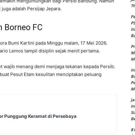
i semakin menguntungkan bagi
Persib Bandung
. Namun
T
 juga adalah Persijap Jepara.
Pe
PS
h Borneo FC
In
B
lora Bumi Kartini pada Minggu malam, 17 Mei 2026.
Pr
rio Lemos tampil disiplin sejak menit pertama.
Ma
Me
t wajib menang demi menjaga tekanan kepada Persib.
In
mbuat Pesut Etam kesulitan menciptakan peluang
Ba
Pe
M
Ja
In
Si
or Punggung Keramat di Persebaya
B
8 