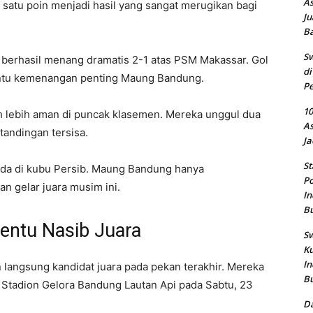
As
 satu poin menjadi hasil yang sangat merugikan bagi
Ju
B
Sw
berhasil menang dramatis 2-1 atas PSM Makassar. Gol
di
entu kemenangan penting Maung Bandung.
Pe
10
auh lebih aman di puncak klasemen. Mereka unggul dua
As
tandingan tersisa.
Ja
St
ada di kubu Persib. Maung Bandung hanya
Po
 gelar juara musim ini.
In
B
nentu Nasib Juara
Sw
Ku
In
 langsung kandidat juara pada pekan terakhir. Mereka
B
Stadion Gelora Bandung Lautan Api pada Sabtu, 23
Da