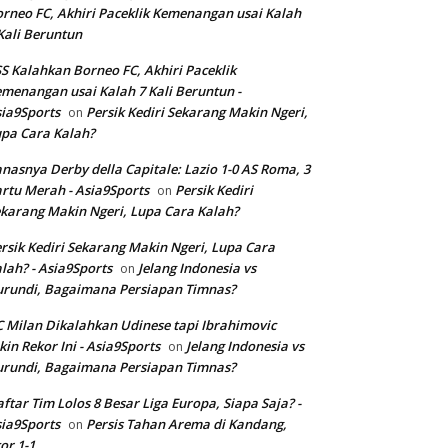
rneo FC, Akhiri Paceklik Kemenangan usai Kalah
Kali Beruntun
S Kalahkan Borneo FC, Akhiri Paceklik
menangan usai Kalah 7 Kali Beruntun -
ia9Sports
Persik Kediri Sekarang Makin Ngeri,
on
pa Cara Kalah?
nasnya Derby della Capitale: Lazio 1-0 AS Roma, 3
rtu Merah - Asia9Sports
Persik Kediri
on
karang Makin Ngeri, Lupa Cara Kalah?
rsik Kediri Sekarang Makin Ngeri, Lupa Cara
lah? - Asia9Sports
Jelang Indonesia vs
on
rundi, Bagaimana Persiapan Timnas?
 Milan Dikalahkan Udinese tapi Ibrahimovic
kin Rekor Ini - Asia9Sports
Jelang Indonesia vs
on
rundi, Bagaimana Persiapan Timnas?
ftar Tim Lolos 8 Besar Liga Europa, Siapa Saja? -
ia9Sports
Persis Tahan Arema di Kandang,
on
or 1-1