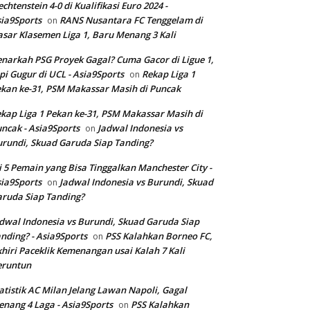
echtenstein 4-0 di Kualifikasi Euro 2024 -
ia9Sports
RANS Nusantara FC Tenggelam di
on
sar Klasemen Liga 1, Baru Menang 3 Kali
narkah PSG Proyek Gagal? Cuma Gacor di Ligue 1,
pi Gugur di UCL - Asia9Sports
Rekap Liga 1
on
kan ke-31, PSM Makassar Masih di Puncak
kap Liga 1 Pekan ke-31, PSM Makassar Masih di
ncak - Asia9Sports
Jadwal Indonesia vs
on
rundi, Skuad Garuda Siap Tanding?
i 5 Pemain yang Bisa Tinggalkan Manchester City -
ia9Sports
Jadwal Indonesia vs Burundi, Skuad
on
ruda Siap Tanding?
dwal Indonesia vs Burundi, Skuad Garuda Siap
nding? - Asia9Sports
PSS Kalahkan Borneo FC,
on
hiri Paceklik Kemenangan usai Kalah 7 Kali
eruntun
atistik AC Milan Jelang Lawan Napoli, Gagal
nang 4 Laga - Asia9Sports
PSS Kalahkan
on