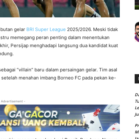
ebutan gelar
BRI Super League
2025/2026. Meski tidak
 justru memegang peran penting dalam menentukan
akhir, Persijap menghadapi langsung dua kandidat kuat
andung.
ebagai “villain” baru dalam persaingan gelar. Tim asal
n setelah menahan imbang Borneo FC pada pekan ke-
Da
Tu
 Advertisement -
Le
Ju
Pr
Ma
Ja