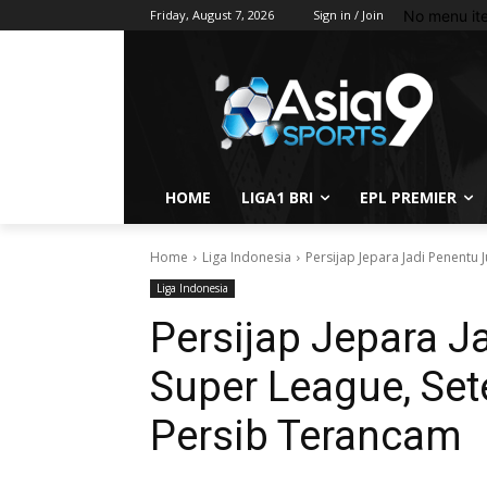
No menu it
Friday, August 7, 2026
Sign in / Join
HOME
LIGA1 BRI
EPL PREMIER
Home
Liga Indonesia
Persijap Jepara Jadi Penentu J
Liga Indonesia
Persijap Jepara J
Super League, Set
Persib Terancam