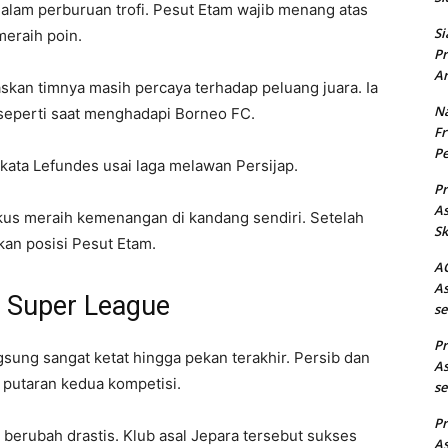
lam perburuan trofi. Pesut Etam wajib menang atas
Si
meraih poin.
Pr
Ar
skan timnya masih percaya terhadap peluang juara. Ia
Na
 seperti saat menghadapi Borneo FC.
Fr
Pe
 kata Lefundes usai laga melawan Persijap.
Pr
As
kus meraih kemenangan di kandang sendiri. Setelah
Sk
kan posisi Pesut Etam.
AC
As
I Super League
se
Pr
sung sangat ketat hingga pekan terakhir. Persib dan
As
putaran kedua kompetisi.
se
Pr
berubah drastis. Klub asal Jepara tersebut sukses
As