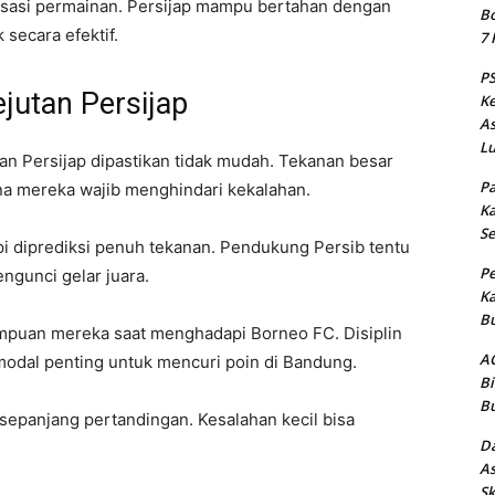
isasi permainan. Persijap mampu bertahan dengan
Bo
secara efektif.
7 
PS
jutan Persijap
Ke
As
Lu
an Persijap dipastikan tidak mudah. Tekanan besar
Pa
na mereka wajib menghindari kekalahan.
Ka
Se
i diprediksi penuh tekanan. Pendukung Persib tentu
Pe
gunci gelar juara.
Ka
Bu
puan mereka saat menghadapi Borneo FC. Disiplin
AC
odal penting untuk mencuri poin di Bandung.
Bi
Bu
 sepanjang pertandingan. Kesalahan kecil bisa
Da
As
Sk